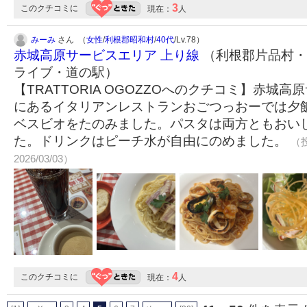
3
このクチコミに
現在：
人
みーみ
さん （
女性
/
利根郡昭和村
/
40代
/Lv.78）
赤城高原サービスエリア 上り線
（利根郡片品村・川
ライブ・道の駅）
【TRATTORIA OGOZZOへのクチコミ】赤城
にあるイタリアンレストランおごつっおーでは夕
ベスビオをたのみました。パスタは両方ともおい
た。ドリンクはピーチ水が自由にのめました。
（投
2026/03/03）
4
このクチコミに
現在：
人