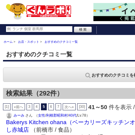
ホーム
お店・スポット
おすすめのクチコミ一覧
おすすめのクチコミ一覧
おすすめのクチコミを
検索結果（292件）
41～50
件を表示 /
[1]
3
4
5
6
7
[30]
«前へ
次へ»
みーみ
さん （
女性
/
利根郡昭和村
/
40代
/Lv.78）
Bakerys Kitchen ohana（ベーカリーズキ
し赤城店
（前橋市 / 食品）