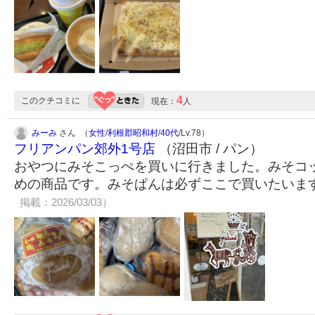
4
このクチコミに
現在：
人
みーみ
さん （
女性
/
利根郡昭和村
/
40代
/Lv.78）
フリアンパン郊外1号店
（沼田市 / パン）
おやつにみそこっぺを買いに行きました。みそコ
めの商品です。みそぱんは必ずここで買いたいま
掲載：2026/03/03）