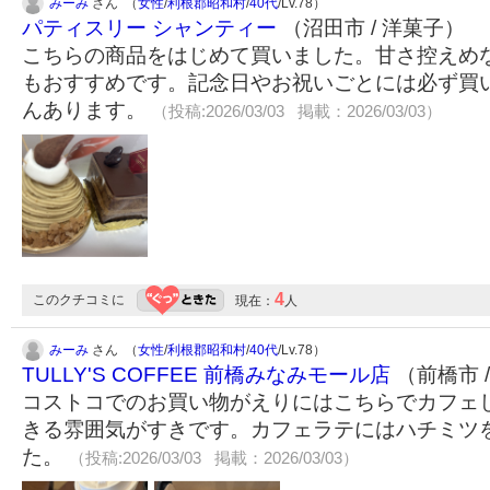
みーみ
さん （
女性
/
利根郡昭和村
/
40代
/Lv.78）
パティスリー シャンティー
（沼田市 / 洋菓子）
こちらの商品をはじめて買いました。甘さ控えめ
もおすすめです。記念日やお祝いごとには必ず買
んあります。
（投稿:2026/03/03 掲載：2026/03/03）
4
このクチコミに
現在：
人
みーみ
さん （
女性
/
利根郡昭和村
/
40代
/Lv.78）
TULLY'S COFFEE 前橋みなみモール店
（前橋市 
コストコでのお買い物がえりにはこちらでカフェ
きる雰囲気がすきです。カフェラテにはハチミツ
た。
（投稿:2026/03/03 掲載：2026/03/03）