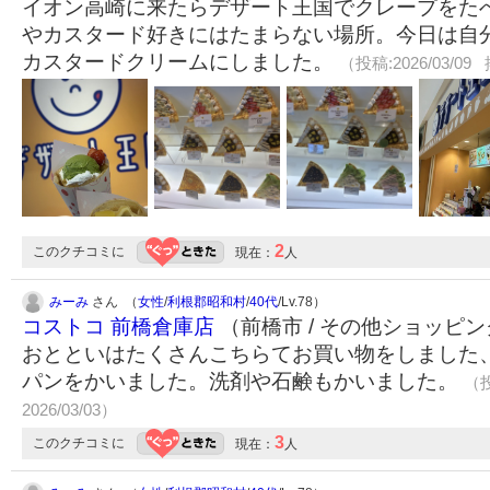
イオン高崎に来たらデザート王国でクレープをた
やカスタード好きにはたまらない場所。今日は自
カスタードクリームにしました。
（投稿:2026/03/09 
2
このクチコミに
現在：
人
みーみ
さん （
女性
/
利根郡昭和村
/
40代
/Lv.78）
コストコ 前橋倉庫店
（前橋市 / その他ショッピ
おとといはたくさんこちらてお買い物をしました
パンをかいました。洗剤や石鹸もかいました。
（投
2026/03/03）
3
このクチコミに
現在：
人