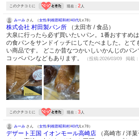
2
このクチコミに
現在：
人
みーみ
さん （
女性
/
利根郡昭和村
/
40代
/Lv.78）
株式会社 村田製パン所
（太田市 / 食品）
大泉に行ったら必ず買いたいパン。1番おすすめ
の食パンをサンドイッチにしてたべました。とて
い商品です。 どこか昔なつかいしいかんじのパン
コッペパンなどもあります。
（投稿:2026/03/09 掲載：2
3
このクチコミに
現在：
人
みーみ
さん （
女性
/
利根郡昭和村
/
40代
/Lv.78）
デザート王国 イオンモール高崎店
（高崎市 / 洋