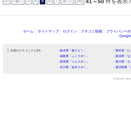
41～50
件を表示 /
[1]
3
4
5
6
7
[30]
«前へ
次へ»
ホーム
サイトマップ
ログイン
クチコミ投稿
プライバシーポ
Goog
全国のクチコミナビ(R)
・栃木県「栃ナビ！」
・熊本県「ひ
・福島県「ふくラボ！」
・新潟県「な
・群馬県「ぐんラボ！」
・香川県「さ
・石川県「金沢ラボ！」
・鹿児島県「
(C)Asahi kika