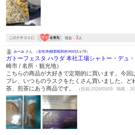
3
このクチコミに
現在：
人
みーみ
さん （
女性
/
利根郡昭和村
/
40代
/Lv.78）
ガトーフェスタ ハラダ 本社工場シャトー・デュ
崎市 / 名所・観光地）
こちらの商品が大好きで定期的に買います。今回
ブレ、いつものラスクをたくさん買いました。ど
茶、煎茶にあう商品です。
（投稿:2026/03/09 掲載：202