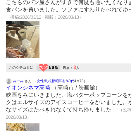
こちらのパン屋さんがすきで何度も通いたくなり
食パンを買いました。ソファにすわりたべれてゆ
（投稿:2026/03/12 掲載：2026/03/13）
3
このクチコミに
現在：
人
みーみ
さん （
女性
/
利根郡昭和村
/
40代
/Lv.78）
イオンシネマ高崎
（高崎市 / 映画館）
映画をみにいきました。塩バターポップコーンを
クはエルサイズのアイスコーヒーをかいました。
なサイズはたべきれなくて持ち帰りました。
（投稿:
2026/03/13）