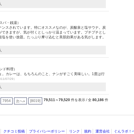
人
・スパ・銭湯）
ナンスされています。特にオススメなのが、炭酸泉と塩サウナ。炭
ができますが、気が付くとしっかり温まっています。プチプチとし
粗塩を使い放題。たっぷり摩り込むと美肌効果がある気がします。
人
インド料理）
ょ。カレーは、もちろんのこと、ナンがすごく美味しい。1度は行
11/07/29）
人
79,511～79,520
件を表示 / 全
80,186
件
7954
[8019]
次へ»
クチコミ投稿
プライバシーポリシー
リンク
規約
運営会社
ぐんラボ！