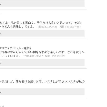
人
0）
重ねてあり見た目にも面白く、子供うけも良いと思います。そばも
ーうどんも美味しいですよ。
（投稿:2011/05/21 掲載：2011/07/29）
人
前橋市 / アパレル・服飾）
る古着の中から安くて良い物を探すのが楽しいです。どれを買うか
してしまいます。
（投稿:2011/05/17 掲載：2011/07/29）
人
ッチだけど、落ち着ける感じお店。パスタはグラタンパスタが私の
人