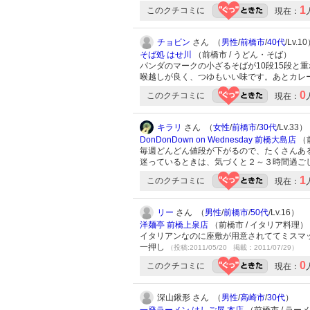
1
このクチコミに
現在：
チョビン
さん （
男性
/
前橋市
/
40代
/Lv.1
そば処 はせ川
（前橋市 / うどん・そば）
パンダのマークの小ざるそばが10段15段と
喉越しが良く、つゆもいい味です。あとカレ
0
このクチコミに
現在：
キラリ
さん （
女性
/
前橋市
/
30代
/Lv.33）
DonDonDown on Wednesday 前橋大島店
（
毎週どんどん値段が下がるので、たくさんあ
迷っているときは、気づくと２～３時間過ご
1
このクチコミに
現在：
リー
さん （
男性
/
前橋市
/
50代
/Lv.16）
洋麺亭 前橋上泉店
（前橋市 / イタリア料理）
イタリアンなのに座敷が用意されててミスマ
一押し
（投稿:2011/05/20 掲載：2011/07/29）
0
このクチコミに
現在：
深山鍬形 さん （
男性
/
高崎市
/
30代
）