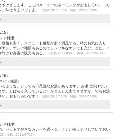
メン）
とやけどします。ここのメニューのネーミングがおもしろい。（ち
ン）味はうまいですよ。
（投稿:2011/05/26 掲載：2011/07/29）
人
Lv.15）
インド料理）
。価格も安く、メニューも種類が多く満足する。特にお気に入り
ズナン。ナンは種類もあるのでシンプルなナンでも充分。また、イ
食時はお弁当の販売もある。
（投稿:2011/05/25 掲載：2011/07/29）
人
Lv.16）
・スパ・銭湯）
いるような、とっても不思議なお湯があります。 お湯に溶けてい
ます。しばらく入っていると汗がどんどん出てきますが、でもお湯
さい。おもしろいです！
（投稿:2011/05/25 掲載：2011/07/29）
人
2）
インド料理）
め。セットで好きなカレーを選べる。ナンがモッチリしていておい
/23 掲載：2011/07/29）