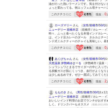
一発ラーメン はしご屋 本店
（前橋市 / ラー
油がのった熱いラーメンです。気を付けない
ょっと変わってる。例エッフェル塔チャーハ
0
このクチコミに
現在：
ローズマリー
さん （
女性
/
前橋市
/
50代
/
ニューデリー 前橋本店
（前橋市 / カレー・
時々、ふっと食べたくなる本場インドカレー
は、インド豆カレーのダール タルカとチー
ンド式ミルクティーのチャイも美味しい。昼
0
このクチコミに
現在：
あくびちゃん
さん （
女性
/
前橋市
/
30代
/
天然温泉 伊勢崎ゆまーる
（伊勢崎市 / 温泉
シュワシュワとまるでサイダーの中に入って
る炭酸ガスが肌にくっつき、血行がよくなり
は少しぬるめです。ぜひ一度試してみてくだ
2
このクチコミに
現在：
もものき
さん （
男性
/
前橋市
/
30代
/Lv.1
ニューデリー 前橋本店
（前橋市 / カレー・
おいしいインド料理のお店でランチがおすす
しく。ドリンクバーもオススメ
（投稿:2011/05