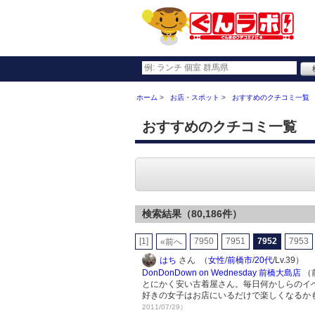
ホーム
お店・スポット
おすすめのクチコミ一覧
おすすめのクチコミ一覧
検索結果（80,186件）
[1]
7950
7951
7952
7953
«前へ
はち
さん （
女性
/
前橋市
/
20代
/Lv.39）
DonDonDown on Wednesday 前橋大島店
（
とにかく安い古着屋さん。毎日何かしらのイベ
好きの女子はお店にいるだけで楽しくなるか
2011/07/29）