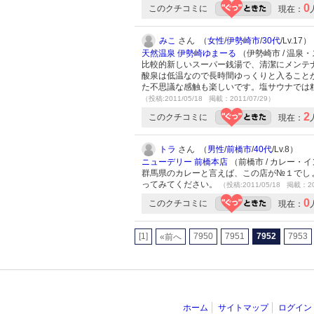
0
このクチコミに
現在：
みこ
さん （
女性
/
伊勢崎市
/
30代
/Lv.17）
天然温泉 伊勢崎ゆまーる
（伊勢崎市 / 温泉
比較的新しいスーパー銭湯で、清潔にメンテ
酸泉は低温なので長時間ゆっくりと入ること
た不思議な感触も楽しいです。塩サウナでは
（投稿:2011/05/18 掲載：2011/07/29）
2
このクチコミに
現在：
トラ
さん （
男性
/
前橋市
/
40代
/Lv.8）
ニューデリー 前橋本店
（前橋市 / カレー・
群馬県のカレーと言えば、この店が№１でし
ってみてください。
（投稿:2011/05/18 掲載：20
0
このクチコミに
現在：
[1]
7950
7951
7952
7953
«前へ
ホーム
サイトマップ
ログイン