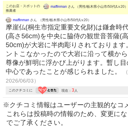
このお店・スポットの
maffinman
さん （男性/栃木県小山市/50代/Lv.20
推薦者
maffinman
さん （男性/栃木県小山市/50代/Lv.20）
摩崖仏(桐生市指定重要文化財)は鎌倉時
(高さ56cm)を中央に脇侍の観世音菩薩(高
50cm)が大岩に半肉彫りされておりま
ントこなかったので大岩に沿って横から
尊像が鮮明に浮かび上がります。暫し目
中心であったことが感じられました。
（
2026/06/03）
3
このクチコミに
現在：
人
※クチコミ情報はユーザーの主観的なコ
これらは投稿時の情報のため、変更に
でご了承ください。