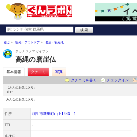
遊ぶ
観光・アウトドア
名所・観光地
タカナワノマガイブツ
高縄の磨崖仏
基本情報
クチコミ
写真
クチコミを書く
チェックイン
じぶんのお気に入り:
メモ:
みんなのお気に入り:
住所
桐生市新里町山上1443－1
TEL
-
店休日