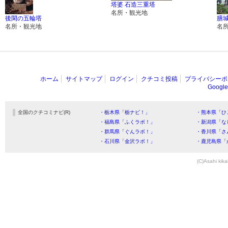
塔婆 石造三重塔
名所・観光地
後閑の五輪塔
膳
名所・観光地
名
ホーム
サイトマップ
ログイン
クチコミ投稿
プライバシーポ
Goog
全国のクチコミナビ(R)
・栃木県「栃ナビ！」
・熊本県「ひ
・福島県「ふくラボ！」
・新潟県「な
・群馬県「ぐんラボ！」
・香川県「さ
・石川県「金沢ラボ！」
・鹿児島県「
(C)Asahi kika