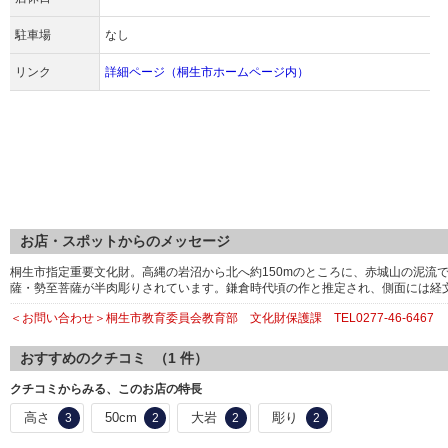
駐車場
なし
リンク
詳細ページ（桐生市ホームページ内）
お店・スポットからのメッセージ
桐生市指定重要文化財。高縄の岩沼から北へ約150mのところに、赤城山の泥流
薩・勢至菩薩が半肉彫りされています。鎌倉時代頃の作と推定され、側面には経
＜お問い合わせ＞桐生市教育委員会教育部 文化財保護課 TEL0277-46-6467
おすすめのクチコミ （
1
件）
クチコミからみる、このお店の特長
高さ
50cm
大岩
彫り
3
2
2
2