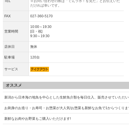
TEL
※お問い合わせの際は「ぐんラボ！を見た」とお伝えいた
だければ幸いです。
FAX
027-360-5170
10:00～19:30
営業時間
[日・祝]
9:30～19:30
店休日
無休
駐車場
120台
サービス
オススメ
新潟から日本海の地魚を中心とした生鮮魚介類を毎日仕入、販売させていただい
お刺身のお造り・お寿司・お惣菜が大人気!お惣菜も新鮮なお魚で1からつくりま
新鮮なお肉やお野菜もご購入いただけます!