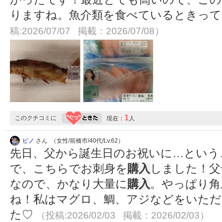
りますね。魚介類を食べているときっ
稿:2026/07/07 掲載：2026/07/08）
1
このクチコミに
現在：
人
ピノ
さん （女性/前橋市/40代/Lv.62）
先日、父から誕生日のお祝いに…という
で、こちらでお刺身を
購入
しました！父
なので、かなり大量に
購入
。やっぱり角
ね！私はマグロ、鯛、アジなどをいただ
た♡
（投稿:2026/02/03 掲載：2026/02/03）