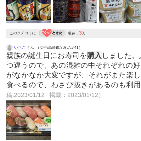
3
このクチコミに
現在：
人
いちご
さん （女性/高崎市/30代/Lv.41）
親族の誕生日にお寿司を
購入
しました。
つ違うので、あの混雑の中それぞれの好
がなかなか大変ですが、それがまた楽し
食べるので、わさび抜きがあるのも利
稿:2023/01/12 掲載：2023/01/12）