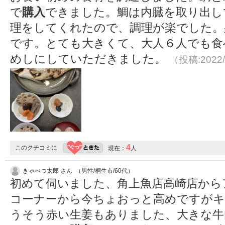
で
購入
できました。鯛は内臓を取り出し
理をしてくれたので、調理が楽でした。
です。とても大きくて、大人６人でも食
めしにしていただきました。
（投稿:2022/
4
このクチコミに
現在：
人
きゃべつ太郎 さん （男性/桐生市/60代）
初めて伺いました、角上魚店高崎店から
コーナーから今ちょおっと高めですが
うそう赤い生姜もありました、大きな牛