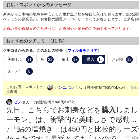
お店・スポットからのメッセージ
新潟から日本海の地魚を中心とした生鮮魚介類を毎日仕入れております。魚の調
ベテランの従業員が、お客様の調理アドバイザーとしてお答えします。 ご来店お
お祝い事や祝祭日のごちそうに、お寿司やお刺身のご予約を承っております。
おすすめのクチコミ （
11
件）
クチコミからみる、このお店の特長 [
フィルタをクリア
]
美味しい
魚
角上
購入
お刺身
31
22
17
15
12
スーパー
8
このお店・スポットの
ハンニバル
さん （男性/前橋市/30代/Lv.54）
(投稿：
推薦者
ピノ
さん （女性/前橋市/40代/Lv.62）
先日、こちらでお刺身などを
購入
しまし
ーモン」は、衝撃的な美味しさで感動…
♪「鮎の塩焼き」は450円と比較的リー
かったです！最近とても高いので、この