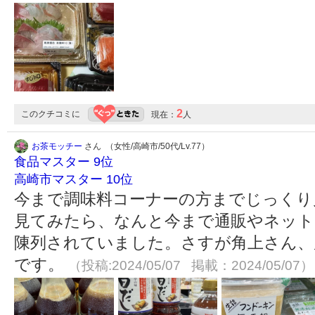
2
このクチコミに
現在：
人
お茶モッチー
さん （女性/高崎市/50代/Lv.77）
食品マスター 9位
高崎市マスター 10位
今まで調味料コーナーの方までじっくり
見てみたら、なんと今まで通販やネット
陳列されていました。さすが角上さん、
です。
（投稿:2024/05/07 掲載：2024/05/07）