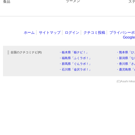
ラーメン
食品
ス
ホーム
サイトマップ
ログイン
クチコミ投稿
プライバシーポ
Goog
全国のクチコミナビ(R)
・栃木県「栃ナビ！」
・熊本県「ひ
・福島県「ふくラボ！」
・新潟県「な
・群馬県「ぐんラボ！」
・香川県「さ
・石川県「金沢ラボ！」
・鹿児島県「
(C)Asahi kika