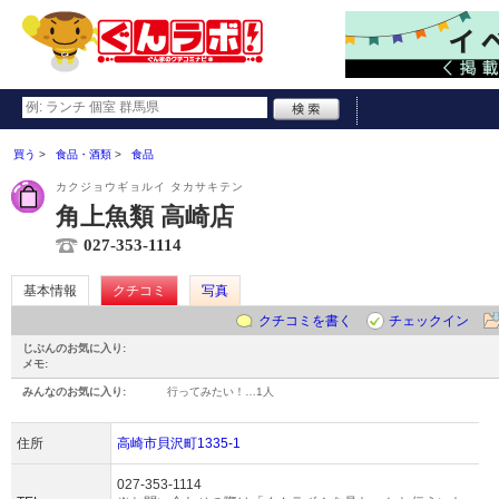
買う
食品・酒類
食品
カクジョウギョルイ タカサキテン
角上魚類 高崎店
027-353-1114
基本情報
クチコミ
写真
クチコミを書く
チェックイン
じぶんのお気に入り:
メモ:
みんなのお気に入り:
行ってみたい！…
1人
住所
高崎市貝沢町1335-1
027-353-1114