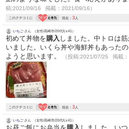
稿:2021/09/16 掲載：2021/09/16）
3
このクチコミに
現在：
人
いちご
さん （女性/高崎市/20代/Lv.41）
初めて丼物を
購入
しました。中トロは筋
いました。いくら丼や海鮮丼もあったの
ようと思います。
（投稿:2021/07/25 掲載：2
3
このクチコミに
現在：
人
いちご
さん （女性/高崎市/20代/Lv.41）
お昼ご飯にお弁当を
購入
しました。いつ