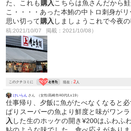
た、これも
購入
こちらは魚さんだから鮭
こ・・・・あった本鮪の中トロ刺身がリ
思い切って
購入
しましょうこれで今夜の
稿:2021/10/07 掲載：2021/10/08）
2
このクチコミに
現在：
人
けいらん
さん （女性/高崎市/40代/Lv.19）
仕事帰り、夕飯に魚がたべなくなると必
ぱりスーパーの魚より鮮度と味がワンラ
入
した生のホッケの開き¥200はふわふ
鮎のような味でした。食べ応えがありま