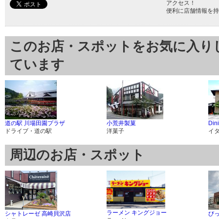
アクセス！
便利に店舗情報を持
このお店・スポットをお気に入り
ています
道の駅 川場田園プラザ
小荒井製菓
Din
ドライブ・道の駅
洋菓子
イ
周辺のお店・スポット
ラーメン キングジョー
シャトレーゼ 高崎貝沢店
び