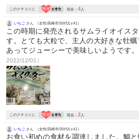
4
このクチコミに
現在：
人
いちご
さん （女性/高崎市/30代/Lv.41）
この時期に発売されるサムライオイスタ
す。とても大粒で、主人の大好きな牡蠣
あってジューシーで美味しいようです
2022/12/01）
2
このクチコミに
現在：
人
いちご
さん （女性/高崎市/30代/Lv.41）
お食い初めの食材を調達しました。鯛と