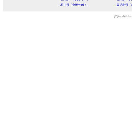
・石川県「金沢ラボ！」
・鹿児島県「
(C)Asahi kika