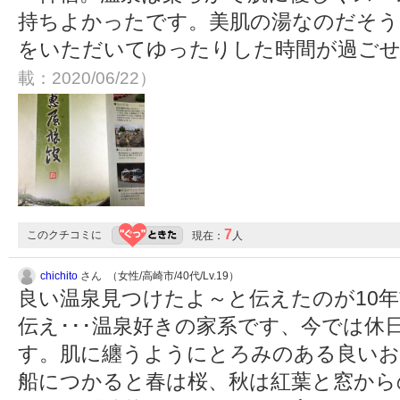
持ちよかったです。美肌の湯なのだそう
をいただいてゆったりした時間が過ご
載：2020/06/22）
7
このクチコミに
現在：
人
chichito
さん （女性/高崎市/40代/Lv.19）
良い温泉見つけたよ～と伝えたのが10
伝え･･･温泉好きの家系です、今では休
す。肌に纏うようにとろみのある良いお
船につかると春は桜、秋は紅葉と窓から