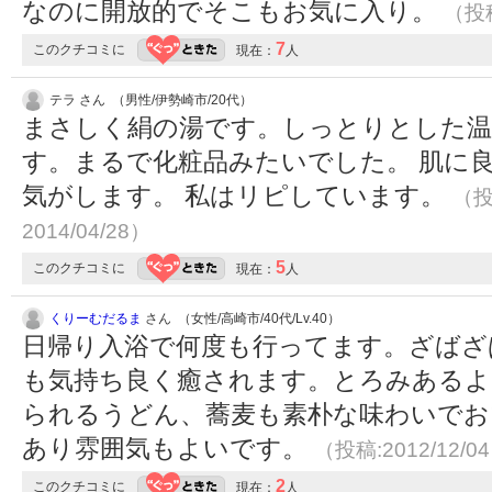
なのに開放的でそこもお気に入り。
（投稿
7
このクチコミに
現在：
人
テラ さん （男性/伊勢崎市/20代）
まさしく絹の湯です。しっとりとした温
す。まるで化粧品みたいでした。 肌に
気がします。 私はリピしています。
（投
2014/04/28）
5
このクチコミに
現在：
人
くりーむだるま
さん （女性/高崎市/40代/Lv.40）
日帰り入浴で何度も行ってます。ざばざ
も気持ち良く癒されます。とろみあるよ
られるうどん、蕎麦も素朴な味わいでお
あり雰囲気もよいです。
（投稿:2012/12/0
2
このクチコミに
現在：
人