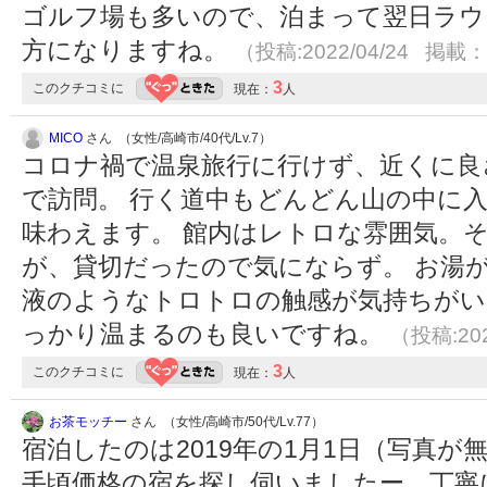
ゴルフ場も多いので、泊まって翌日ラウ
方になりますね。
（投稿:2022/04/24 掲載：2
3
このクチコミに
現在：
人
MICO
さん （女性/高崎市/40代/Lv.7）
コロナ禍で温泉旅行に行けず、近くに良
で訪問。 行く道中もどんどん山の中に
味わえます。 館内はレトロな雰囲気。
が、貸切だったので気にならず。 お湯
液のようなトロトロの触感が気持ちがい
っかり温まるのも良いですね。
（投稿:202
3
このクチコミに
現在：
人
お茶モッチー
さん （女性/高崎市/50代/Lv.77）
宿泊したのは2019年の1月1日（写真が無
手頃価格の宿を探し伺いましたー。丁寧