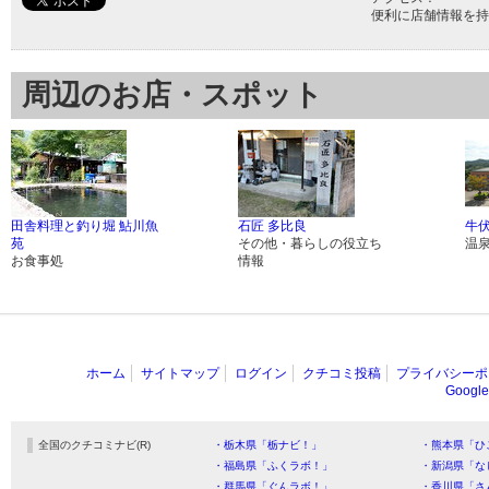
便利に店舗情報を持
周辺のお店・スポット
田舎料理と釣り堀 鮎川魚
石匠 多比良
牛
苑
その他・暮らしの役立ち
温
お食事処
情報
ホーム
サイトマップ
ログイン
クチコミ投稿
プライバシーポ
Goog
全国のクチコミナビ(R)
・栃木県「栃ナビ！」
・熊本県「ひ
・福島県「ふくラボ！」
・新潟県「な
・群馬県「ぐんラボ！」
・香川県「さ