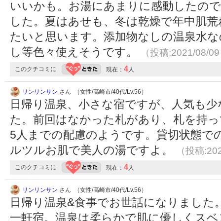
いいかも。お湯にあまりに感動したので
した。夏はあせも、冬は乾燥で年中肌荒
たいと思います。添加物なしの温泉水な
し等色々使えそうです。
（投稿:2021/08/0
4
このクチコミに
現在：
人
リンリンサン
さん （女性/高崎市/40代/Lv.56）
日帰り温泉、小さな宿ですが、人気も少
た。前回はなかった札があり、札を持っ
5人までの配慮のようです。貸切状態で
ルツルお肌で美人の湯ですよ。
（投稿:202
4
このクチコミに
現在：
人
リンリンサン
さん （女性/高崎市/40代/Lv.56）
日帰り温泉&食事でお世話になりました
一軒宿。温泉は柔らかで肌に優しくスベ