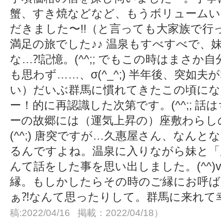
蟹、すき焼などなど、もうボリュームい
だきました〜!!（と言っても大家族で行
満足の旅でした♪♪ 温泉もすべすべで、
な…⁈記憶。(^^;; でもこの時はまさ
も思わず……、σ(^_^;) 半年後、突如
い）だいぶ群馬に慣れてきたこの頃にな
ー！的に再認識した次第です。(^^;; 
ーの故郷には（運気上昇の）座敷わらし
(^^;) 唐突ですが…久惠屋さん、なん
るんですよね。温泉に入りながら妹と「
んて話をした事を思い出しました。(^^)
縁。もしかしたらその時のご縁にお呼ば
ぁ⁈なんて思ったりして。群馬に来れて幸せ
稿:2022/04/16 掲載：2022/04/18）