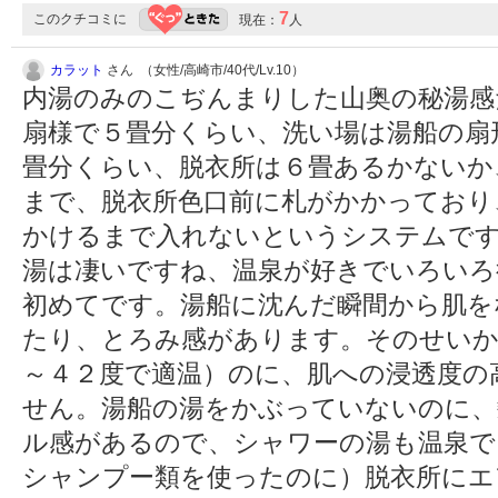
7
このクチコミに
現在：
人
カラット
さん （女性/高崎市/40代/Lv.10）
内湯のみのこぢんまりした山奥の秘湯感
扇様で５畳分くらい、洗い場は湯船の扇
畳分くらい、脱衣所は６畳あるかないか
まで、脱衣所色口前に札がかかっており
かけるまで入れないというシステムです
湯は凄いですね、温泉が好きでいろいろ
初めてです。湯船に沈んだ瞬間から肌を
たり、とろみ感があります。そのせいか
～４２度で適温）のに、肌への浸透度の
せん。湯船の湯をかぶっていないのに、
ル感があるので、シャワーの湯も温泉で
シャンプー類を使ったのに）脱衣所にエ