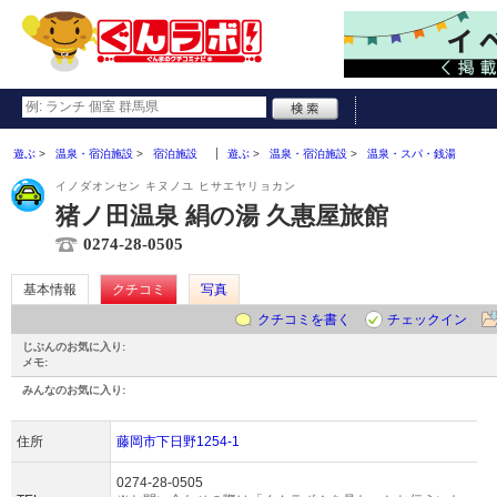
遊ぶ
温泉・宿泊施設
宿泊施設
遊ぶ
温泉・宿泊施設
温泉・スパ・銭湯
イノダオンセン キヌノユ ヒサエヤリョカン
猪ノ田温泉 絹の湯 久惠屋旅館
0274-28-0505
基本情報
クチコミ
写真
クチコミを書く
チェックイン
じぶんのお気に入り:
メモ:
みんなのお気に入り:
住所
藤岡市下日野1254-1
0274-28-0505