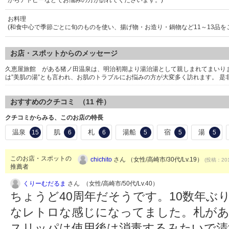
からアトピーなどでお悩みの方が訪れてくださいます。)
お料理
(和食中心で季節ごとに旬のものを使い、揚げ物・お造り・鍋物など11～13品を
お店・スポットからのメッセージ
久恵屋旅館 がある猪ノ田温泉は、明治初期より湯治湯として親しまれてまいりま
は”美肌の湯”とも言われ、お肌のトラブルにお悩みの方が大変多く訪れます。 是
おすすめのクチコミ （
11
件）
クチコミからみる、このお店の特長
温泉
肌
札
湯船
宿
湯
15
6
6
5
5
5
このお店・スポットの
chichito
さん （女性/高崎市/30代/Lv.19）
(投稿：201
推薦者
くりーむだるま
さん （女性/高崎市/50代/Lv.40）
ちょうど40周年だそうです。10数年ぶ
なレトロな感じになってました。札があ
スリッパは使用後は消毒するみたいで清