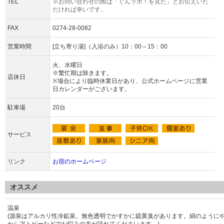
TEL
※お問い合わせの際は「ぐんラボ！を見た」とお伝えいた
だければ幸いです。
FAX
0274-28-0082
営業時間
[立ち寄り湯]（入浴のみ）10：00～15：00
火、水曜日
※繁忙期は除きます。
店休日
※場合により臨時休業日があり、公式ホームページに営業
日カレンダーがございます。
駐車場
20台
サービス
リンク
お宿のホームページ
オススメ
温泉
(源泉はアルカリ性冷鉱泉。無色透明でかすかに硫黄臭があります。絹のように