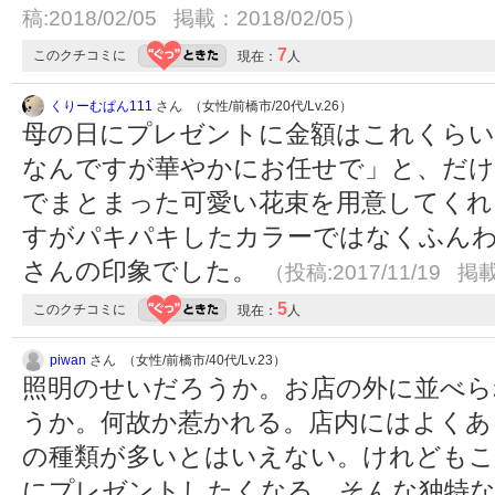
稿:2018/02/05 掲載：2018/02/05）
7
このクチコミに
現在：
人
くりーむぱん111
さん （女性/前橋市/20代/Lv.26）
母の日にプレゼントに金額はこれくらい
なんですが華やかにお任せで」と、だ
でまとまった可愛い花束を用意してくれ
すがパキパキしたカラーではなくふんわ
さんの印象でした。
（投稿:2017/11/19 掲載
5
このクチコミに
現在：
人
piwan
さん （女性/前橋市/40代/Lv.23）
照明のせいだろうか。お店の外に並べら
うか。何故か惹かれる。店内にはよくあ
の種類が多いとはいえない。けれどもこ
にプレゼントしたくなる。そんな独特