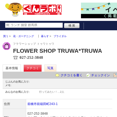
買う
花・ガーデニング
暮らす
ブライダル
フラワーショップ トゥワトゥワ
FLOWER SHOP TRUWA*TRUWA
027-252-3848
基本情報
クチコミ
写真
クチコミを書く
チェックイン
じぶんのお気に入り:
メモ:
みんなのお気に入り:
行ってみたい！…
2人
住所
前橋市前箱田町243-1
027-252-3848