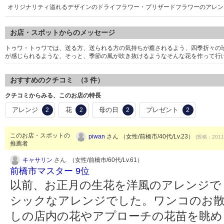
オリジナリティ溢れるデザインのドライフラワー・プリザードフラワーのアレン
お店・スポットからのメッセージ
トゥワ・トゥワでは、送る方、送られる方の気持ちが癒されるよう、四季折々の
が感じられるような、そっと、季節の風が吹き抜けるようなそんな花を作って行
おすすめのクチコミ （
3
件）
クチコミからみる、このお店の特長
アレンジ
花
母の日
プレゼント
2
2
2
2
このお店・スポットの
piwan
さん （女性/前橋市/40代/Lv.23）
(投稿：2011/
推薦者
キャサリン
さん （女性/前橋市/60代/Lv.61）
前橋市マスター 9位
以前、お正月の生花を洋風のアレンジで
シックなアレンジでした。ワンコのお
しの店内の花やアプローチの花苗を眺