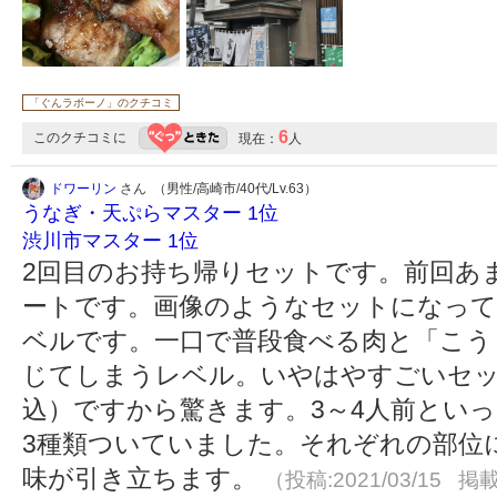
「ぐんラボーノ」のクチコミ
6
このクチコミに
現在：
人
ドワーリン
さん （男性/高崎市/40代/Lv.63）
うなぎ・天ぷらマスター 1位
渋川市マスター 1位
2回目のお持ち帰りセットです。前回あ
ートです。画像のようなセットになって
ベルです。一口で普段食べる肉と「こう
じてしまうレベル。いやはやすごいセット
込）ですから驚きます。3～4人前とい
3種類ついていました。それぞれの部位
味が引き立ちます。
（投稿:2021/03/15 掲載