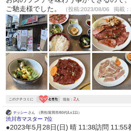
ご馳走様でした。
（投稿:2023/08/06 掲載：2
2
このクチコミに
現在：
人
テッシー
さん （男性/富岡市/60代/Lv.111）
渋川市マスター 7位
●2023年5月28日(日) 晴 11:38訪問 1