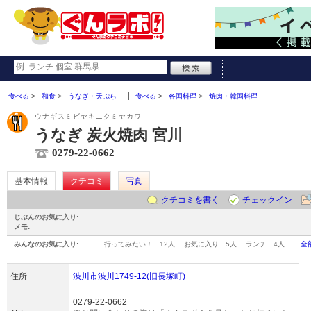
食べる
和食
うなぎ・天ぷら
食べる
各国料理
焼肉・韓国料理
ウナギスミビヤキニクミヤカワ
うなぎ 炭火焼肉 宮川
0279-22-0662
基本情報
クチコミ
写真
クチコミを書く
チェックイン
じぶんのお気に入り:
メモ:
みんなのお気に入り:
行ってみたい！…
12人
お気に入り…
5人
ランチ…
4人
全
住所
渋川市渋川1749-12(旧長塚町)
0279-22-0662