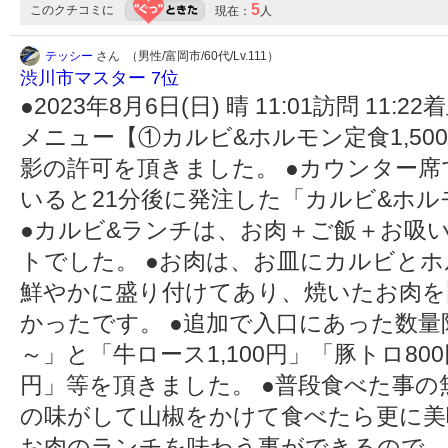
5
このクチコミに
現在：
人
テッシー
さん （男性/富岡市/60代/Lv.111）
渋川市マスター 7位
●2023年8月6日(日) 晴 11:01訪問 1
メニュー【①カルビ&ホルモン定食1,5
影の許可を頂きました。 ●カウンター
いると21分後に発注した「カルビ&ホ
●カルビ&ランチは、お肉＋ご飯＋お吸
トでした。 ●お肉は、お皿にカルビと
鮮やかに盛り付けてあり、焼いたお肉を
かったです。 ●追加で入口にあった数量
～」と「牛ロース1,100円」「豚トロ800
円」等を頂きました。 ●普段食べた事
の味がして山椒をかけて食べたら更に美
お肉のランチを味わう事ができるので、