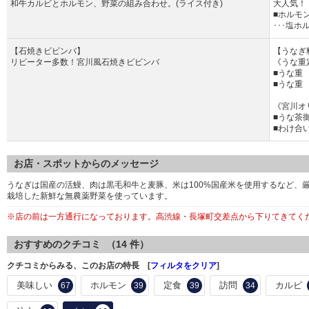
和牛カルビとホルモン、野菜の組み合わせ。(ライス付き)
大人気！
■ホルモン3
･･･塩
【石焼きビビンバ】
【うなぎ
リピーター多数！宮川風石焼きビビンバ
《うな重
■うな重 
■うな重 
《宮川オ
■うな茶御
■わけ合い
お店・スポットからのメッセージ
うなぎは国産の活鰻、肉は黒毛和牛と麦豚、米は100%国産米を使用するなど、
栽培した新鮮な無農薬野菜を使っています。
※店の前は一方通行になっております。高渋線・長塚町交差点から下りてきてく
おすすめのクチコミ （
14
件）
クチコミからみる、このお店の特長 [
フィルタをクリア
]
美味しい
ホルモン
定食
訪問
カルビ
67
39
39
34