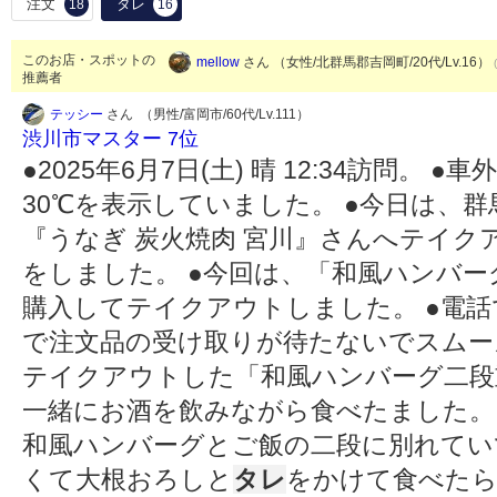
注文
タレ
18
16
このお店・スポットの
mellow
さん （女性/北群馬郡吉岡町/20代/Lv.16）
推薦者
テッシー
さん （男性/富岡市/60代/Lv.111）
渋川市マスター 7位
●2025年6月7日(土) 晴 12:34訪問。
30℃を表示していました。 ●今日は、群馬
『うなぎ 炭火焼肉 宮川』さんへテイク
をしました。 ●今回は、「和風ハンバーグ
購入してテイクアウトしました。 ●電
で注文品の受け取りが待たないでスムー
テイクアウトした「和風ハンバーグ二段
一緒にお酒を飲みながら食べたました。
和風ハンバーグとご飯の二段に別れてい
くて大根おろしと
タレ
をかけて食べたら