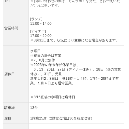
TEL
※お問い合わせの際は「ぐんラボ！を見た」とお伝えいた
だければ幸いです。
[ランチ]
11:00～14:00
営業時間
[ディナー]
17:00～20:00
※8月31日まで。状況により変更になる場合があります。
水曜日
※祝日の場合は営業
※7、8月は無休
※2023年の年末年始休業日は、
6，13，20日、27日（ディナー休み）、28日（昼の営業
店休日
休み）、31日、元旦
新年１月2，3日は、昼11時～１４時、17時～20時まで営
業。１月４日より通常営業。
※8/15直後の水曜日は店休日
駐車場
12台
席数
1階席25席（2階宴会場は30名程度収容）