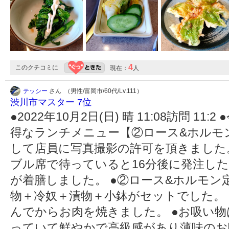
4
このクチコミに
現在：
人
テッシー
さん （男性/富岡市/60代/Lv.111）
渋川市マスター 7位
●2022年10月2日(日) 晴 11:08訪問 
得なランチメニュー【②ロース&ホルモン定
して店員に写真撮影の許可を頂きました
ブル席で待っていると16分後に発注し
が着膳しました。 ●②ロース&ホルモン
物＋冷奴＋漬物＋小鉢がセットでした。
んでからお肉を焼きました。 ●お吸い
っていて鮮やかで高級感があり薄味のお