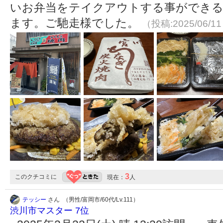
いお弁当をテイクアウトする事ができる
ます。ご馳走様でした。
（投稿:2025/06/1
3
このクチコミに
現在：
人
テッシー
さん （男性/富岡市/60代/Lv.111）
渋川市マスター 7位