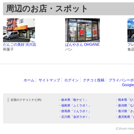
周辺のお店・スポット
だんごの美好 渋川店
ぱんやさん OHGANE
フ
和菓子
パン
食
ホーム
サイトマップ
ログイン
クチコミ投稿
プライバシーポ
Goog
全国のクチコミナビ(R)
・栃木県「栃ナビ！」
・熊本県「ひ
・福島県「ふくラボ！」
・新潟県「な
・群馬県「ぐんラボ！」
・香川県「さ
・石川県「金沢ラボ！」
・鹿児島県「
(C)Asahi kika