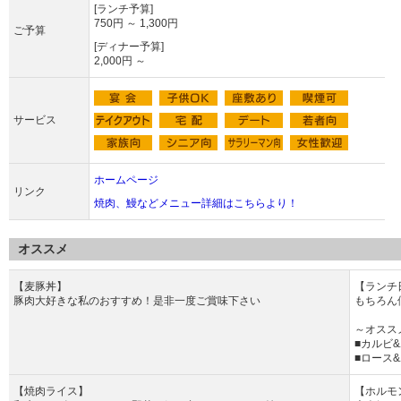
[ランチ予算]
750円 ～ 1,300円
ご予算
[ディナー予算]
2,000円 ～
サービス
ホームページ
リンク
焼肉、鰻などメニュー詳細はこちらより！
オススメ
【麦豚丼】
【ランチ
豚肉大好きな私のおすすめ！是非一度ご賞味下さい
もちろん
～オスス
■カルビ&
■ロース&
【焼肉ライス】
【ホルモ