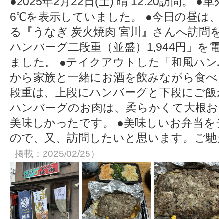
●2025年2月22日(土) 晴 12:20訪問
6℃を表示していました。 ●今日の昼は、
る『うなぎ 炭火焼肉 宮川』さんへ訪問
ハンバーグ二段重（並盛）1,944円」
ました。 ●テイクアウトした「和風ハ
から家族と一緒にお酒を飲みながら食べ
段重は、上段にハンバーグと下段にご飯
ハンバーグのお肉は、柔らかくて大根お
美味しかったです。 ●美味しいお弁当
ので、又、訪問したいと思います。ご
掲載：2025/02/25）