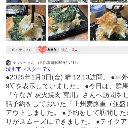
3
このクチコミに
現在：
人
テッシー
さん （男性/富岡市/60代/Lv.111）
渋川市マスター 7位
●2025年1月3日(金) 晴 12:13訪問。
9℃を表示していました。 ●今日は、群馬県
『うなぎ 炭火焼肉 宮川』さんへ訪問を
話予約をしておいた「上州麦豚重（並盛）
アウトしました。 ●予約をして訪問し
りがスムーズにできました。 ●テイク