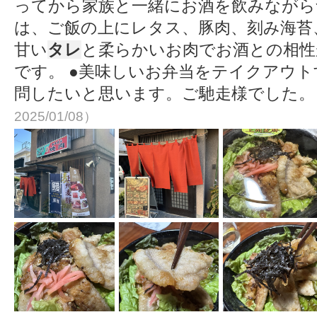
ってから家族と一緒にお酒を飲みながら
は、ご飯の上にレタス、豚肉、刻み海苔
甘い
タレ
と柔らかいお肉でお酒との相性
です。 ●美味しいお弁当をテイクアウ
問したいと思います。ご馳走様でした
2025/01/08）