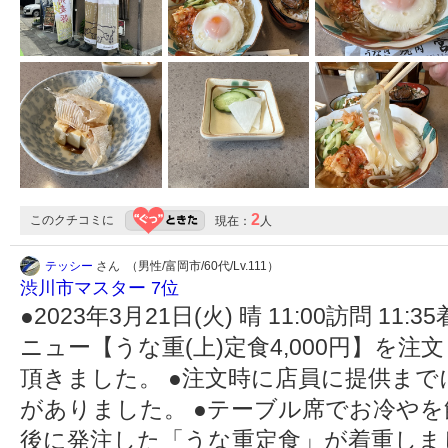
2
このクチコミに
現在：
人
テッシー
さん （男性/富岡市/60代/Lv.111）
渋川市マスター 7位
●2023年3月21日(火) 晴 11:00訪問 1
ニュー【うな重(上)定食4,000円】を
頂きました。 ●注文時に店員に提供ま
がありました。 ●テーブル席でお冷やを
後に発注した「うな重定食」が着重しま