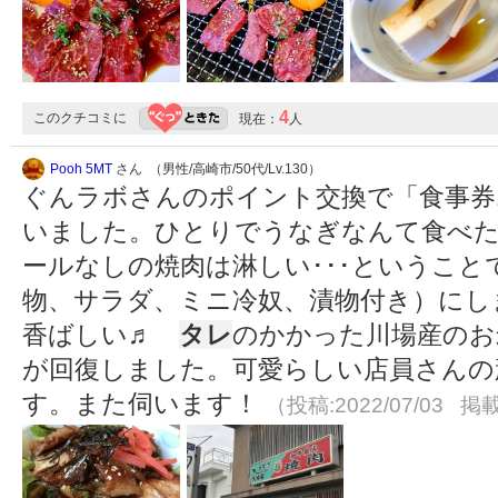
4
このクチコミに
現在：
人
Pooh 5MT
さん （男性/高崎市/50代/Lv.130）
ぐんラボさんのポイント交換で「食事券1
いました。ひとりでうなぎなんて食べ
ールなしの焼肉は淋しい･･･ということ
物、サラダ、ミニ冷奴、漬物付き）にし
香ばしい♬
タレ
のかかった川場産のお
が回復しました。可愛らしい店員さんの
す。また伺います！
（投稿:2022/07/03 掲載