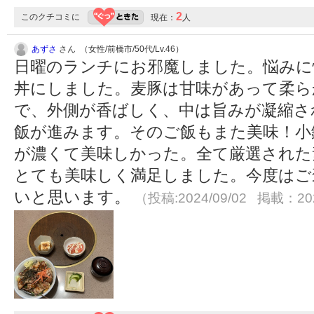
2
このクチコミに
現在：
人
あずさ
さん （女性/前橋市/50代/Lv.46）
日曜のランチにお邪魔しました。悩みに
丼にしました。麦豚は甘味があって柔ら
で、外側が香ばしく、中は旨みが凝縮さ
飯が進みます。そのご飯もまた美味！小
が濃くて美味しかった。全て厳選された
とても美味しく満足しました。今度はご
いと思います。
（投稿:2024/09/02 掲載：202