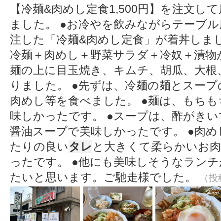
【冷麺&肉めし定食1,500円】を注文し
ました。 ●お冷やを飲みながらテーブル
注した「冷麺&肉めし定食」が着丼しまし
冷麺＋肉めし＋野菜サラダ＋冷奴＋漬物
麺の上に目玉焼き、キムチ、胡瓜、大根
りました。 ●先ずは、冷麺の麺とスー
肉めし等を食べました。 ●麺は、もち
味しかったです。 ●スープは、酢がき
醤油スープで美味しかったです。 ●肉
たりの良い
タレ
と大きくて柔らかいお肉
ったです。 ●他にも美味しそうなラン
たいと思います。ご馳走様でした。
（投稿