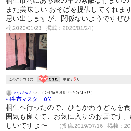
桐生市内にある蔵の中の素敵な佇まいの
また美味しい おそばを提供してくれま
思い出しますが、関係ないようですぜ
稿:2020/01/23 掲載：2020/01/24）
5
このクチコミに
現在：
人
まなぴっぴ
さん （女性/埼玉県熊谷市/40代/Lv.73）
桐生市マスター 8位
桐生へ行ったので、ひもかわうどんを食
囲気も良くて、お気に入りのお店です。
しいですよ〜！
（投稿:2019/07/16 掲載：201