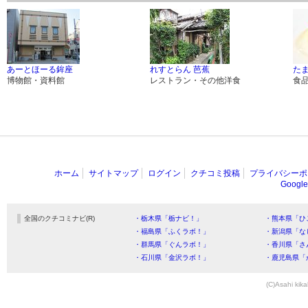
あーとほーる鉾座
れすとらん 芭蕉
たま
博物館・資料館
レストラン・その他洋食
食
ホーム
サイトマップ
ログイン
クチコミ投稿
プライバシーポ
Goog
全国のクチコミナビ(R)
・栃木県「栃ナビ！」
・熊本県「ひ
・福島県「ふくラボ！」
・新潟県「な
・群馬県「ぐんラボ！」
・香川県「さ
・石川県「金沢ラボ！」
・鹿児島県「
(C)Asahi kika