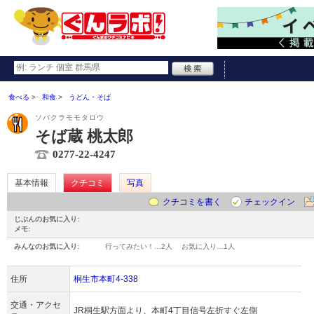
食べる
和食
うどん・そば
ソバクラモモタロウ
そば蔵 桃太郎
0277-22-4247
基本情報
クチコミ
写真
クチコミを書く
チェックイン
じぶんのお気に入り:
メモ:
みんなのお気に入り:
行ってみたい！…
2人
お気に入り…
1人
住所
桐生市本町4-338
交通・アクセ
JR桐生駅方面より、本町4丁目信号左折すぐ左側