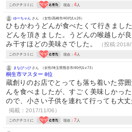
4
このクチコミに
現在：
人
ゆーちゃん
さん （女性/高崎市/40代/Lv.26）
ひもかわうどんが食べたくて行きまし
どんを頂きました。うどんの喉越しが良
み干すほどの美味さでした。
（投稿:2018/
4
このクチコミに
現在：
人
まなぴっぴ
さん （女性/埼玉県熊谷市/40代/Lv.73）
桐生市マスター 8位
蔵創りのお店でとっても落ち着いた雰囲
んを食べましたが、すごく美味しかったで
ので、小さい子供を連れて行っても大
掲載：2017/11/06）
7
このクチコミに
現在：
人