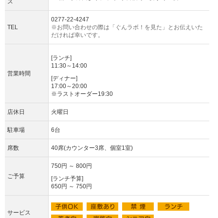
ス
0277-22-4247
TEL
※お問い合わせの際は「ぐんラボ！を見た」とお伝えいた
だければ幸いです。
[ランチ]
11:30～14:00
営業時間
[ディナー]
17:00～20:00
※ラストオーダー19:30
店休日
火曜日
駐車場
6台
席数
40席(カウンター3席、個室1室)
750円 ～ 800円
ご予算
[ランチ予算]
650円 ～ 750円
サービス