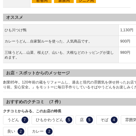
オススメ
ひも川つけ鴨
1,130円
カレーうどん…自家製ルーを使った、人気商品です。
900円
三味うどん…山菜、桜えび、山いも、大根などのトッピングが楽し
980円
めます。
お店・スポットからのメッセージ
創業85年。120年前の蔵をリフォームし、過去と現代の雰囲気を併せ持ったお
り前。安心安全。』をモットーに毎日手作りしているそばやうどんをお楽しみく
おすすめのクチコミ （
7
件）
クチコミからみる、このお店の特長
うどん
ひもかわうどん
店
そば
雰囲
7
5
5
4
良い
カレー
2
2