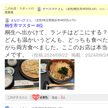
このお店・スポットの
ナースママ
さん （女性/桐生市/40代/Lv.8）
(投稿：2
推薦者
まなぴっぴ
さん （女性/埼玉県熊谷市/40代/Lv.73）
桐生市マスター 8位
桐生へ出かけて、ランチはどこにする？
どんも温かいうどんも、どっちも食べ
がら両方食べました。ここのお店は本当
メです。
（投稿:2024/09/22 掲載：2024/09/2
3
このクチコミに
現在：
人