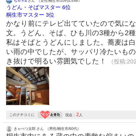
ちゃｎa
さん （女性/桐生市/20代/Lv.68）
うどん・そばマスター 6位
桐生市マスター 3位
かなり前にテレビ出てていたので気に
文。うどん、そば、ひも川の3種から2
私はそばとうどんにしました。蕎麦は白
い雨の中でしたが、サッパリ冷たいもの
き抜けで明るい雰囲気でした！
（投稿:202
2
このクチコミに
現在：
人
きゃべつ太郎 さん （男性/桐生市/60代）