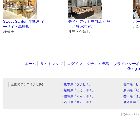
Sweet Garden 半熟屋 イ
テイクアウト専門店 和だ
パ
ーサイト高崎店
し弁当 水香苑
パ
洋菓子
弁当・仕出し
ホーム
サイトマップ
ログイン
クチコミ投稿
プライバシーポ
Goog
全国のクチコミナビ(R)
・栃木県「栃ナビ！」
・熊本県「ひ
・福島県「ふくラボ！」
・新潟県「な
・群馬県「ぐんラボ！」
・香川県「さ
・石川県「金沢ラボ！」
・鹿児島県「
(C)Asahi kika