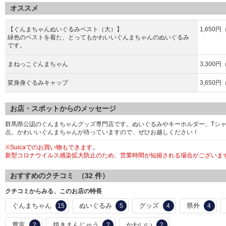
オススメ
【ぐんまちゃんぬいぐるみベスト（大）】
1,650
緑色のベストを着た、とってもかわいいぐんまちゃんのぬいぐるみ
です。
まねっこぐんまちゃん
3,300
変身身ぐるみキャップ
3,650
お店・スポットからのメッセージ
群馬県公認のぐんまちゃんグッズ専門店です。ぬいぐるみやキーホルダー、Tシャ
点。かわいいぐんまちゃんが待っていますので、ぜひお越しください！
※Suicaでのお買い物もできます。
新型コロナウイルス感染拡大防止のため、営業時間が短縮される場合がございま
おすすめのクチコミ （
32
件）
クチコミからみる、このお店の特長
ぐんまちゃん
ぬいぐるみ
グッズ
県外
15
5
4
4
豊富
焼きまんじゅう
かわいい
2
2
2