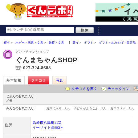
買う
ホビー・玩具・文具
雑貨・文具
買う
ギフト
ギフト・おみやげ・民芸品
グンマチャンショップ
ぐんまちゃんSHOP
027-324-8688
基本情報
クチコミ
写真
クチコミを書く
チェックイン
じぶんのお気に入り:
メモ:
みんなのお気に入り:
お気に入り…
2人
子どもがよろこぶ…
1人
おススメ☆…
1人
高崎市八島町222
住所
イーサイト高崎2F