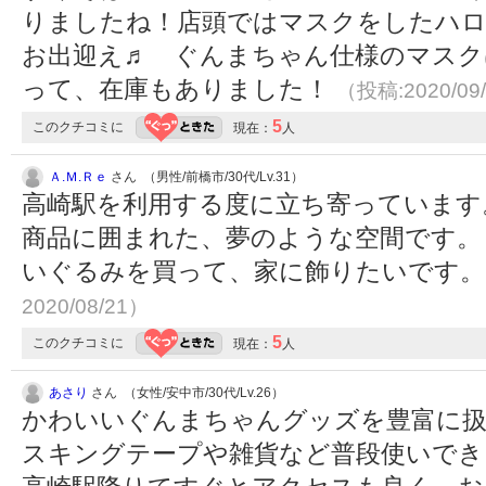
りましたね！店頭ではマスクをしたハ
お出迎え♬ ぐんまちゃん仕様のマスク
って、在庫もありました！
（投稿:2020/09
5
このクチコミに
現在：
人
Ａ.Ｍ.Ｒｅ
さん （男性/前橋市/30代/Lv.31）
高崎駅を利用する度に立ち寄っています。
商品に囲まれた、夢のような空間です。
いぐるみを買って、家に飾りたいです
2020/08/21）
5
このクチコミに
現在：
人
あさり
さん （女性/安中市/30代/Lv.26）
かわいいぐんまちゃんグッズを豊富に
スキングテープや雑貨など普段使いでき