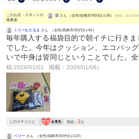
このお店・スポットの
環
さん （女性/前橋市/40代/Lv.39）
(投稿：2013/08/
推薦者
くりーむだるま
さん （女性/高崎市/50代/Lv.40）
毎年購入する福袋目的で朝イチに行きまし
でした。今年はクッション、エコバッグ
いで中身は皆同じということでした。
稿:2026/01/01 掲載：2026/01/06）
2
このクチコミに
現在：
人
ペリー
さん （女性/高崎市/40代/Lv.120）