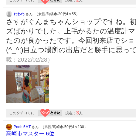
このクチコミに
現在：
人
わわわ
さん （女性/前橋市/30代/Lv.55）
さすがぐんまちゃんショップですね。
ズばかりでした。上毛かるたの温度計マ
たのが良かったです。今回初来店でショ
(^_^;)目立つ場所の出店だと勝手に思
載：2022/02/28）
3
このクチコミに
現在：
人
Pooh 5MT
さん （男性/高崎市/50代/Lv.130）
高崎市マスター 6位