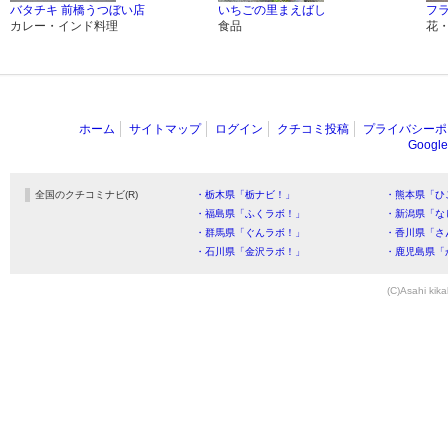
バタチキ 前橋うつぼい店
いちごの里まえばし
フ
カレー・インド料理
食品
花
ホーム
サイトマップ
ログイン
クチコミ投稿
プライバシーポ
Goog
全国のクチコミナビ(R)
・栃木県「栃ナビ！」
・熊本県「ひ
・福島県「ふくラボ！」
・新潟県「な
・群馬県「ぐんラボ！」
・香川県「さ
・石川県「金沢ラボ！」
・鹿児島県「
(C)Asahi kika