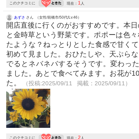
1
このクチコミに
現在：
人
あずさ
さん （女性/前橋市/50代/Lv.46）
開店直後に行くのがおすすめです。本日
と金時草という野菜です。ポポーは色々
たような？ねっとりとした食感で甘くて
初めて見ました。おひたしや、天ぷらな
でるとネバネバするそうです。変わっ
ました。あとで食べてみます。お花が1
た。
（投稿:2025/09/11 掲載：2025/09/11）
2
このクチコミに
現在：
人