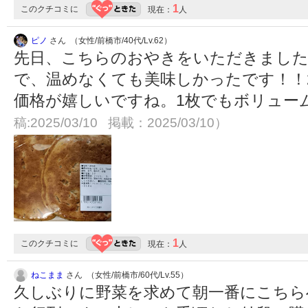
1
このクチコミに
現在：
人
ピノ
さん （女性/前橋市/40代/Lv.62）
先日、こちらのおやきをいただきまし
で、温めなくても美味しかったです！！2
価格が嬉しいですね。1枚でもボリュー
稿:2025/03/10 掲載：2025/03/10）
1
このクチコミに
現在：
人
ねこまま
さん （女性/前橋市/60代/Lv.55）
久しぶりに野菜を求めて朝一番にこちら