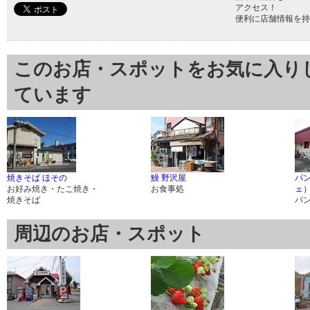
アクセス！
便利に店舗情報を持
このお店・スポットをお気に入り
ています
焼きそば ほその
鰻 野沢屋
パン
お好み焼き・たこ焼き・
お食事処
ェ
焼きそば
パ
周辺のお店・スポット