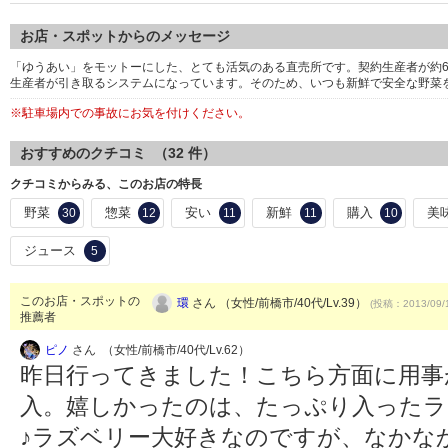
お店・スポットからのメッセージ
「ゆうあい」をモットーにした、とても活気のある直売所です。契約生産者が約6
生産者が引き取るシステムになっています。そのため、いつも新鮮で安全な野菜
※駐車場内での事故にお気を付けください。
おすすめのクチコミ （
32
件）
クチコミからみる、このお店の特長
野菜
惣菜
安い
新鮮
購入
美
30
12
11
11
10
ジュース
5
このお店・スポットの
環
さん （女性/前橋市/40代/Lv.39）
(投稿：2013/09/
推薦者
ピノ
さん （女性/前橋市/40代/Lv.62）
昨日行ってきました！こちら方面に用事
入。嬉しかったのは、たっぷり入ったラ
♪ラズベリー大好きなのですが、なかな