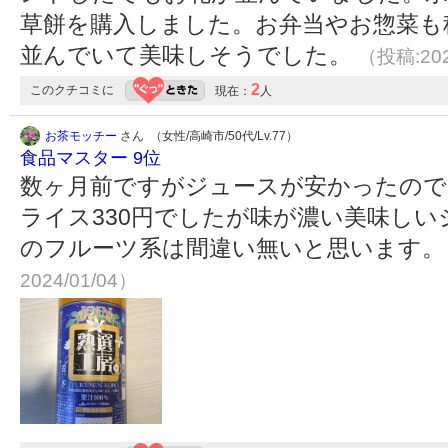
草餅を購入しました。お弁当やお惣菜も
並んでいて美味しそうでした。
（投稿:202
2
このクチコミに
現在：
人
お茶モッチー
さん （女性/高崎市/50代/Lv.77）
食品マスター 9位
数ヶ月前ですがジュースが安かったので
ライス330円でしたが味が濃い美味しい
のフルーツ系は間違い無いと思います
2024/01/04）