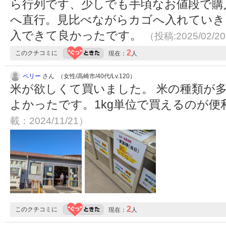
ら行列です、少しでも手頃なお値段で購
へ直行。見比べながらカゴへ入れていき
入できて良かったです。
（投稿:2025/02/2
2
このクチコミに
現在：
人
ペリー
さん （女性/高崎市/40代/Lv.120）
米が欲しくて買いました。 米の種類が
よかったです。1kg単位で買えるのが便
載：2024/11/21）
2
このクチコミに
現在：
人