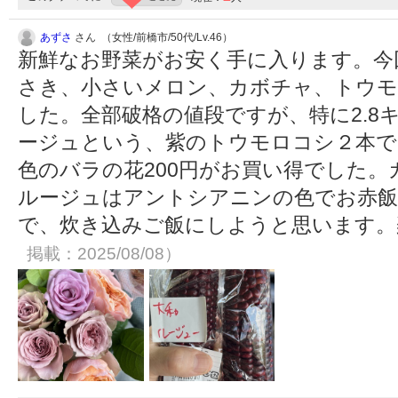
あずさ
さん （女性/前橋市/50代/Lv.46）
新鮮なお野菜がお安く手に入ります。今
さき、小さいメロン、カボチャ、トウモ
した。全部破格の値段ですが、特に2.8
ージュという、紫のトウモロコシ２本で
色のバラの花200円がお買い得でした
ルージュはアントシアニンの色でお赤
で、炊き込みご飯にしようと思います
掲載：2025/08/08）