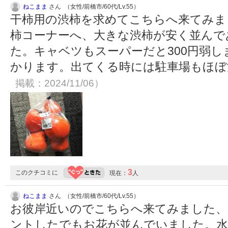
ねこまま
さん （女性/前橋市/60代/Lv.55）
干柿用の渋柿を求めてこちらへ来てみま
柿コーナーへ、大きな渋柿が安く並んで
た。キャベツもスーパーだと300円弱し
かります。出てくる時には駐車場もほ
掲載：2024/11/06）
3
このクチコミに
現在：
人
ねこまま
さん （女性/前橋市/60代/Lv.55）
お彼岸近いのでこちらへ来てみました、
ントしたでもお花が並んでいました。水