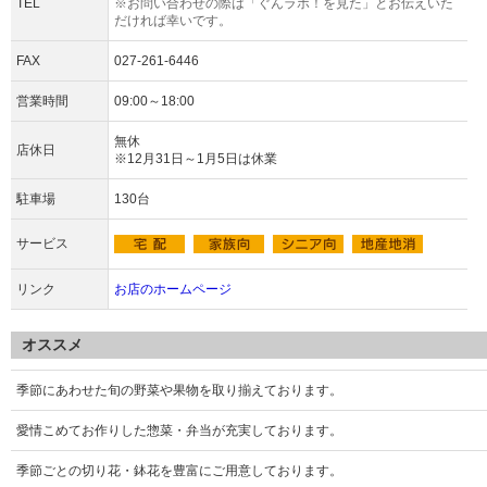
TEL
※お問い合わせの際は「ぐんラボ！を見た」とお伝えいた
だければ幸いです。
FAX
027-261-6446
営業時間
09:00～18:00
無休
店休日
※12月31日～1月5日は休業
駐車場
130台
サービス
リンク
お店のホームページ
オススメ
季節にあわせた旬の野菜や果物を取り揃えております。
愛情こめてお作りした惣菜・弁当が充実しております。
季節ごとの切り花・鉢花を豊富にご用意しております。