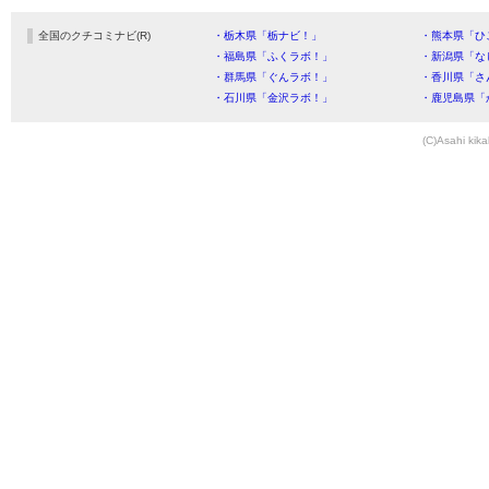
全国のクチコミナビ(R)
・栃木県「栃ナビ！」
・熊本県「ひ
・福島県「ふくラボ！」
・新潟県「な
・群馬県「ぐんラボ！」
・香川県「さ
・石川県「金沢ラボ！」
・鹿児島県「
(C)Asahi kika