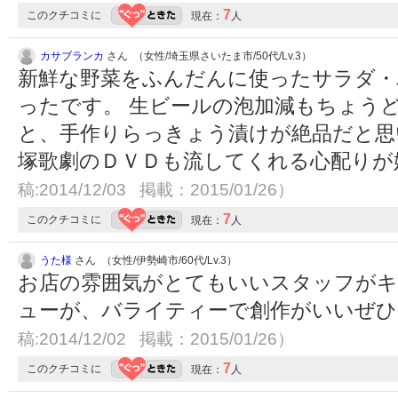
7
このクチコミに
現在：
人
カサブランカ
さん （女性/埼玉県さいたま市/50代/Lv.3）
新鮮な野菜をふんだんに使ったサラダ・
ったです。 生ビールの泡加減もちょう
と、手作りらっきょう漬けが絶品だと思い
塚歌劇のＤＶＤも流してくれる心配りが
稿:2014/12/03 掲載：2015/01/26）
7
このクチコミに
現在：
人
うた様
さん （女性/伊勢崎市/60代/Lv.3）
お店の雰囲気がとてもいいスタッフが
ューが、バライティーで創作がいいぜ
稿:2014/12/02 掲載：2015/01/26）
7
このクチコミに
現在：
人