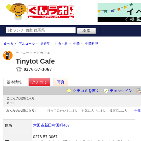
食べる
アルコール
居酒屋
食べる
中華
中華料理
ティニートットカフェ
Tinytot Cafe
0276-57-3067
基本情報
クチコミ
写真
クチコミを書く
チェックイン
じぶんのお気に入り:
メモ:
みんなのお気に入り:
行ってみたい！…
4人
お気に入り…
3人
接客◎…
1人
全部
住所
太田市新田村田町467
0276-57-3067