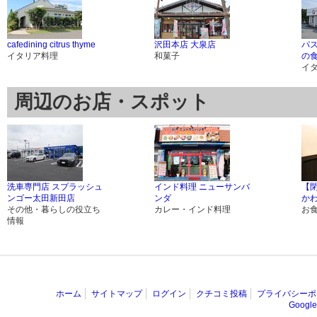
cafedining citrus thyme
沢田本店 大泉店
パ
イタリア料理
和菓子
の食
イ
周辺のお店・スポット
洗車専門店 スプラッシュ
インド料理 ニューサンバ
【閉
ンゴー太田新田店
ンダ
か
その他・暮らしの役立ち
カレー・インド料理
お
情報
ホーム
サイトマップ
ログイン
クチコミ投稿
プライバシーポ
Goog