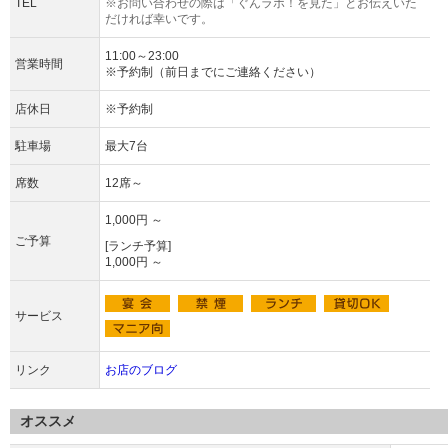
TEL
※お問い合わせの際は「ぐんラボ！を見た」とお伝えいた
だければ幸いです。
11:00～23:00
営業時間
※予約制（前日までにご連絡ください）
店休日
※予約制
駐車場
最大7台
席数
12席～
1,000円 ～
ご予算
[ランチ予算]
1,000円 ～
サービス
リンク
お店のブログ
オススメ