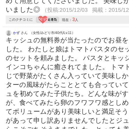
めて用意してくださいました。 美味し
いました◎
（投稿:2015/12/03 掲載：2015/12
3
このクチコミに
現在：
人
かず
さん （女性/みどり市/40代/Lv.11）
キッシュの無料券が当たったのでお昼を
した。 わたしと娘はトマトパスタのセ
のセットを頼みました。 パスタとキッ
インコちゃんに癒されてました。 トマ
じで野菜がたくさん入っていて美味し
ターの風味がたらこととても合っていて
ュを初めてみた子供たち。どんな味がす
が、食べてみたら卵のフワフワ感としめ
てボリュームがあり美味しいと満足そう
があって申し訳ありませんでしたとジ