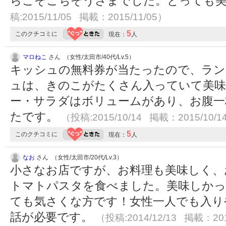
らこそごちそうさまでした。とっても
稿:2015/11/05 掲載：2015/11/05）
5
このクチコミに
現在：
人
マロねこ
さん （女性/太田市/40代/Lv.5）
キッシュの無料券が当たったので、ラン
ュは、きのこがたくさん入っていて美
ー・サラダはボリュームがあり、お腹一
たです。
（投稿:2015/10/14 掲載：2015/10/1
5
このクチコミに
現在：
人
なお
さん （女性/太田市/20代/Lv.3）
小さなお店ですが、お料理も美味しく、
トマトパスタを食べました。美味しかっ
ても気さくな方です！女性一人でも入り
話が必要です。
（投稿:2014/12/13 掲載：201