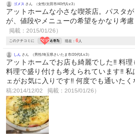
ゴメス
さん （女性/太田市/40代/Lv.3）
アットホームな小さな喫茶店。パスタが
が、値段やメニューの希望をかなり考
掲載：2015/01/26）
6
このクチコミに
現在：
人
しん
さん （男性/埼玉県さいたま市/20代/Lv.3）
アットホームでお店も綺麗でした‼︎ 料理
料理で盛り付けも考えられています‼︎ 
ェがお気に入りです‼︎ 何度でも通いたく
稿:2014/12/02 掲載：2015/01/26）