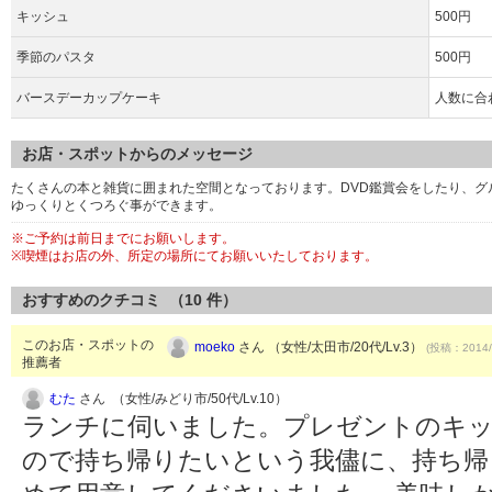
キッシュ
500円
季節のパスタ
500円
バースデーカップケーキ
人数に合
お店・スポットからのメッセージ
たくさんの本と雑貨に囲まれた空間となっております。DVD鑑賞会をしたり、
ゆっくりとくつろぐ事ができます。
※ご予約は前日までにお願いします。
※喫煙はお店の外、所定の場所にてお願いいたしております。
おすすめのクチコミ （
10
件）
このお店・スポットの
moeko
さん （女性/太田市/20代/Lv.3）
(投稿：2014/
推薦者
むた
さん （女性/みどり市/50代/Lv.10）
ランチに伺いました。プレゼントのキ
ので持ち帰りたいという我儘に、持ち帰