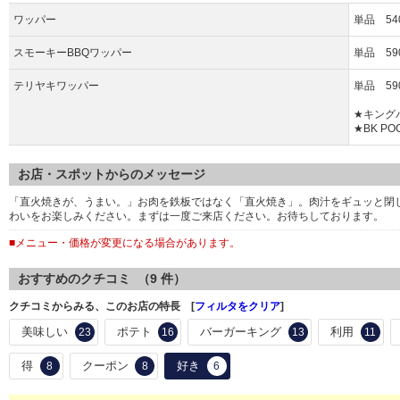
ワッパー
単品 54
スモーキーBBQワッパー
単品 59
テリヤキワッパー
単品 59
★キング
★BK PO
お店・スポットからのメッセージ
「直火焼きが、うまい。」お肉を鉄板ではなく「直火焼き」。肉汁をギュッと閉
わいをお楽しみください。まずは一度ご来店ください。お待ちしております。
■メニュー・価格が変更になる場合があります。
おすすめのクチコミ （
9
件）
クチコミからみる、このお店の特長 [
フィルタをクリア
]
美味しい
ポテト
バーガーキング
利用
23
16
13
11
得
クーポン
好き
8
8
6