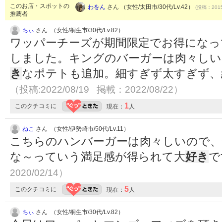
このお店・スポットの
わをん
さん （女性/太田市/30代/Lv.42）
(投稿：2015
推薦者
ちぃ
さん （女性/桐生市/30代/Lv.82）
ワッパーチーズが期間限定でお得になっ
しました。キングのバーガーは肉々しい
き
なポテトも追加。細すぎず太すぎず、
（投稿:2022/08/19 掲載：2022/08/22）
1
このクチコミに
現在：
人
ねこ
さん （女性/伊勢崎市/50代/Lv.11）
こちらのハンバーガーは肉々しいので、
な～っていう満足感が得られて大
好き
で
2020/02/14）
5
このクチコミに
現在：
人
ちぃ
さん （女性/桐生市/30代/Lv.82）