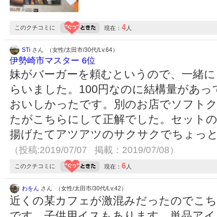
4
このクチコミに
現在：
人
STi
さん （女性/太田市/30代/Lv.64）
伊勢崎市マスター 6位
妹がバーガーを頼むというので、一緒に
らいました。100円なのに結構量があ
おいしかったです。別のお店でソフト
たがこちらにして正解でした。セット
揚げたてアツアツのサクサクでちょっ
（投稿:2019/07/07 掲載：2019/07/08）
6
このクチコミに
現在：
人
わをん
さん （女性/太田市/30代/Lv.42）
近くの某カフェが激混みだったのでこち
です。子供用イスもあります。単品アイ