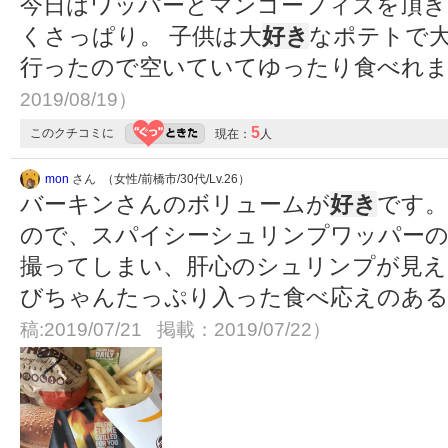
今日はワッパーとマンゴーフィズを頂き
くさっぱり。 子供は大
好き
なポテトで大
行ったので空いていてゆったり食べれ
2019/08/19）
5
このクチコミに
現在：
人
mon
さん （女性/前橋市/30代/Lv.26）
バーキンさんのボリュームが
好き
です。
ので、スパイシーシュリンプワッパーの
撮ってしまい、肝心のシュリンプが見え
びちゃんたっぷり入った食べ応えのあ
稿:2019/07/21 掲載：2019/07/22）