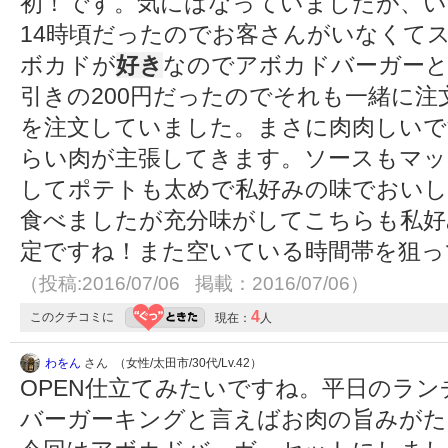
初！です。気にはなっていましたが、い
14時頃だったのでお客さんがいなくて
ボカドが
好き
なのでアボカドバーガーと、
引きの200円だったのでそれも一緒に
を注文していました。まさに肉肉しいで
らい肉が主張してきます。ソースもマ
してポテトも太めで私好みの味でおい
食べましたが充分味がしてこちらも私好
定ですね！また空いている時間帯を狙っ
（投稿:2016/07/06 掲載：2016/07/06）
4
このクチコミに
現在：
人
わをん
さん （女性/太田市/30代/Lv.42）
OPEN仕立てみたいですね。平日のラ
バーガーキングと言えばお肉の旨みがた