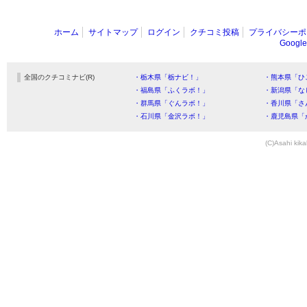
ホーム
サイトマップ
ログイン
クチコミ投稿
プライバシーポ
Goog
全国のクチコミナビ(R)
・栃木県「栃ナビ！」
・熊本県「ひ
・福島県「ふくラボ！」
・新潟県「な
・群馬県「ぐんラボ！」
・香川県「さ
・石川県「金沢ラボ！」
・鹿児島県「
(C)Asahi kika