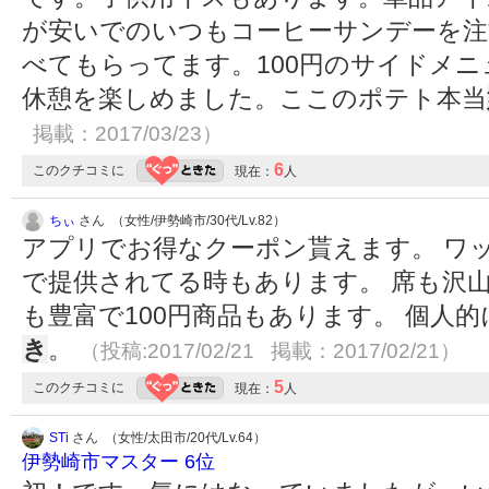
が安いでのいつもコーヒーサンデーを注
べてもらってます。100円のサイドメ
休憩を楽しめました。ここのポテト本当
掲載：2017/03/23）
6
このクチコミに
現在：
人
ちぃ
さん （女性/伊勢崎市/30代/Lv.82）
アプリでお得なクーポン貰えます。 ワ
で提供されてる時もあります。 席も沢
も豊富で100円商品もあります。 個人
き
。
（投稿:2017/02/21 掲載：2017/02/21）
5
このクチコミに
現在：
人
STi
さん （女性/太田市/20代/Lv.64）
伊勢崎市マスター 6位