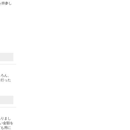
を持参し
ちろん、
に行った
ありまし
い金額を
ども用に