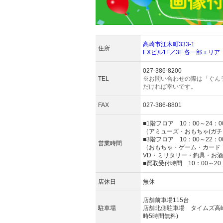
高崎市江木町333-1
住所
EXビル1F／3F 各一部エリア
027-386-8200
TEL
※お問い合わせの際は「ぐん
だければ幸いです。
FAX
027-386-8801
■1階フロア 10：00～24：0
（アミューズ・おもちゃ(ガチ
■3階フロア 10：00～22：0
営業時間
（おもちゃ・ゲーム・カード・
VD・ミリタリー・釣具・お
■買取受付時間 10：00～20
店休日
無休
店舗前車場115台
駐車場
店舗北側駐車場 タイムズ高崎
時5時間無料)