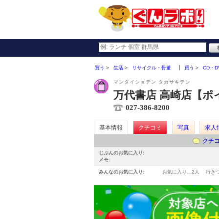
買う
生活
リサイクル・骨董
買う
CD・D
マンダイショテン タカサキテン
万代書店 高崎店【ポ
027-386-8200
基本情報
クチコミ
写真
求人
クチ
じぶんのお気に入り:
メモ:
みんなのお気に入り:
お気に入り…
2人
行き