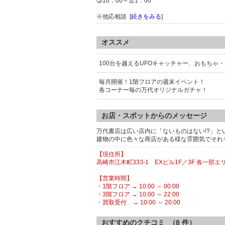
③16：00～翌1：00
※他応相談 [
続きをみる
]
オススメ
100台を越えるUFOキャッチャー、おもち
毎月開催！1階フロアの週末イベント！
各コーナー毎の万代オリジナルガチャ！
お店・スポットからのメッセージ
万代書店は広い店内に「ないものはない!?」
建物の中に色々な商店がある様な雰囲気でそれ
【現住所】
高崎市江木町333-1 EXビル1F／3F 各一部エ
【営業時間】
・1階フロア → 10:00 ～ 00:00
・3階フロア → 10:00 ～ 22:00
・買取受付 → 10:00 ～ 20:00
おすすめのクチコミ （
8
件）