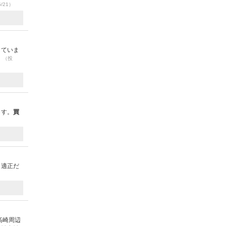
5/21）
していま
。
（投
ます。
買
も適正だ
高崎周辺