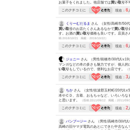
お菓子をくれました。他店舗では
買い取り
不
6
このクチコミに
現在：
くりーむだるま
さん （女性/高崎市/50代/
買い取り
のお店たくさんあるなかで
買い取り
す。お酒の
買い取り
価格も良いです。店員さ
稿:2018/10/21 掲載：2018/10/22）
6
このクチコミに
現在：
ジェニー
さん （男性/前橋市/30代/Lv.19
マンガなどの本の多さも魅力ですが、個人的
い取り
もしているので、便利なお店です。
（投
3
このクチコミに
現在：
ちか
さん （女性/佐波郡玉村町/20代/Lv.
本やＣＤ、古着、おもちゃなど、いろいろな
と思います。
（投稿:2011/09/12 掲載：2011/09/
2
このクチコミに
現在：
バンブージー
さん （男性/高崎市/30代/Lv
高崎の旧ヤマダ電気のあとにできた中古なん