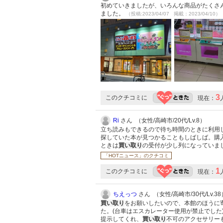
初めていきましたが、いろんな商品がたくさ
ました。
（投稿:2023/04/07 掲載：2023/04/10）
3
このクチコミに
現在：
Ri
さん （女性/高崎市/20代/Lv.8）
立ち読みもできるので待ち時間のときに利用
探していた本が見つかることもしばしば。購
ときは
買い取り
の受付が少し列になっていま
「HOTニュース」のクチコミ
1
このクチコミに
現在：
ちえっつ
さん （女性/高崎市/30代/Lv.38
買い取り
をお願いしたいので、本館のほうに
た。(台車はエスカレーター使用が禁止でした
提示してくれ、
買い取り
不可のアクセサリー