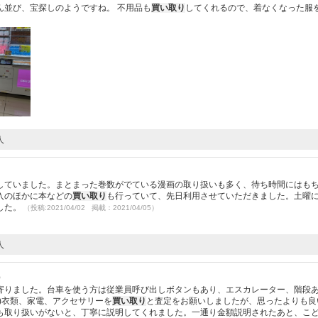
ん並び、宝探しのようですね。 不用品も
買い取り
してくれるので、着なくなった服
人
していました。まとまった巻数がでている漫画の取り扱いも多く、待ち時間にはも
入のほかに本などの
買い取り
も行っていて、先日利用させていただきました。土曜
した。
（投稿:2021/04/02 掲載：2021/04/05）
人
）
寄りました。台車を使う方は従業員呼び出しボタンもあり、エスカレーター、階段
)衣類、家電、アクセサリーを
買い取り
と査定をお願いしましたが、思ったよりも良
も取り扱いがないと、丁寧に説明してくれました。一通り金額説明されたあと、こ