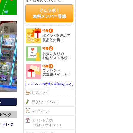
ると特典盛りだくさん！
ぐんラボ！
無料メンバー登録
[→メンバー特典の詳細をみる]
お気に入り
る
行きたいイベント
マイページ
ピック
ポイント交換
ミセレク
（現在 0ポイント）