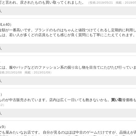
可と言われ、戻されたものも買い取ってくれました。
（投稿:2019/05/21 掲載：2019/0
人
Lv.40）
金額が一番高いです。ブランドのものはちゃんと値段つけてくれるし定期的に利用
んは、若い人が多くどの店員もとても感じが良く質問にも丁寧にこたえてくれます
人
）
には、服やバッグなどのファッション系の掘り出し物を目当てにたびたび行ってい
稿:2013/01/08 掲載：2013/01/09）
人
5）
ものが中古販売されています。店内は広く一日いても飽きないかも。
買い取り
価格
12）
人
.9）
でも屋みたいなお店です。 自分が見るのはほぼ中古のゲームだけですが、品揃えが