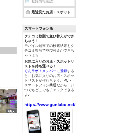
登録情報確認
最近見たお店・スポット
スマートフォン版
クチコミ数順で並び替えができ
ちゃう！
モバイル端末での検索結果もク
チコミ数順で並び替えができち
ゃうよ☆
お気に入りのお店・スポットリ
ストを持ち運べる！
ぐんラボ！メンバーに登録
する
と、お気に入りのお店・スポッ
トリストが作れちゃう。PC・
スマートフォン共通だから、い
つでもどこでもチェックできる
よ♪
https://www.gunlabo.net/