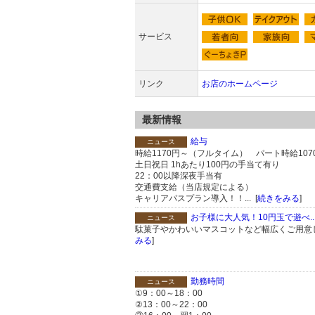
サービス
リンク
お店のホームページ
最新情報
給与
ニュース
時給1170円～（フルタイム） パート時給107
土日祝日 1hあたり100円の手当て有り
22：00以降深夜手当有
交通費支給（当店規定による）
キャリアパスプラン導入！！... [
続きをみる
]
お子様に大人気！10円玉で遊べ..
ニュース
駄菓子やかわいいマスコットなど幅広くご用意し
みる
]
勤務時間
ニュース
①9：00～18：00
②13：00～22：00