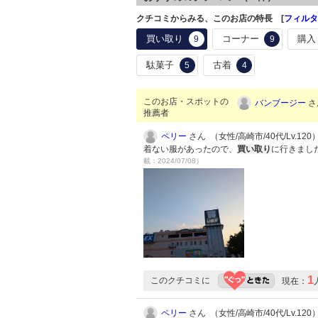
クチコミからみる、このお店の特長 [
フィルタ
買い取り
コーナー
購入
9
9
駄菓子
古着
5
4
このお店・スポットの
バンブージー
さ
推薦者
ペリー
さん （女性/高崎市/40代/Lv.120
着ない服があったので、
買い取り
に行きまし
載：2024/07/08）
1
このクチコミに
現在：
ペリー
さん （女性/高崎市/40代/Lv.120