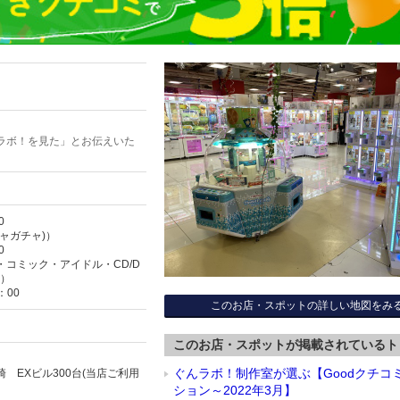
ラボ！を見た」とお伝えいた
0
ャガチャ)）
0
コミック・アイドル・CD/D
酒）
：00
このお店・スポットの詳しい地図をみ
このお店・スポットが掲載されているト
ぐんラボ！制作室が選ぶ【Goodクチコ
 EXビル300台(当店ご利用
ション～2022年3月】