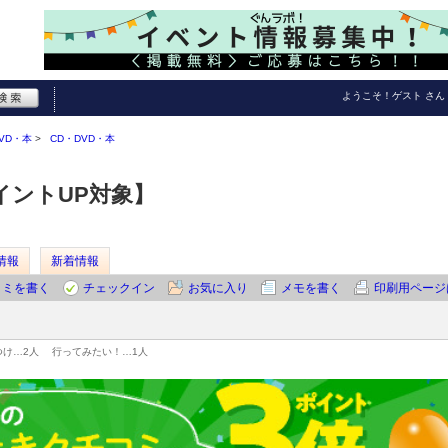
ようこそ！
ゲスト
さん
VD・本
CD・DVD・本
イントUP対象】
情報
新着情報
コミを書く
チェックイン
お気に入り
メモを書く
印刷用ページ
つけ…
2人
行ってみたい！…
1人