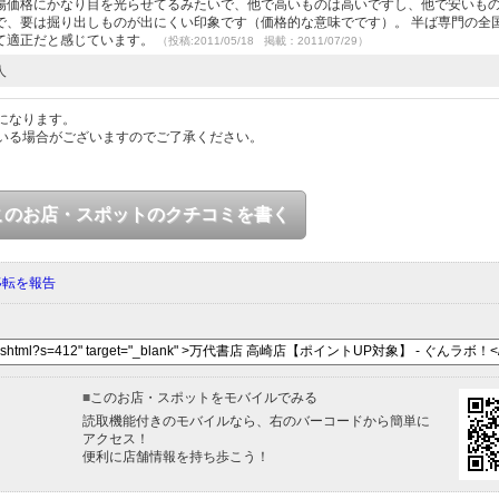
場価格にかなり目を光らせてるみたいで、他で高いものは高いですし、他で安いも
で、要は掘り出しものが出にくい印象です（価格的な意味でです）。 半ば専門の全
て適正だと感じています。
（投稿:2011/05/18 掲載：2011/07/29）
人
になります。
いる場合がございますのでご了承ください。
このお店・スポットのクチコミを書く
移転を報告
■
このお店・スポットをモバイルでみる
読取機能付きのモバイルなら、右のバーコードから簡単に
アクセス！
便利に店舗情報を持ち歩こう！