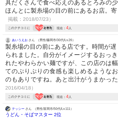
具だくさんで食べ応えのあるとろみの少
ほんとに製糸場の目の前にあるお店。
掲載：2018/07/23）
4
このクチコミに
現在：
人
あいうえお
さん （男性/藤岡市/30代/Lv.26）
製糸場の目の前にある店です。時間が遅
られました。自分がイメージするおっき
れたやわらかい麺ですが、この店のは幅
てのぷりぷりの食感も楽しめるような
のもありですね。あと出汁がうまかっ
2016/04/18）
4
このクチコミに
現在：
人
テッシー
さん （男性/富岡市/50代/Lv.111）
うどん・そばマスター 2位