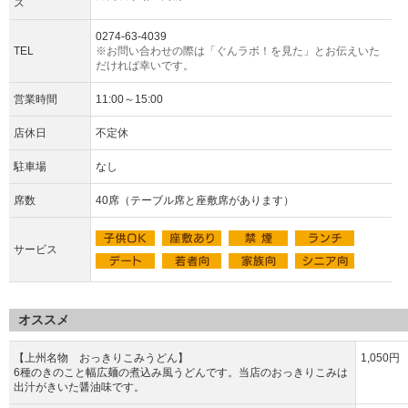
ス
0274-63-4039
TEL
※お問い合わせの際は「ぐんラボ！を見た」とお伝えいた
だければ幸いです。
営業時間
11:00～15:00
店休日
不定休
駐車場
なし
席数
40席（テーブル席と座敷席があります）
サービス
オススメ
【上州名物 おっきりこみうどん】
1,050円
6種のきのこと幅広麺の煮込み風うどんです。当店のおっきりこみは
出汁がきいた醤油味です。