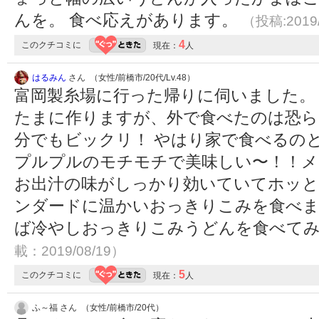
んを。 食べ応えがあります。
（投稿:2019
4
このクチコミに
現在：
人
はるみん
さん （女性/前橋市/20代/Lv.48）
富岡製糸場に行った帰りに伺いました。
たまに作りますが、外で食べたのは恐ら
分でもビックリ！ やはり家で食べるの
プルプルのモチモチで美味しい〜！！メ
お出汁の味がしっかり効いていてホッと
ンダードに温かいおっきりこみを食べま
ば冷やしおっきりこみうどんを食べてみ
載：2019/08/19）
5
このクチコミに
現在：
人
ふ～福 さん （女性/前橋市/20代）