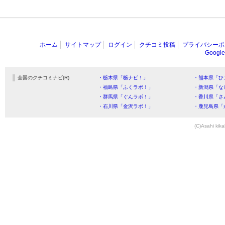
ホーム
サイトマップ
ログイン
クチコミ投稿
プライバシーポ
Goog
全国のクチコミナビ(R)
・栃木県「栃ナビ！」
・熊本県「ひ
・福島県「ふくラボ！」
・新潟県「な
・群馬県「ぐんラボ！」
・香川県「さ
・石川県「金沢ラボ！」
・鹿児島県「
(C)Asahi kika