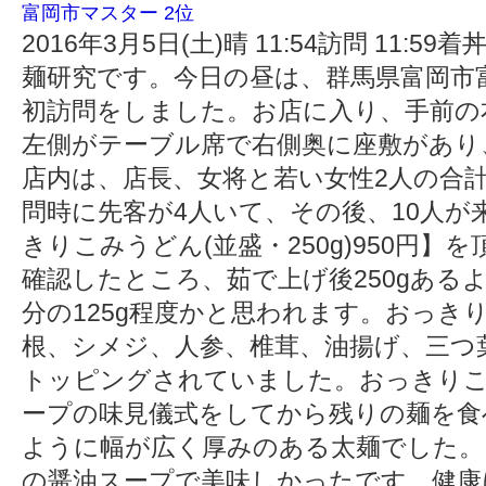
富岡市マスター 2位
2016年3月5日(土)晴 11:54訪問 11:59
麺研究です。今日の昼は、群馬県富岡市
初訪問をしました。お店に入り、手前の
左側がテーブル席で右側奥に座敷があり
店内は、店長、女将と若い女性2人の合
問時に先客が4人いて、その後、10人が
きりこみうどん(並盛・250g)950円
確認したところ、茹で上げ後250gある
分の125g程度かと思われます。おっき
根、シメジ、人参、椎茸、油揚げ、三つ
トッピングされていました。おっきり
ープの味見儀式をしてから残りの麺を食
ように幅が広く厚みのある太麺でした。
の醤油スープで美味しかったです。健康