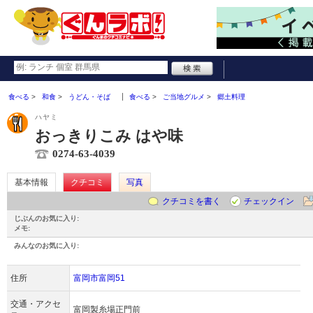
食べる
和食
うどん・そば
食べる
ご当地グルメ
郷土料理
ハヤミ
おっきりこみ はや味
0274-63-4039
基本情報
クチコミ
写真
クチコミを書く
チェックイン
じぶんのお気に入り:
メモ:
みんなのお気に入り:
住所
富岡市富岡51
交通・アクセ
富岡製糸場正門前