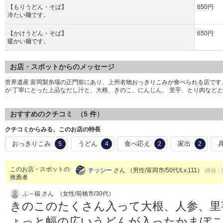
【もりうどん・そば】
650円
冷たい麺です。
【かけうどん・そば】
650円
暖かい麺です。
お店・スポットからのメッセージ
世界遺産 富岡製糸場の正門前にあり、上州名物おっきりこみが食べられる店で
が 丁寧にとった上品なだし汁と、大根、きのこ、にんじん、 里芋、とり肉など
おすすめのクチコミ （
5
件）
クチコミからみる、このお店の特長
おっきりこみ
うどん
食べ応え
家出
5
4
2
2
このお店・スポットの
テッシー
さん （男性/富岡市/50代/Lv.111）
(投稿：2
推薦者
ふ～福 さん （女性/前橋市/30代）
きのこのたくさん入って大根、人参、里
ょっと幅の広いうどんが入ったかまぼ