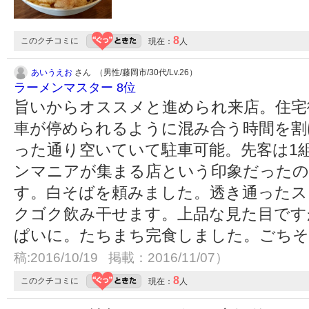
8
このクチコミに
現在：
人
あいうえお
さん （男性/藤岡市/30代/Lv.26）
ラーメンマスター 8位
旨いからオススメと進められ来店。住宅
車が停められるように混み合う時間を割
った通り空いていて駐車可能。先客は1
ンマニアが集まる店という印象だったの
す。白そばを頼みました。透き通ったス
クゴク飲み干せます。上品な見た目です
ぱいに。たちまち完食しました。ごち
稿:2016/10/19 掲載：2016/11/07）
8
このクチコミに
現在：
人