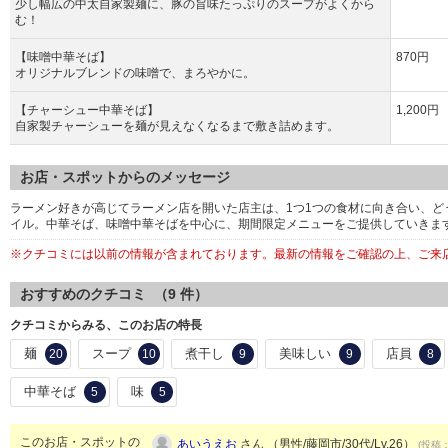
少し幅広の中太自家製麺に、豚の旨味たっぷりのスープがよくから
む！
【味噌中華そば】
870円
オリジナルブレンドの味噌で、まろやかに。
【チャーシュー中華そば】
1,200円
自家製チャーシューを麺が見えなくなるまで敷き詰めます。
お店・スポットからのメッセージ
ラーメン好きが高じてラーメン店を開いた店主は、1つ1つの食材に向き合い、
イル。中華そば、味噌中華そばを中心に、期間限定メニューをご提供していきま
※クチコミには以前の情報が含まれております。最新の情報をご確認の上、ご来
おすすめのクチコミ （
9
件）
クチコミからみる、このお店の特長
麺
スープ
煮干し
美味しい
店員
20
10
9
9
8
中華そば
味
5
5
このお店・スポットの
あいうえお
さん （男性/藤岡市/30代/Lv.26）
(投稿：