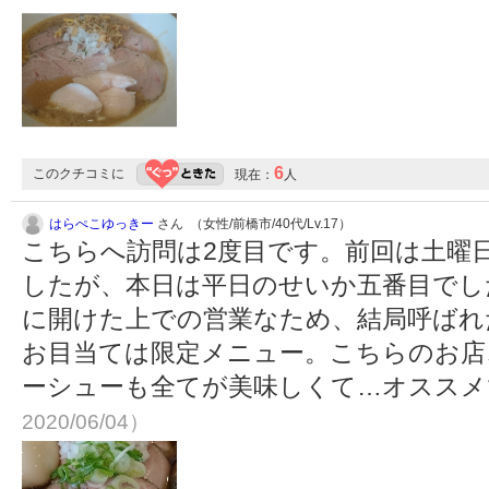
6
このクチコミに
現在：
人
はらぺこゆっきー
さん （女性/前橋市/40代/Lv.17）
こちらへ訪問は2度目です。前回は土曜
したが、本日は平日のせいか五番目でした
に開けた上での営業なため、結局呼ばれ
お目当ては限定メニュー。こちらのお店
ーシューも全てが美味しくて…オスス
2020/06/04）