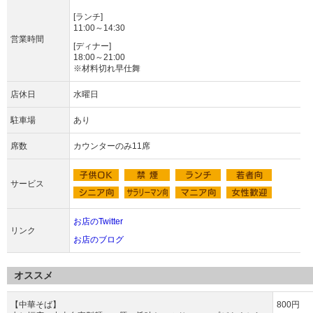
[ランチ]
11:00～14:30
営業時間
[ディナー]
18:00～21:00
※材料切れ早仕舞
店休日
水曜日
駐車場
あり
席数
カウンターのみ11席
サービス
お店のTwitter
リンク
お店のブログ
オススメ
【中華そば】
800円