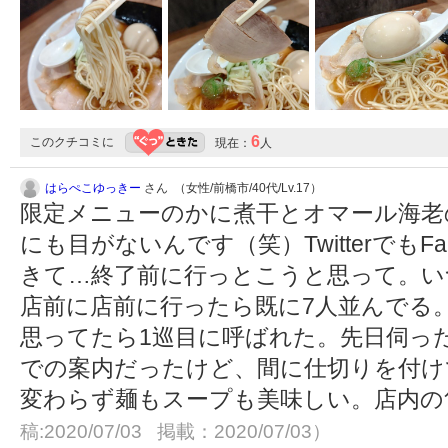
6
このクチコミに
現在：
人
はらぺこゆっきー
さん （女性/前橋市/40代/Lv.17）
限定メニューのかに煮干とオマール海老
にも目がないんです（笑）TwitterでもF
きて…終了前に行っとこうと思って。い
店前に店前に行ったら既に7人並んでる
思ってたら1巡目に呼ばれた。先日伺っ
での案内だったけど、間に仕切りを付け
変わらず麺もスープも美味しい。店内の
稿:2020/07/03 掲載：2020/07/03）