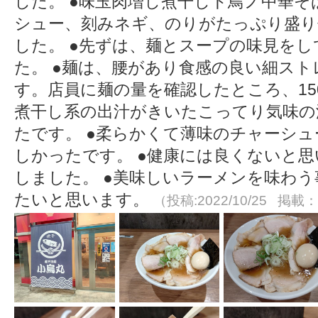
した。 ●味玉肉増し煮干しト鳥ノ中華
シュー、刻みネギ、のりがたっぷり盛り
した。 ●先ずは、麺とスープの味見を
た。 ●麺は、腰があり食感の良い細ス
す。店員に麺の量を確認したところ、15
煮干し系の出汁がきいたこってり気味の
たです。 ●柔らかくて薄味のチャーシ
しかったです。 ●健康には良くないと
しました。 ●美味しいラーメンを味わ
たいと思います。
（投稿:2022/10/25 掲載：2