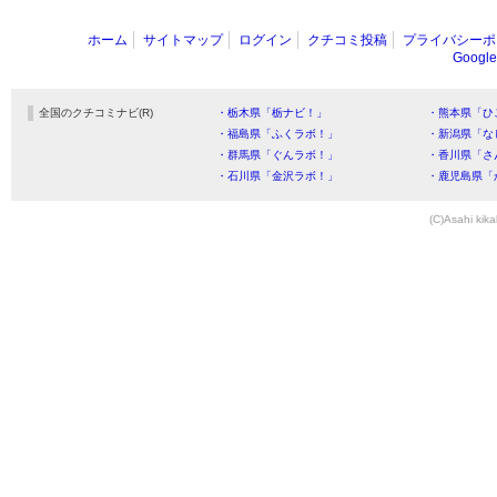
ホーム
サイトマップ
ログイン
クチコミ投稿
プライバシーポ
Goog
全国のクチコミナビ(R)
・栃木県「栃ナビ！」
・熊本県「ひ
・福島県「ふくラボ！」
・新潟県「な
・群馬県「ぐんラボ！」
・香川県「さ
・石川県「金沢ラボ！」
・鹿児島県「
(C)Asahi kika