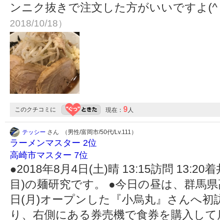
ンニク抜きで注文した方がいいですよ(^ 
2018/10/18）
9
このクチコミに
現在：
人
テッシー
さん （男性/富岡市/50代/Lv.111）
ラーメンマスター 2位
高崎市マスター 7位
●2018年8月4日(土)晴 13:15訪問 13:20
目)の麺研究です。 ●今日の昼は、群馬県高
日(月)オープンした『小烏丸』さんへ初
り、右側にある券売機で食券を購入して