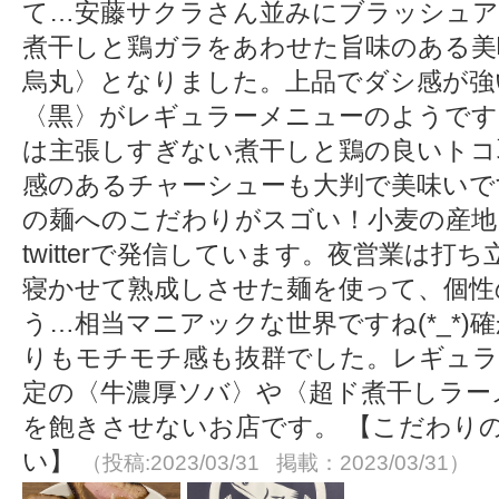
て…安藤サクラさん並みにブラッシュア
煮干しと鶏ガラをあわせた旨味のある美
烏丸〉となりました。上品でダシ感が強
〈黒〉がレギュラーメニューのようです
は主張しすぎない煮干しと鶏の良いトコ
感のあるチャーシューも大判で美味いで
の麺へのこだわりがスゴい！小麦の産地
twitterで発信しています。夜営業は
寝かせて熟成しさせた麺を使って、個性
う…相当マニアックな世界ですね(*_*
りもモチモチ感も抜群でした。レギュラ
定の〈牛濃厚ソバ〉や〈超ド煮干しラー
を飽きさせないお店です。 【こだわり
い】
（投稿:2023/03/31 掲載：2023/03/31）