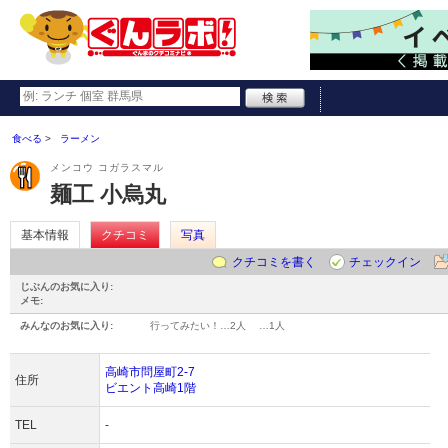
食べる
ラーメン
メンコウ コガラスマル
麺工 小烏丸
基本情報
クチコミ
写真
クチコミを書く
チェックイン
じぶんのお気に入り:
メモ:
みんなのお気に入り:
行ってみたい！…
2人
…
1人
高崎市問屋町2-7
住所
ビエント高崎1階
TEL
-