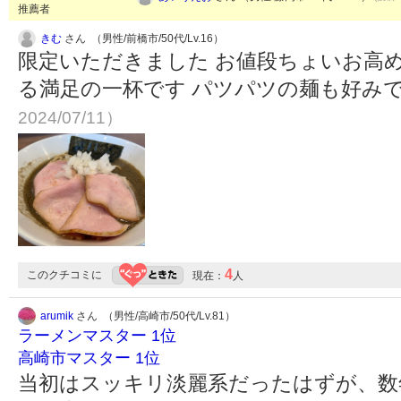
推薦者
きむ
さん （男性/前橋市/50代/Lv.16）
限定いただきました お値段ちょいお高
る満足の一杯です パツパツの麺も好み
2024/07/11）
4
このクチコミに
現在：
人
arumik
さん （男性/高崎市/50代/Lv.81）
ラーメンマスター 1位
高崎市マスター 1位
当初はスッキリ淡麗系だったはずが、数