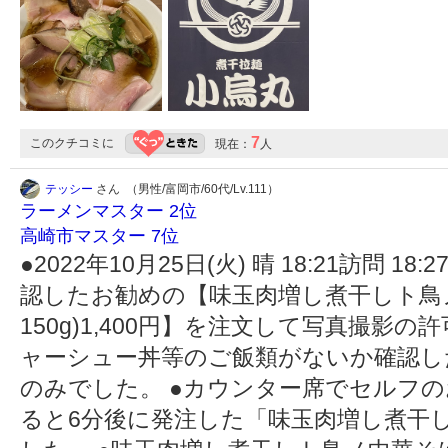
7
このクチコミに
現在：
人
テッシー
さん （男性/富岡市/60代/Lv.111）
ラーメンマスター 2位
高崎市マスター 7位
●2022年10月25日(火) 晴 18:21訪問 
認したお勧めの【味玉肉増し煮干しト鳥
150g)1,400円】を注文して写真撮影
ャーシュー丼等のご飯類がないか確認し
のみでした。 ●カウンター席でセルフ
ると6分後に発注した「味玉肉増し煮干