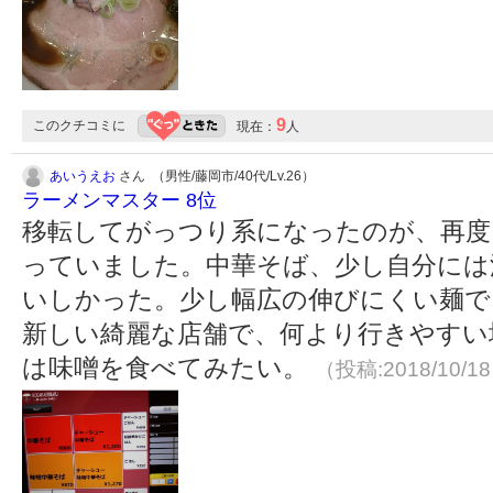
9
このクチコミに
現在：
人
あいうえお
さん （男性/藤岡市/40代/Lv.26）
ラーメンマスター 8位
移転してがっつり系になったのが、再度
っていました。中華そば、少し自分には
いしかった。少し幅広の伸びにくい麺で
新しい綺麗な店舗で、何より行きやすい
は味噌を食べてみたい。
（投稿:2018/10/1