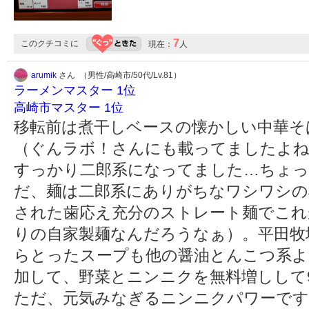
7
このクチコミに
現在：
人
arumik
さん （男性/高崎市/50代/Lv.81）
ラーメンマスター 1位
高崎市マスター 1位
移転前は煮干しベースの懐かしい中華そ
（ぐんラボ！さんにも載ってましたよね
すっかり二郎系になってました…ちょっ
だ、麺は二郎系にありがちなワシワシの
された歯応え充分のストレート麺でこれ
りの自家製麺なんだろうなぁ）。平田牧
らとったスープも他の醤油とんこつ系よ
加して、野菜とニンニクを無料増しして
ただ、元気みなぎるニンニクパワーです