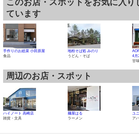
このお店・スポットをお気に入り
ています
手作りのお総菜 小田原屋
地粉そば処 みのり
AO
食品
うどん・そば
4月
甘
周辺のお店・スポット
ハイノート 高崎店
麺屋はる
ユ
雑貨・文具
ラーメン
ア