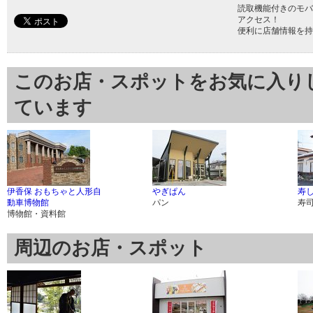
読取機能付きのモバ
アクセス！
便利に店舗情報を持
このお店・スポットをお気に入り
ています
伊香保 おもちゃと人形自
やぎぱん
寿
動車博物館
パン
寿
博物館・資料館
周辺のお店・スポット