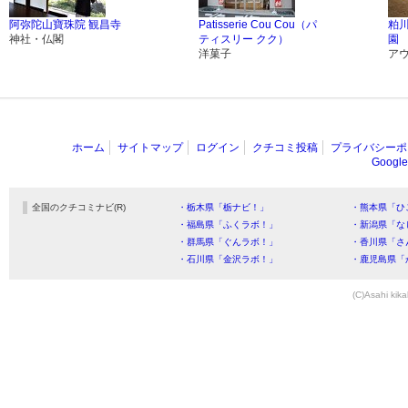
阿弥陀山寶珠院 観昌寺
Patisserie Cou Cou（パ
粕
神社・仏閣
ティスリー クク）
園
洋菓子
ア
ホーム
サイトマップ
ログイン
クチコミ投稿
プライバシーポ
Goog
全国のクチコミナビ(R)
・栃木県「栃ナビ！」
・熊本県「ひ
・福島県「ふくラボ！」
・新潟県「な
・群馬県「ぐんラボ！」
・香川県「さ
・石川県「金沢ラボ！」
・鹿児島県「
(C)Asahi kika