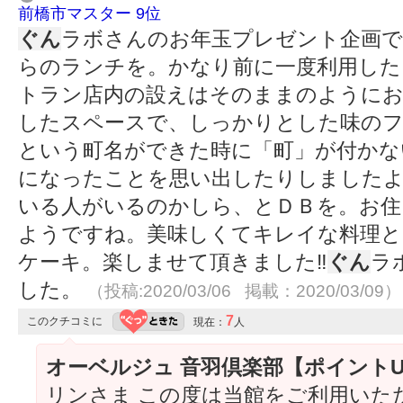
前橋市マスター 9位
ぐん
ラボさんのお年玉プレゼント企画で
らのランチを。かなり前に一度利用した
トラン店内の設えはそのままのように
したスペースで、しっかりとした味のフ
という町名ができた時に「町」が付かな
になったことを思い出したりしましたよ
いる人がいるのかしら、とＤＢを。お住
ようですね。美味しくてキレイな料理と
ケーキ。楽しませて頂きました‼
ぐん
ラ
した。
（投稿:2020/03/06 掲載：2020/03/09）
7
このクチコミに
現在：
人
オーベルジュ 音羽倶楽部【ポイント
リンさま この度は当館をご利用いた