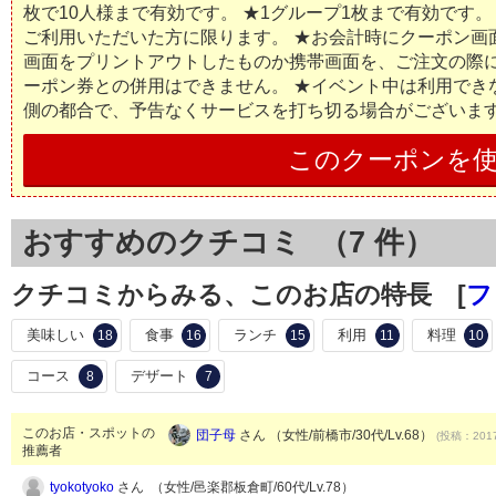
枚で10人様まで有効です。 ★1グループ1枚まで有効です。 
ご利用いただいた方に限ります。 ★お会計時にクーポン画
画面をプリントアウトしたものか携帯画面を、ご注文の際に
ーポン券との併用はできません。 ★イベント中は利用でき
側の都合で、予告なくサービスを打ち切る場合がございま
このクーポンを
おすすめのクチコミ （
7
件）
クチコミからみる、このお店の特長 [
フ
美味しい
食事
ランチ
利用
料理
18
16
15
11
10
コース
デザート
8
7
このお店・スポットの
団子母
さん （女性/前橋市/30代/Lv.68）
(投稿：2017
推薦者
tyokotyoko
さん （女性/邑楽郡板倉町/60代/Lv.78）