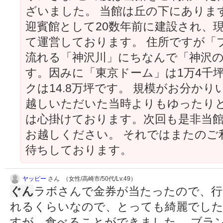
ざいました。 当館は丘の下にありま
迎賓館として20数年前に建設され、
て運営しております。 住所ですが「
流れる「神沢川」にちなんで「神沢
す。因みに「東京ドーム」は1万4千
クは14.8万坪です。 規模がお分か
越しいただいた当時よりもゆったり
は心掛けております。次回も是非当
お越しください。 それではまたのご
待ちしております。
ヤッピー
さん （女性/高崎市/50代/Lv.49）
ぐん
ラボさんで金券が当たったので、行
れるくらいなので、とっても綺麗でした
すが、食べることができました。 ブラ