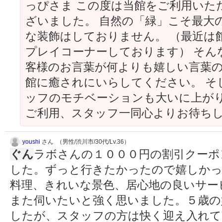
っぴさま この度は当館をご利用いた
ざいました。 自然の「緑」こそ最大
な装飾はしておりません。 （最近は
プレイコーナーしております） そん
客様のお言葉が何よりも嬉しい言葉の
館に癒されにいらしてください。 そ
ッフのモチベーションも大いに上がり
ご利用、スタッフ一同心よりお待ち
youshi
さん （男性/渋川市/30代/Lv.36）
ぐん
ラボさんの１０００円の割引クーポ
した。ずっと行きたかったので嬉しかっ
料理、きれいな景色、居心地の良いサー
また伺いたいと強く思いました。５歳の
したが、スタッフの方は快く迎え入れて