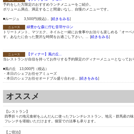
予約をした方限定のおすすめランチメニューをご紹介。
ボリューム満点、満足すること間違いなし、自慢のメニューです。
■ルージュ 3,500円(税込)... [
続きをみる
]
緑豊かな森に佇む音羽サロン
ニュース
トリートメント、マツエク、ネイルと一緒にお食事やお泊りも楽しめる「オーベ
す。あなたに合った贅沢な時間をお過ごし下さい。... [
続きをみる
]
【ディナー】風の丘...
ニュース
当レストランが自信を持ってお作りする予約限定のディナーメニューとなってお
■風の丘 13,000円（税込）
・本日のシェフお任せアミューズ
・本日のシェフお任せオードブル盛り合わせ... [
続きをみる
]
オススメ
【レストラン】
四季折々の地元食材をふんだんに使ったフレンチレストラン。地元・群馬産の味
フレンチを堪能いただけます。個室での法事も承ります。
【ご宿泊】