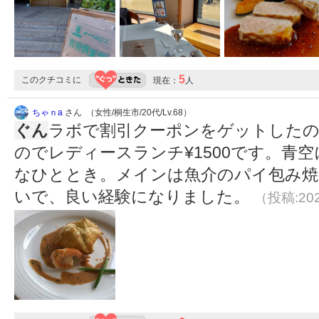
5
このクチコミに
現在：
人
ちゃｎa
さん （女性/桐生市/20代/Lv.68）
ぐん
ラボで割引クーポンをゲットしたの
のでレディースランチ¥1500です。青
なひととき。メインは魚介のパイ包み焼
いで、良い経験になりました。
（投稿:202