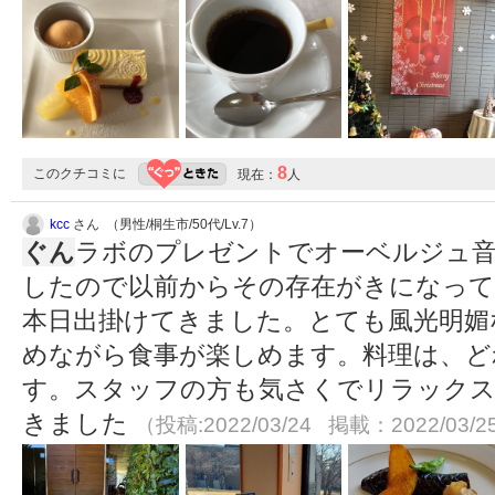
8
このクチコミに
現在：
人
kcc
さん （男性/桐生市/50代/Lv.7）
ぐん
ラボのプレゼントでオーベルジュ音
したので以前からその存在がきになっ
本日出掛けてきました。とても風光明媚
めながら食事が楽しめます。料理は、ど
す。スタッフの方も気さくでリラック
きました
（投稿:2022/03/24 掲載：2022/03/2