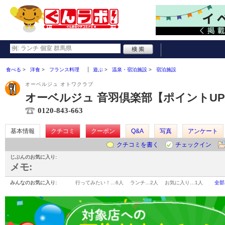
食べる
洋食
フランス料理
遊ぶ
温泉・宿泊施設
宿泊施設
オーベルジュ オトワクラブ
オーベルジュ 音羽倶楽部【ポイントU
0120-843-663
基本情報
クチコミ
クーポン
Q&A
写真
アンケート
クチコミを書く
チェックイン
じぶんのお気に入り:
メモ:
みんなのお気に入り:
行ってみたい！…
6人
ランチ…
2人
お気に入り…
1人
全部