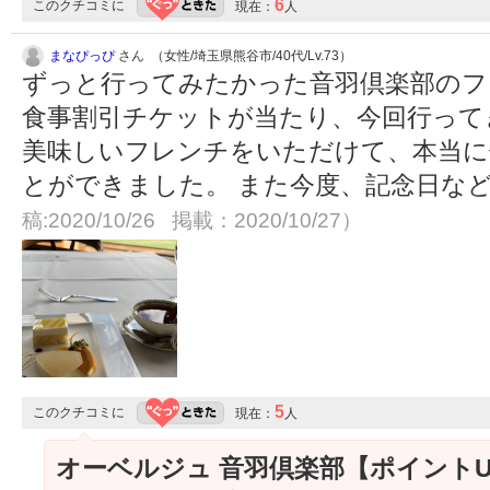
6
このクチコミに
現在：
人
まなぴっぴ
さん （女性/埼玉県熊谷市/40代/Lv.73）
ずっと行ってみたかった音羽倶楽部のフ
食事割引チケットが当たり、今回行って
美味しいフレンチをいただけて、本当に
とができました。 また今度、記念日な
稿:2020/10/26 掲載：2020/10/27）
5
このクチコミに
現在：
人
オーベルジュ 音羽倶楽部【ポイント