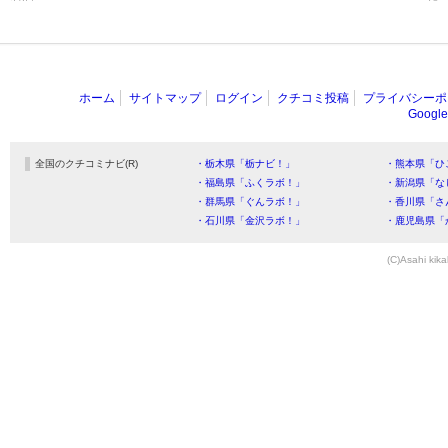
ホーム
サイトマップ
ログイン
クチコミ投稿
プライバシーポ
Goog
全国のクチコミナビ(R)
・栃木県「栃ナビ！」
・熊本県「ひ
・福島県「ふくラボ！」
・新潟県「な
・群馬県「ぐんラボ！」
・香川県「さ
・石川県「金沢ラボ！」
・鹿児島県「
(C)Asahi kika