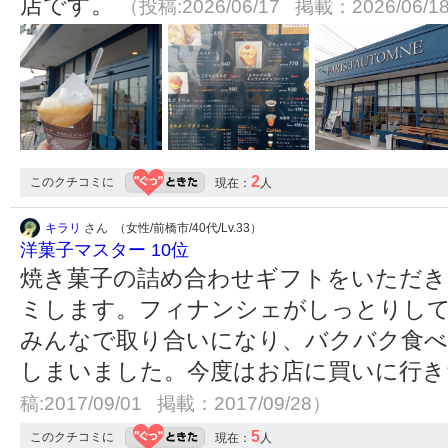
店です。
（投稿:2026/06/17 掲載：2026/06/1
2
このクチコミに
現在：
人
キラリ
さん （女性/前橋市/40代/Lv.33）
洋菓子マスター 10位
焼き菓子の詰め合わせギフトをいただ
ミします。フィナンシェがしっとりし
みんなで取り合いになり、バクバク食
しまいました。今度はお店に買いに行
稿:2017/09/01 掲載：2017/09/28）
5
このクチコミに
現在：
人