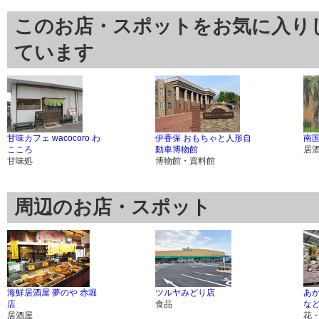
このお店・スポットをお気に入り
ています
甘味カフェ wacocoro わ
伊香保 おもちゃと人形自
南
こころ
動車博物館
居
甘味処
博物館・資料館
周辺のお店・スポット
海鮮居酒屋 夢のや 赤堀
ツルヤみどり店
あ
店
食品
な
居酒屋
花