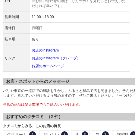
TEL
※お問い合わせの際は「ぐんラボ！を見た」とお伝えいた
だければ幸いです。
営業時間
11:00～18:00
店休日
月曜日
駐車場
あり
お店のinstagram
リンク
お店のinstagram（クレープ）
お店のホームページ
お店・スポットからのメッセージ
パリや東京の一流店での経験を生かし、ふるさと群馬で店を開きました。学んだ
します。喜んでいただけるよう努めますので、ぜひご来店ください。「一つひと
当店の商品は楽天市場でもご購入いただけます。
おすすめのクチコミ （
2
件）
クチコミからみる、このお店の特長
生クリーム
おいしい
店
気
自家製
4
3
3
2
2