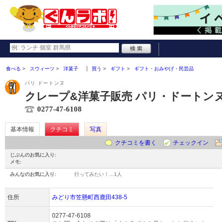
食べる
スウィーツ
洋菓子
買う
ギフト
ギフト・おみやげ・民芸品
パリ ドートンヌ
クレープ&洋菓子販売 パリ・ドートン
0277-47-6108
基本情報
クチコミ
写真
クチコミを書く
チェックイン
じぶんのお気に入り:
メモ:
みんなのお気に入り:
行ってみたい！…
1人
住所
みどり市笠懸町西鹿田438-5
0277-47-6108