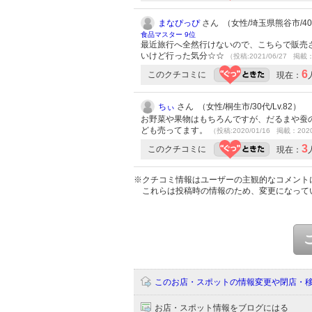
まなぴっぴ
さん （女性/埼玉県熊谷市/40代
食品マスター 9位
最近旅行へ全然行けないので、こちらで販売
いけど行った気分☆☆
（投稿:2021/06/27 掲載：
6
このクチコミに
現在：
ちぃ
さん （女性/桐生市/30代/Lv.82）
お野菜や果物はもちろんですが、だるまや蚕
ども売ってます。
（投稿:2020/01/16 掲載：2020
3
このクチコミに
現在：
※クチコミ情報はユーザーの主観的なコメント
これらは投稿時の情報のため、変更になって
このお店・スポットの情報変更や閉店・
お店・スポット情報をブログにはる