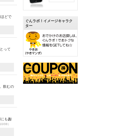
円ほどで
ぐんラボ！イメージキャラク
ター
とって
。飲むの
用にも
お
10/08）