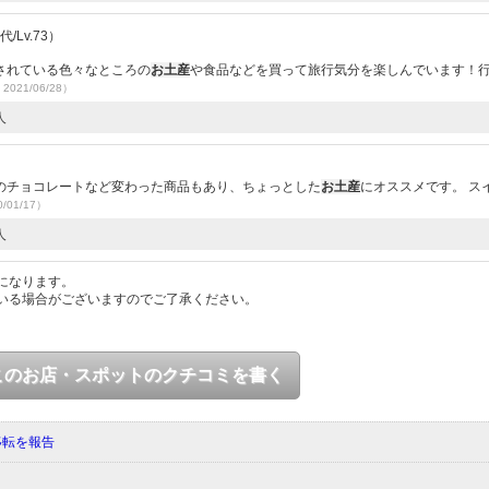
/Lv.73）
されている色々なところの
お土産
や食品などを買って旅行気分を楽しんでいます！
2021/06/28）
人
のチョコレートなど変わった商品もあり、ちょっとした
お土産
にオススメです。 ス
/01/17）
人
になります。
いる場合がございますのでご了承ください。
このお店・スポットのクチコミを書く
移転を報告