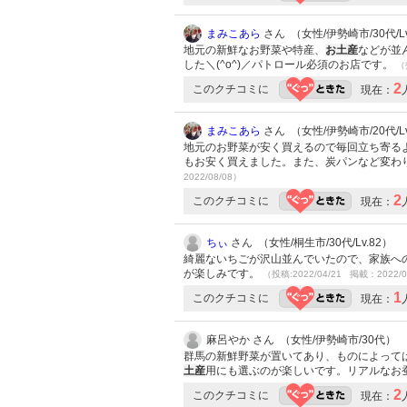
まみこあら
さん （女性/伊勢崎市/30代/Lv
地元の新鮮なお野菜や特産、
お土産
などが並
した＼(^o^)／パトロール必須のお店です。
（
2
このクチコミに
現在：
まみこあら
さん （女性/伊勢崎市/20代/Lv
地元のお野菜が安く買えるので毎回立ち寄る
もお安く買えました。また、炭パンなど変わ
2022/08/08）
2
このクチコミに
現在：
ちぃ
さん （女性/桐生市/30代/Lv.82）
綺麗ないちごが沢山並んでいたので、家族へ
が楽しみです。
（投稿:2022/04/21 掲載：2022/0
1
このクチコミに
現在：
麻呂やか さん （女性/伊勢崎市/30代）
群馬の新鮮野菜が置いてあり、ものによって
土産
用にも選ぶのが楽しいです。リアルなお
2
このクチコミに
現在：