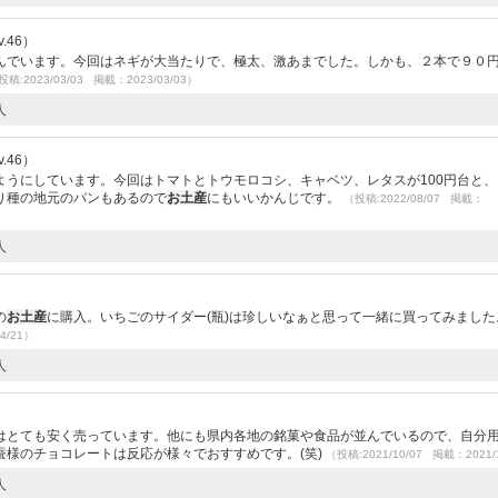
.46）
んでいます。今回はネギが大当たりで、極太、激あまでした。しかも、２本で９０
投稿:2023/03/03 掲載：2023/03/03）
人
.46）
ようにしています。今回はトマトとトウモロコシ、キャベツ、レタスが100円台と、
り種の地元のパンもあるので
お土産
にもいいかんじです。
（投稿:2022/08/07 掲載：
人
の
お土産
に購入。いちごのサイダー(瓶)は珍しいなぁと思って一緒に買ってみました
4/21）
人
はとても安く売っています。他にも県内各地の銘菓や食品が並んでいるので、自分
蚕様のチョコレートは反応が様々でおすすめです。(笑)
（投稿:2021/10/07 掲載：2021/
人