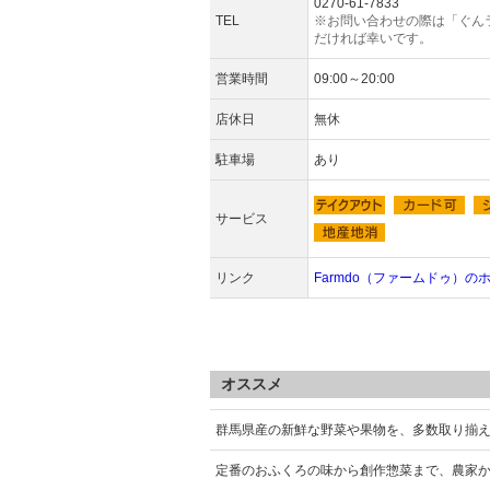
0270-61-7833
TEL
※お問い合わせの際は「ぐん
だければ幸いです。
営業時間
09:00～20:00
店休日
無休
駐車場
あり
サービス
リンク
Farmdo（ファームドゥ）の
オススメ
群馬県産の新鮮な野菜や果物を、多数取り揃
定番のおふくろの味から創作惣菜まで、農家