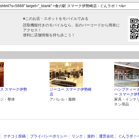
■
このお店・スポットをモバイルでみる
読取機能付きのモバイルなら、右のバーコードから簡単に
アクセス！
便利に店舗情報を持ち歩こう！
ス スマーク伊勢
ジーユー スマーク伊勢崎
ハンプティー
店
ー スマーク伊
ジ・整体
アパレル・服飾
家具・インテ
チン用品
クチコミ投稿
プライバシーポリシー
リンク
規約
運営会社
ぐんラボ！