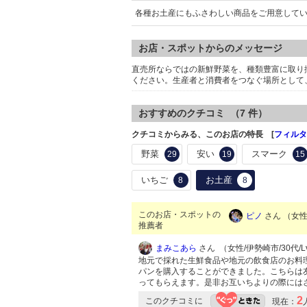
各種お土産にもふさわしい商品をご用意して
お店・スポットからのメッセージ
直売所ならではの新鮮野菜を、種類豊富に取り
ください。生産者と消費者をつなぐ場所として
おすすめのクチコミ （
7
件）
クチコミからみる、このお店の特長 [
フィルタ
野菜
安い
スマーク
29
19
15
いちご
お土産
8
8
このお店・スポットの
ピノ
さん （女性/
推薦者
まみこあら
さん （女性/伊勢崎市/30代/Lv
地元で採れた生鮮食品や地元の飲食店のお料
パンを購入することができました。こちらは
ってもらえます。是非お互いちよりの際には
2
このクチコミに
現在：