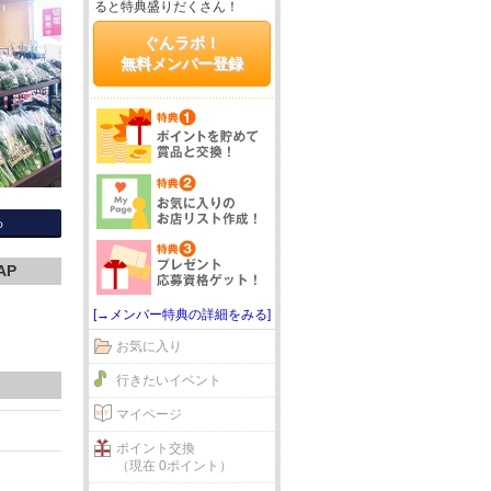
ると特典盛りだくさん！
ぐんラボ！
無料メンバー登録
る
AP
[→メンバー特典の詳細をみる]
お気に入り
行きたいイベント
マイページ
ポイント交換
（現在 0ポイント）