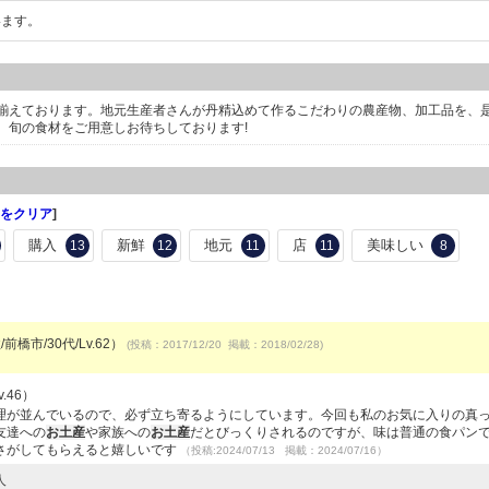
います。
揃えております。地元生産者さんが丹精込めて作るこだわりの農産物、加工品を、
、旬の食材をご用意しお待ちしております!
をクリア
]
購入
新鮮
地元
店
美味しい
13
12
11
11
8
前橋市/30代/Lv.62）
(投稿：2017/12/20 掲載：2018/02/28)
.46）
理が並んでいるので、必ず立ち寄るようにしています。今回も私のお気に入りの真
友達への
お土産
や家族への
お土産
だとびっくりされるのですが、味は普通の食パン
さがしてもらえると嬉しいです
（投稿:2024/07/13 掲載：2024/07/16）
人