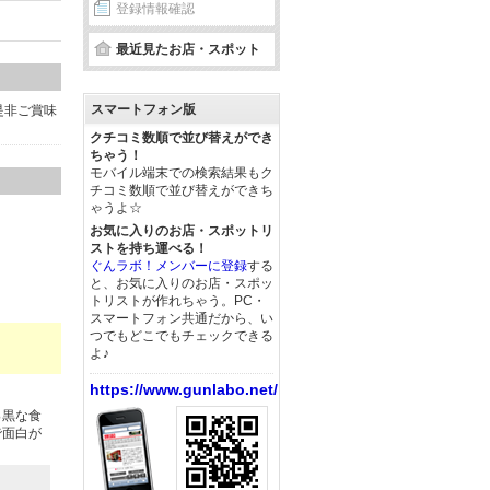
登録情報確認
最近見たお店・スポット
スマートフォン版
是非ご賞味
クチコミ数順で並び替えができ
ちゃう！
モバイル端末での検索結果もク
チコミ数順で並び替えができち
ゃうよ☆
お気に入りのお店・スポットリ
ストを持ち運べる！
ぐんラボ！メンバーに登録
する
と、お気に入りのお店・スポッ
トリストが作れちゃう。PC・
スマートフォン共通だから、い
つでもどこでもチェックできる
よ♪
https://www.gunlabo.net/
っ黒な食
で面白が