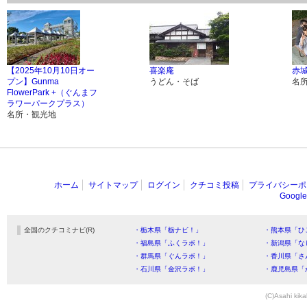
【2025年10月10日オー
喜楽庵
赤
プン】Gunma
うどん・そば
名
FlowerPark +（ぐんまフ
ラワーパークプラス）
名所・観光地
ホーム
サイトマップ
ログイン
クチコミ投稿
プライバシーポ
Goog
全国のクチコミナビ(R)
・栃木県「栃ナビ！」
・熊本県「ひ
・福島県「ふくラボ！」
・新潟県「な
・群馬県「ぐんラボ！」
・香川県「さ
・石川県「金沢ラボ！」
・鹿児島県「
(C)Asahi kika