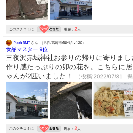
2
このクチコミに
現在：
人
Pooh 5MT
さん （男性/高崎市/50代/Lv.130）
食品マスター 9位
三夜沢赤城神社お参りの帰りに寄りまし
作り感たっぷりの卯の花を。こちらに居
ゃんが2匹いました！
（投稿:2022/07/31 掲
2
このクチコミに
現在：
人