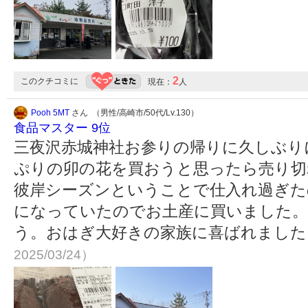
2
このクチコミに
現在：
人
Pooh 5MT
さん （男性/高崎市/50代/Lv.130）
食品マスター 9位
三夜沢赤城神社お参りの帰りに久しぶり
ぷりの卯の花を買おうと思ったら売り切
彼岸シーズンということで仕入れ過ぎた
になっていたのでお土産に買いました。
う。おはぎ大好きの家族に喜ばれまし
2025/03/24）