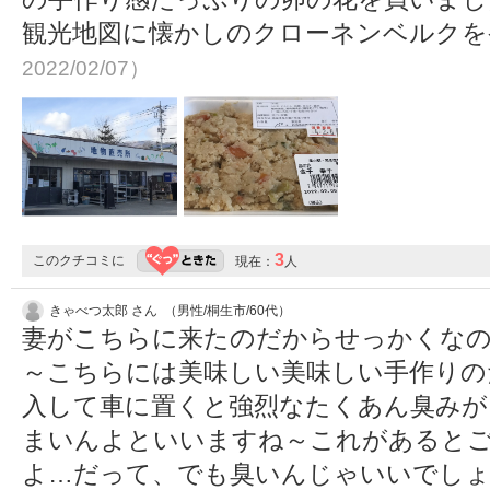
観光地図に懐かしのクローネンベルク
2022/02/07）
3
このクチコミに
現在：
人
きゃべつ太郎 さん （男性/桐生市/60代）
妻がこちらに来たのだからせっかくな
～こちらには美味しい美味しい手作りの
入して車に置くと強烈なたくあん臭みが
まいんよといいますね～これがあると
よ…だって、でも臭いんじゃいいでしょ