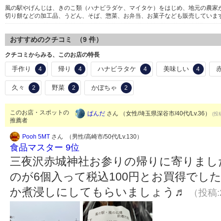
風の駅やげんじは、きのこ類（ハナビラダケ、マイタケ）をはじめ、地元の農家
切り餅などの加工品、うどん、そば、惣菜、お弁当、お菓子なども販売していま
おすすめのクチコミ （
9
件）
クチコミからみる、このお店の特長
手作り
帰り
ハナビラタケ
美味しい
4
4
4
4
久々
野菜
かぼちゃ
2
2
2
このお店・スポットの
ぱんだ
さん （女性/埼玉県深谷市/40代/Lv.36）
(投
推薦者
Pooh 5MT
さん （男性/高崎市/50代/Lv.130）
食品マスター 9位
三夜沢赤城神社お参りの帰りに寄りまし
のが6個入って税込100円とお買得でし
か煮浸しにしてもらいましょう♬
（投稿:2