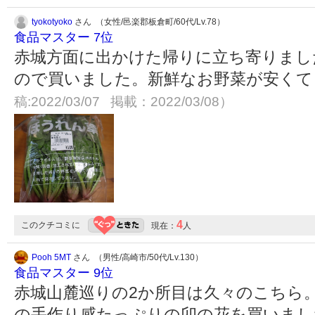
tyokotyoko
さん （女性/邑楽郡板倉町/60代/Lv.78）
食品マスター 7位
赤城方面に出かけた帰りに立ち寄りまし
ので買いました。新鮮なお野菜が安く
稿:2022/03/07 掲載：2022/03/08）
4
このクチコミに
現在：
人
Pooh 5MT
さん （男性/高崎市/50代/Lv.130）
食品マスター 9位
赤城山麓巡りの2か所目は久々のこちら
の手作り感たっぷりの卯の花を買いまし