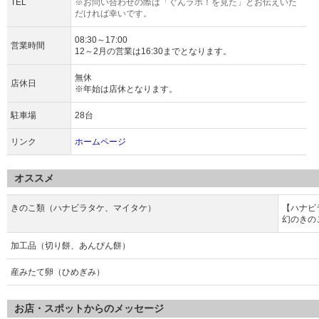
TEL
※お問い合わせの際は「ぐんラボ！を見た」とお伝えいた
だければ幸いです。
08:30～17:00
営業時間
12～2月の営業は16:30までとなります。
無休
店休日
※年始は店休となります。
駐車場
28台
リンク
ホームページ
オススメ
きのこ類（ハナビラタケ、マイタケ）
【ハナビ
幻のきの
加工品（切り餅、あんぴん餅）
産みたて卵（ひめぎみ）
お店・スポットからのメッセージ