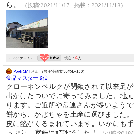
ら。
（投稿:2021/11/17 掲載：2021/11/18）
4
このクチコミに
現在：
人
Pooh 5MT
さん （男性/高崎市/50代/Lv.130）
食品マスター 9位
クローネンベルクが閉鎖されて以来足が
出かけたついでに寄ってみました。地元
ります。ご近所や常連さんが多いようで
餅から、かぼちゃを土産に選びました。
皮に餡がくるまれています。いかにも手
っぷり。家族に好評でした！
（投稿:2018/