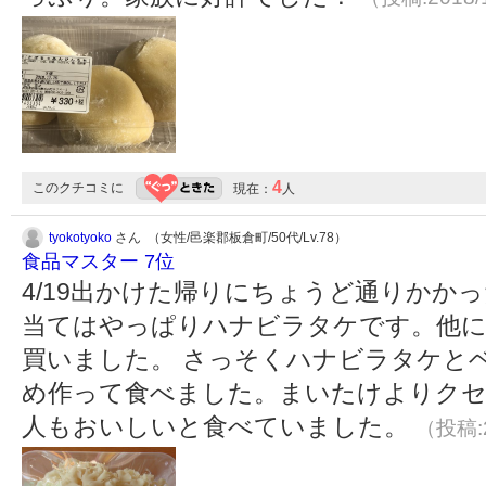
4
このクチコミに
現在：
人
tyokotyoko
さん （女性/邑楽郡板倉町/50代/Lv.78）
食品マスター 7位
4/19出かけた帰りにちょうど通りかか
当てはやっぱりハナビラタケです。他
買いました。 さっそくハナビラタケと
め作って食べました。まいたけよりクセ
人もおいしいと食べていました。
（投稿:2