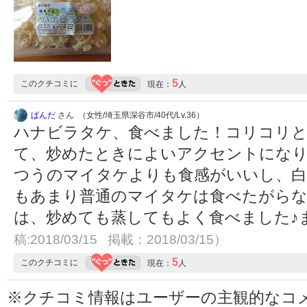
5
このクチコミに
現在：
人
ぱんだ
さん （女性/埼玉県深谷市/40代/Lv.36）
ハナビラタケ、食べました！コリコリ
て、炒めたときによいアクセントにな
つうのマイタケよりも食感がいいし、白
もあまり普通のマイタケは食べたがら
は、炒めても蒸してもよく食べました♪
稿:2018/03/15 掲載：2018/03/15）
5
このクチコミに
現在：
人
※クチコミ情報はユーザーの主観的なコ