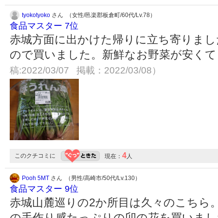
tyokotyoko
さん （女性/邑楽郡板倉町/60代/Lv.78）
食品マスター 7位
赤城方面に出かけた帰りに立ち寄りまし
ので買いました。新鮮なお野菜が安く
稿:2022/03/07 掲載：2022/03/08）
4
このクチコミに
現在：
人
Pooh 5MT
さん （男性/高崎市/50代/Lv.130）
食品マスター 9位
赤城山麓巡りの2か所目は久々のこちら
の手作り感たっぷりの卯の花を買いまし