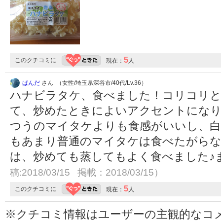
5
このクチコミに
現在：
人
ぱんだ
さん （女性/埼玉県深谷市/40代/Lv.36）
ハナビラタケ、食べました！コリコリ
て、炒めたときによいアクセントにな
つうのマイタケよりも食感がいいし、白
もあまり普通のマイタケは食べたがら
は、炒めても蒸してもよく食べました♪
稿:2018/03/15 掲載：2018/03/15）
5
このクチコミに
現在：
人
※クチコミ情報はユーザーの主観的なコ