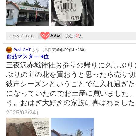
2
このクチコミに
現在：
人
Pooh 5MT
さん （男性/高崎市/50代/Lv.130）
食品マスター 9位
三夜沢赤城神社お参りの帰りに久しぶり
ぷりの卯の花を買おうと思ったら売り切
彼岸シーズンということで仕入れ過ぎた
になっていたのでお土産に買いました。
う。おはぎ大好きの家族に喜ばれまし
2025/03/24）