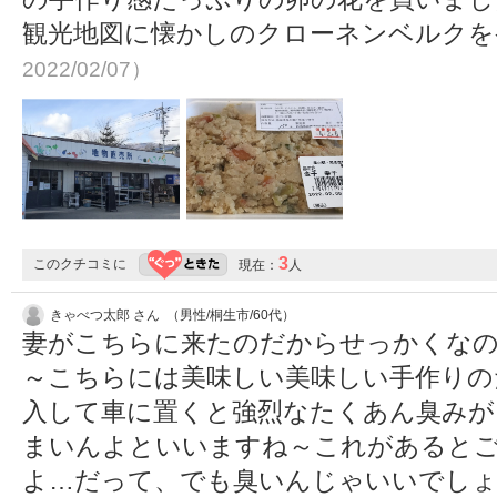
観光地図に懐かしのクローネンベルク
2022/02/07）
3
このクチコミに
現在：
人
きゃべつ太郎 さん （男性/桐生市/60代）
妻がこちらに来たのだからせっかくな
～こちらには美味しい美味しい手作りの
入して車に置くと強烈なたくあん臭みが
まいんよといいますね～これがあると
よ…だって、でも臭いんじゃいいでしょ