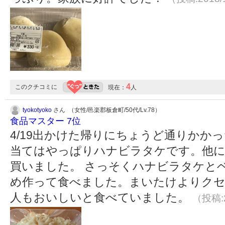
4
このクチコミに
現在：
人
tyokotyoko
さん （女性/邑楽郡板倉町/50代/Lv.78）
食品マスター 7位
4/19出かけた帰りにちょうど通りかか
当てはやっぱりハナビラタケです。他
買いました。 さっそくハナビラタケと
め作って食べました。まいたけよりクセ
人もおいしいと食べていました。
（投稿:2