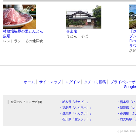
林牧場福豚の里とんとん
喜楽庵
【2
広場
うどん・そば
プン
レストラン・その他洋食
Fl
ラ
名
ホーム
サイトマップ
ログイン
クチコミ投稿
プライバシーポ
Goog
全国のクチコミナビ(R)
・栃木県「栃ナビ！」
・熊本県「ひ
・福島県「ふくラボ！」
・新潟県「な
・群馬県「ぐんラボ！」
・香川県「さ
・石川県「金沢ラボ！」
・鹿児島県「
(C)Asahi kika