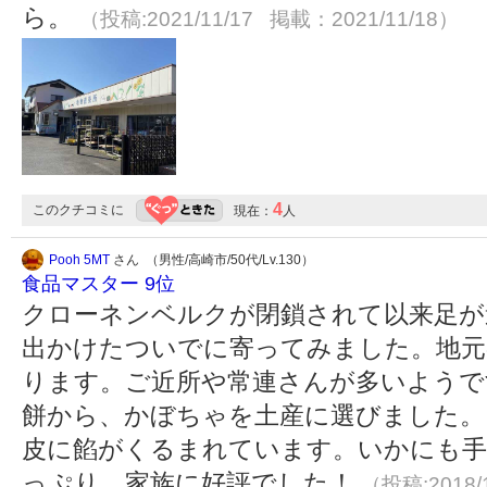
ら。
（投稿:2021/11/17 掲載：2021/11/18）
4
このクチコミに
現在：
人
Pooh 5MT
さん （男性/高崎市/50代/Lv.130）
食品マスター 9位
クローネンベルクが閉鎖されて以来足が
出かけたついでに寄ってみました。地元
ります。ご近所や常連さんが多いようで
餅から、かぼちゃを土産に選びました。
皮に餡がくるまれています。いかにも手
っぷり。家族に好評でした！
（投稿:2018/