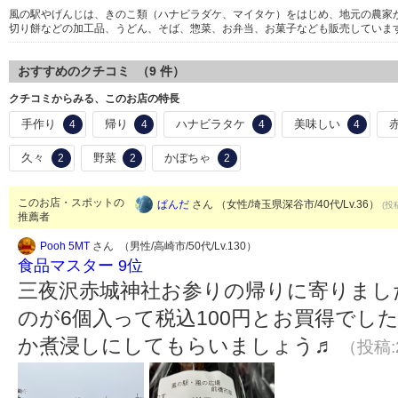
風の駅やげんじは、きのこ類（ハナビラダケ、マイタケ）をはじめ、地元の農家
切り餅などの加工品、うどん、そば、惣菜、お弁当、お菓子なども販売していま
おすすめのクチコミ （
9
件）
クチコミからみる、このお店の特長
手作り
帰り
ハナビラタケ
美味しい
4
4
4
4
久々
野菜
かぼちゃ
2
2
2
このお店・スポットの
ぱんだ
さん （女性/埼玉県深谷市/40代/Lv.36）
(投
推薦者
Pooh 5MT
さん （男性/高崎市/50代/Lv.130）
食品マスター 9位
三夜沢赤城神社お参りの帰りに寄りまし
のが6個入って税込100円とお買得でし
か煮浸しにしてもらいましょう♬
（投稿:2