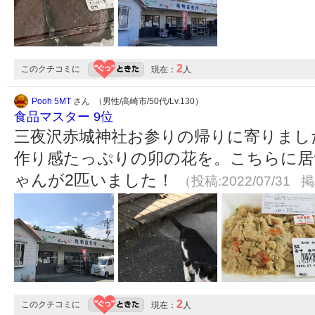
2
このクチコミに
現在：
人
Pooh 5MT
さん （男性/高崎市/50代/Lv.130）
食品マスター 9位
三夜沢赤城神社お参りの帰りに寄りまし
作り感たっぷりの卯の花を。こちらに居
ゃんが2匹いました！
（投稿:2022/07/31 掲
2
このクチコミに
現在：
人