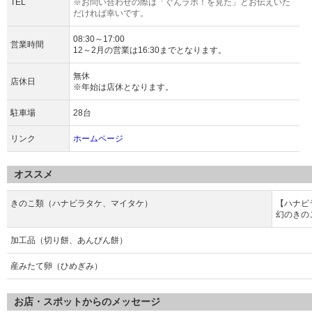
TEL
※お問い合わせの際は「ぐんラボ！を見た」とお伝えいた
だければ幸いです。
08:30～17:00
営業時間
12～2月の営業は16:30までとなります。
無休
店休日
※年始は店休となります。
駐車場
28台
リンク
ホームページ
オススメ
きのこ類（ハナビラタケ、マイタケ）
【ハナビ
幻のきの
加工品（切り餅、あんぴん餅）
産みたて卵（ひめぎみ）
お店・スポットからのメッセージ