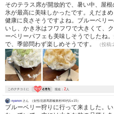
そのテラス席が開放的で、暑い中、屋根
氷が最高に美味しかったです。えだまめ
健康に良さそうですよね。ブルーベリー
いし、かき氷はフワフワで大きくて、ク
ーベリーパフェも美味しそうでしたね。
で、季節問わず楽しめそうです。
（投稿:2
2
このクチコミに
現在：
人
nyanon
さん （女性/北群馬郡榛東村/40代/Lv.15）
ブルーベリー狩りに行って来ました。い