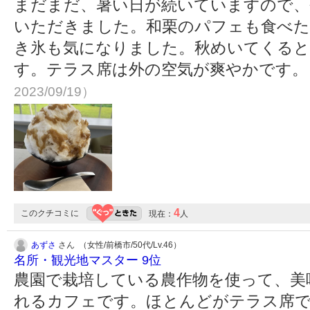
まだまだ、暑い日が続いていますので、
いただきました。和栗のパフェも食べ
き氷も気になりました。秋めいてくると
す。テラス席は外の空気が爽やかです
2023/09/19）
4
このクチコミに
現在：
人
あずさ
さん （女性/前橋市/50代/Lv.46）
名所・観光地マスター 9位
農園で栽培している農作物を使って、美
れるカフェです。ほとんどがテラス席