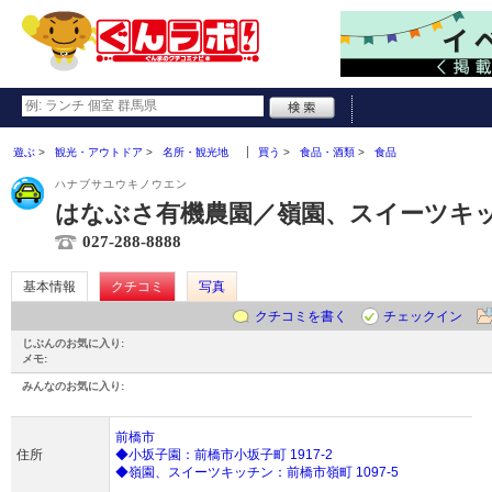
遊ぶ
観光・アウトドア
名所・観光地
買う
食品・酒類
食品
ハナブサユウキノウエン
はなぶさ有機農園／嶺園、スイーツキ
027-288-8888
基本情報
クチコミ
写真
クチコミを書く
チェックイン
じぶんのお気に入り:
メモ:
みんなのお気に入り:
前橋市
住所
◆小坂子園：前橋市小坂子町 1917-2
◆嶺園、スイーツキッチン：前橋市嶺町 1097-5