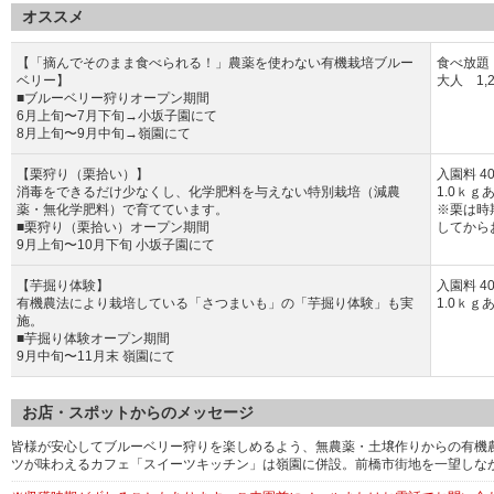
オススメ
【「摘んでそのまま食べられる！」農薬を使わない有機栽培ブルー
食べ放題
ベリー】
大人 1,
■ブルーベリー狩りオープン期間
6月上旬〜7月下旬→小坂子園にて
8月上旬〜9月中旬→嶺園にて
【栗狩り（栗拾い）】
入園料 4
消毒をできるだけ少なくし、化学肥料を与えない特別栽培（減農
1.0ｋｇ
薬・無化学肥料）で育てています。
※栗は時
■栗狩り（栗拾い）オープン期間
してから
9月上旬〜10月下旬 小坂子園にて
【芋掘り体験】
入園料 4
有機農法により栽培している「さつまいも」の「芋掘り体験」も実
1.0ｋｇ
施。
■芋掘り体験オープン期間
9月中旬〜11月末 嶺園にて
お店・スポットからのメッセージ
皆様が安心してブルーベリー狩りを楽しめるよう、無農薬・土壌作りからの有機
ツが味わえるカフェ「スイーツキッチン」は嶺園に併設。前橋市街地を一望しな