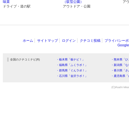
味菜
（荻窪公園）
ア
ドライブ・道の駅
アウトドア・公園
ホーム
サイトマップ
ログイン
クチコミ投稿
プライバシーポ
Goog
全国のクチコミナビ(R)
・栃木県「栃ナビ！」
・熊本県「ひ
・福島県「ふくラボ！」
・新潟県「な
・群馬県「ぐんラボ！」
・香川県「さ
・石川県「金沢ラボ！」
・鹿児島県「
(C)Asahi kika