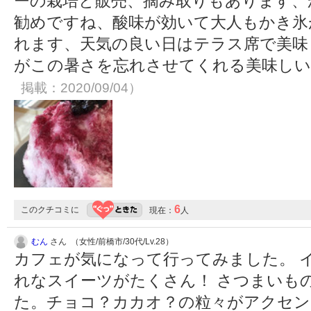
ーの栽培と販売、摘み取りもあります、
勧めですね、酸味が効いて大人もかき氷
れます、天気の良い日はテラス席で美味
がこの暑さを忘れさせてくれる美味し
掲載：2020/09/04）
6
このクチコミに
現在：
人
むん
さん （女性/前橋市/30代/Lv.28）
カフェが気になって行ってみました。 
れなスイーツがたくさん！ さつまいも
た。チョコ？カカオ？の粒々がアクセン