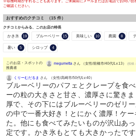
※収穫時期がずれることもあります。ご来園前にメールまたはお電話でお問い合わ
ご確認ください。
おすすめのクチコミ （
15
件）
クチコミからみる、このお店の特長
かき氷
ブルーベリー
美味しい
農園
19
15
10
8
暑い
シロップ
5
4
このお店・スポットの
megumetta
さん （女性/前橋市/40代/Lv.13）
(投稿：
推薦者
くりーむだるま
さん （女性/高崎市/50代/Lv.40）
ブルーベリーのパフェとクレープを食
ーの粒の大きさと甘さ、濃厚さに驚きま
厚で、その下にはブルーベリーのゼリー
の中で一番大好き！とにかく濃厚！ケー
た。他にも食べてみたいものが沢山あっ
定です。かき氷もとても大きかったで