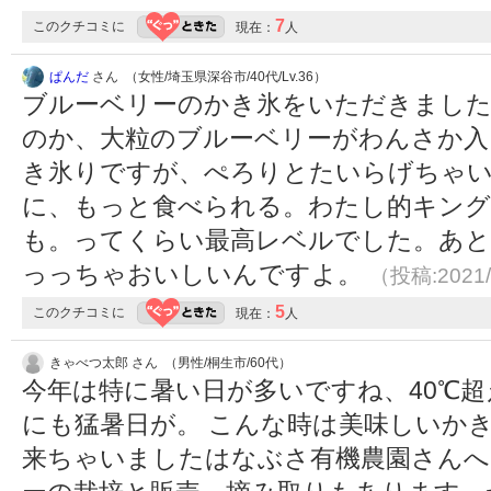
7
このクチコミに
現在：
人
ぱんだ
さん （女性/埼玉県深谷市/40代/Lv.36）
ブルーベリーのかき氷をいただきまし
のか、大粒のブルーベリーがわんさか入
き氷りですが、ぺろりとたいらげちゃ
に、もっと食べられる。わたし的キン
も。ってくらい最高レベルでした。あと
っっちゃおいしいんですよ。
（投稿:2021/
5
このクチコミに
現在：
人
きゃべつ太郎 さん （男性/桐生市/60代）
今年は特に暑い日が多いですね、40℃
にも猛暑日が。 こんな時は美味しいか
来ちゃいましたはなぶさ有機農園さんへ