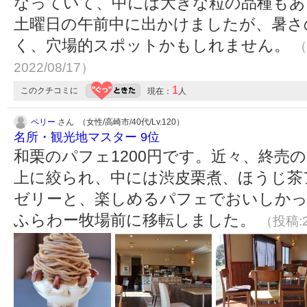
なっていて、中には大きな粒の品種もあ
土曜日の午前中に出かけましたが、暑さ
く、穴場的スポットかもしれません。
（
2022/08/17）
1
このクチコミに
現在：
人
ペリー
さん （女性/高崎市/40代/Lv.120）
名所・観光地マスター 9位
和栗のパフェ1200円です。近々、終売
上に絞られ、中には渋皮栗煮、ほうじ茶
ゼリーと、楽しめるパフェでおいしかっ
ふらわー牧場前に移転しました。
（投稿:2