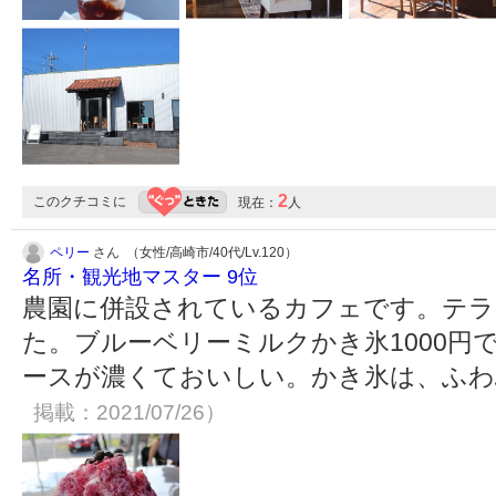
2
このクチコミに
現在：
人
ペリー
さん （女性/高崎市/40代/Lv.120）
名所・観光地マスター 9位
農園に併設されているカフェです。テ
た。ブルーベリーミルクかき氷1000円
ースが濃くておいしい。かき氷は、ふ
掲載：2021/07/26）