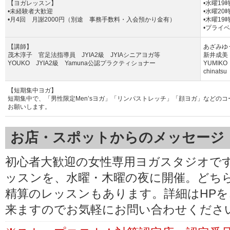
【ヨガレッスン】
•水曜19
•未経験者大歓迎
•水曜20
•月4回 月謝2000円（別途 事務手数料・入会預かり金有）
•木曜19
•プライ
【講師】
あざみゆ
茂木淳子 官足法指導員 JYIA2級 JYIAシニアヨガ等
新井成美 
YOUKO JYIA2級 Yamuna公認プラクティショナー
YUMIK
chinat
【短期集中ヨガ】
短期集中で、「男性限定Men’sヨガ」「リンパストレッチ」「顔ヨガ」などの
お願いします。
お店・スポットからのメッセージ
初心者大歓迎の女性専用ヨガスタジオです
ッスンを、水曜・木曜の夜に開催。どち
精算のレッスンもあります。詳細はHP
来ますのでお気軽にお問い合わせくださ