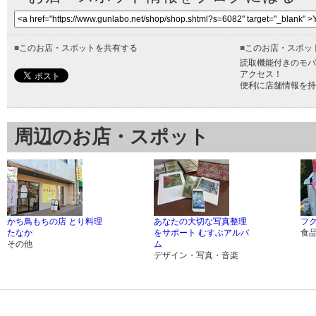
■
このお店・スポットを共有する
■
このお店・スポッ
読取機能付きのモバ
アクセス！
便利に店舗情報を持
周辺のお店・スポット
かち鳥もちの店 とり料理
あなたの大切な写真整理
フ
たなか
をサポート むすぶアルバ
食
その他
ム
デザイン・写真・音楽