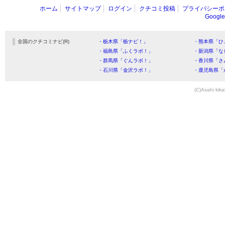
ホーム
サイトマップ
ログイン
クチコミ投稿
プライバシーポ
Goog
全国のクチコミナビ(R)
・栃木県「栃ナビ！」
・熊本県「ひ
・福島県「ふくラボ！」
・新潟県「な
・群馬県「ぐんラボ！」
・香川県「さ
・石川県「金沢ラボ！」
・鹿児島県「
(C)Asahi kika