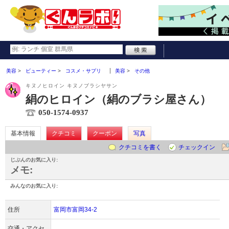
美容
ビューティー
コスメ・サプリ
美容
その他
キヌノヒロイン キヌノブラシヤサン
絹のヒロイン（絹のブラシ屋さん）
050-1574-0937
基本情報
クチコミ
クーポン
写真
クチコミを書く
チェックイン
じぶんのお気に入り:
メモ:
みんなのお気に入り:
住所
富岡市富岡34-2
交通・アクセ