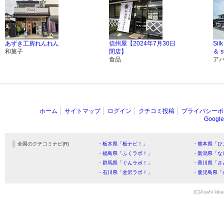
あずき工房れんれん
信州屋【2024年7月30日
Sil
和菓子
閉店】
＆ s
食品
ア
ホーム
サイトマップ
ログイン
クチコミ投稿
プライバシーポ
Goog
全国のクチコミナビ(R)
・栃木県「栃ナビ！」
・熊本県「ひ
・福島県「ふくラボ！」
・新潟県「な
・群馬県「ぐんラボ！」
・香川県「さ
・石川県「金沢ラボ！」
・鹿児島県「
(C)Asahi kika