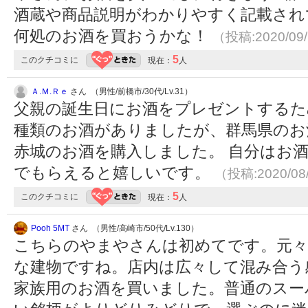
酒蔵や商品説明がわかりやすく記載され
何処のお酒を買おうかな！
（投稿:2020/09
5
このクチコミに
現在：
人
Ａ.Ｍ.Ｒｅ
さん （男性/前橋市/30代/Lv.31）
父親の誕生日にお酒をプレゼントするた
種類のお酒がありましたが、群馬県のお
赤城のお酒を購入しました。 自分はお
でもらえると嬉しいです。
（投稿:2020/08
5
このクチコミに
現在：
人
Pooh 5MT
さん （男性/高崎市/50代/Lv.130）
こちらのやまやさんは初めてです。元々
な建物ですね。店内は広々して混み合う
家族用のお酒を買いました。普通のスー