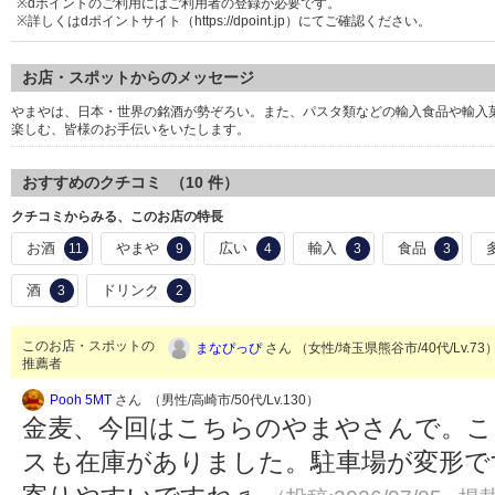
※dポイントのご利用にはご利用者の登録が必要です。
※詳しくはdポイントサイト（https://dpoint.jp）にてご確認ください。
お店・スポットからのメッセージ
やまやは、日本・世界の銘酒が勢ぞろい。また、パスタ類などの輸入食品や輸入
楽しむ、皆様のお手伝いをいたします。
おすすめのクチコミ （
10
件）
クチコミからみる、このお店の特長
お酒
やまや
広い
輸入
食品
11
9
4
3
3
酒
ドリンク
3
2
このお店・スポットの
まなぴっぴ
さん （女性/埼玉県熊谷市/40代/Lv.73
推薦者
Pooh 5MT
さん （男性/高崎市/50代/Lv.130）
金麦、今回はこちらのやまやさんで。こ
スも在庫がありました。駐車場が変形で