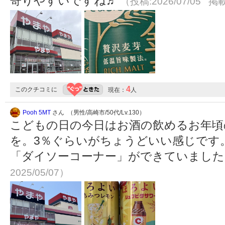
寄りやすいですね♬
（投稿:2026/07/05 掲載
4
このクチコミに
現在：
人
Pooh 5MT
さん （男性/高崎市/50代/Lv.130）
こどもの日の今日はお酒の飲めるお年頃
を。3％ぐらいがちょうどいい感じです
「ダイソーコーナー」ができていまし
2025/05/07）