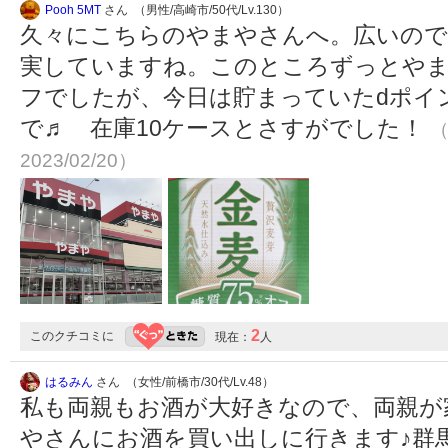
Pooh 5MT
さん （男性/高崎市/50代/Lv.130）
久々にこちらのやまやさんへ。広いので
実していますね。このところずっとやま
フでしたが、今日は貯まっていたdポイ
で♬ 在庫10ケースとさすがでした！
（
2023/02/20）
2
このクチコミに
現在：
人
はるみん
さん （女性/前橋市/30代/Lv.48）
私も両親もお酒が大好きなので、両親が
やさんにお酒を買い出しに行きます♪群