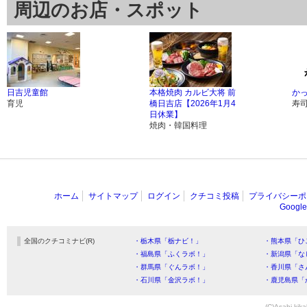
周辺のお店・スポット
日吉児童館
本格焼肉 カルビ大将 前
かっ
育児
橋日吉店【2026年1月4
寿
日休業】
焼肉・韓国料理
ホーム
サイトマップ
ログイン
クチコミ投稿
プライバシーポ
Goog
全国のクチコミナビ(R)
・栃木県「栃ナビ！」
・熊本県「ひ
・福島県「ふくラボ！」
・新潟県「な
・群馬県「ぐんラボ！」
・香川県「さ
・石川県「金沢ラボ！」
・鹿児島県「
(C)Asahi kika