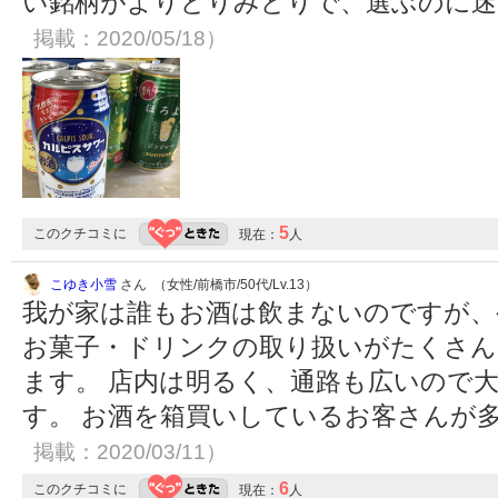
い銘柄がよりどりみどりで、選ぶのに
掲載：2020/05/18）
5
このクチコミに
現在：
人
こゆき小雪
さん （女性/前橋市/50代/Lv.13）
我が家は誰もお酒は飲まないのですが、
お菓子・ドリンクの取り扱いがたくさん
ます。 店内は明るく、通路も広いので
す。 お酒を箱買いしているお客さんが
掲載：2020/03/11）
6
このクチコミに
現在：
人