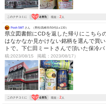
2
このクチコミに
現在：
人
Pooh 5MT
さん （男性/高崎市/50代/Lv.130）
県立図書館にCDを返した帰りにこちら
はなかなか見かけない銘柄を選んで買い
トで。下仁田ミートさんで頂いた保冷バ
稿:2023/08/15 掲載：2023/08/17）
2
このクチコミに
現在：
人