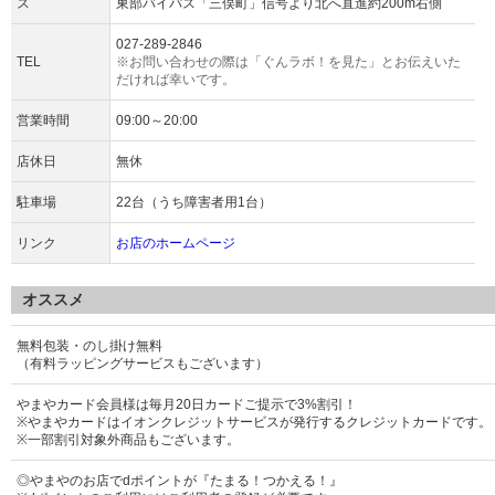
ス
東部バイパス「三俣町」信号より北へ直進約200m右側
027-289-2846
TEL
※お問い合わせの際は「ぐんラボ！を見た」とお伝えいた
だければ幸いです。
営業時間
09:00～20:00
店休日
無休
駐車場
22台（うち障害者用1台）
リンク
お店のホームページ
オススメ
無料包装・のし掛け無料
（有料ラッピングサービスもございます）
やまやカード会員様は毎月20日カードご提示で3%割引！
※やまやカードはイオンクレジットサービスが発行するクレジットカードです。
※一部割引対象外商品もございます。
◎やまやのお店でdポイントが『たまる！つかえる！』