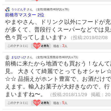
う☆どん子
さん （女性/前橋市/40代/Lv.76）
前橋市マスター 2位
やまやさん、ドリンク以外にフードが充
が多くて、普段行くスーパーなどでは見
色々買ってしまいます♪
（投稿:2019/02/08
3
このクチコミに
現在：
人
まなぴっぴ
さん （女性/埼玉県熊谷市/40代/Lv.73）
前橋に来たから地酒でも買おう！なんて
見。 大きくて綺麗でとってもオシャレ
☆☆ 品揃えがホント豊富で、お酒だけ
えます。輸入お菓子が大好きなので、行
まいますね〜。
（投稿:2018/11/29 掲載：201
5
このクチコミに
現在：
人