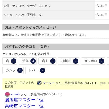
砂肝、ナンコツ、ツナギ、エンガワ
各180円
つくね、ささみ、手羽先、皮
各180円
お店・スポットからのメッセージ
30種類以上の串焼きを備長炭で丁寧に焼いてご提供いたします。
おすすめのクチコミ （
2
件）
クチコミからみる、このお店の特長
店
焼鳥
店主
柳川町
サッポロ
8
4
3
2
2
カシラ
レバー
2
2
このお店・スポットの
テッシー
さん （男性/富岡市/50代/Lv.111）
(投稿：2
推薦者
arumik
さん （男性/高崎市/50代/Lv.81）
居酒屋マスター 1位
高崎市マスター 1位