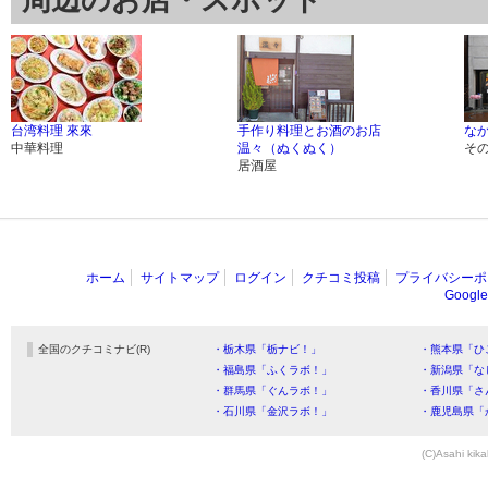
周辺のお店・スポット
台湾料理 來來
手作り料理とお酒のお店
な
中華料理
温々（ぬくぬく）
そ
居酒屋
ホーム
サイトマップ
ログイン
クチコミ投稿
プライバシーポ
Goog
全国のクチコミナビ(R)
・栃木県「栃ナビ！」
・熊本県「ひ
・福島県「ふくラボ！」
・新潟県「な
・群馬県「ぐんラボ！」
・香川県「さ
・石川県「金沢ラボ！」
・鹿児島県「
(C)Asahi kika