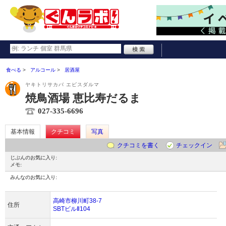
食べる
アルコール
居酒屋
ヤキトリサカバ エビスダルマ
焼鳥酒場 恵比寿だるま
027-335-6696
基本情報
クチコミ
写真
クチコミを書く
チェックイン
じぶんのお気に入り:
メモ:
みんなのお気に入り:
高崎市柳川町38-7
住所
SBTビルⅡ104