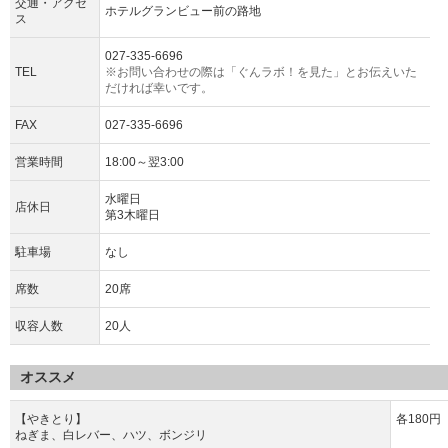
交通・アクセ
ホテルグランビュー前の路地
ス
027-335-6696
TEL
※お問い合わせの際は「ぐんラボ！を見た」とお伝えいた
だければ幸いです。
FAX
027-335-6696
営業時間
18:00～翌3:00
水曜日
店休日
第3木曜日
駐車場
なし
席数
20席
収容人数
20人
オススメ
【やきとり】
各180円
ねぎま、白レバー、ハツ、ボンジリ