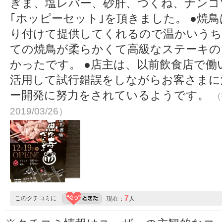
ぎま、塩レバー、砂肝、つくね、ナンコツ
｢ホッピーセット｣を頂きました。 ●焼
り付けて提供してくれるので温かいうち
ての焼鳥が柔らかくて高級なステーキの
かったです。 ●店主は、以前飲食店で
活用して試行錯誤をしながらお客さまに
ー開発に努力をされているようです。
（
2019/03/26）
7
このクチコミに
現在：
人