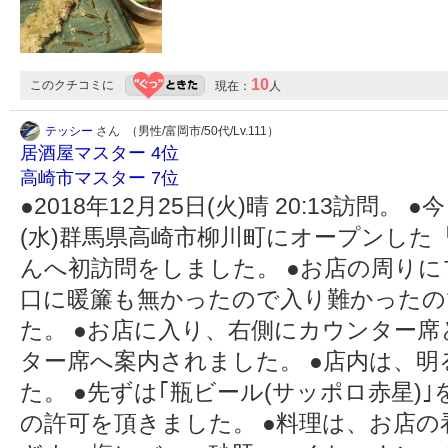
10
このクチコミに
現在：
人
テッシー
さん （男性/富岡市/50代/Lv.111）
居酒屋マスター 4位
高崎市マスター 7位
●2018年12月25日(火)晴 20:13訪問。 
(水)群馬県高崎市柳川町にオープンした
んへ初訪問をしました。 ●お店の周り
口に暖簾も無かったので入り難かったの
た。 ●お店に入り、右側にカウンター
ター席へ案内されました。 ●店内は、
た。 ●先ずは｢瓶ビール(サッポロ赤星)
の許可を頂きました。 ●料理は、お店の