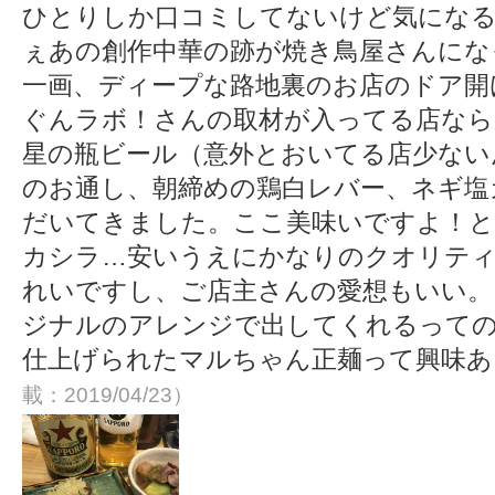
ひとりしか口コミしてないけど気になる
ぇあの創作中華の跡が焼き鳥屋さんにな
一画、ディープな路地裏のお店のドア開
ぐんラボ！さんの取材が入ってる店ならば
星の瓶ビール（意外とおいてる店少ない
のお通し、朝締めの鶏白レバー、ネギ塩
だいてきました。ここ美味いですよ！と
カシラ…安いうえにかなりのクオリテ
れいですし、ご店主さんの愛想もいい。
ジナルのアレンジで出してくれるっての
仕上げられたマルちゃん正麺って興味
載：2019/04/23）