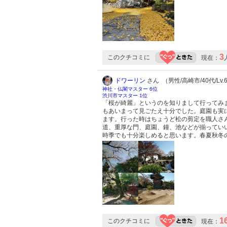
3
このクチコミに
現在：
ドワーリン
さん （男性/高崎市/40代/Lv.
神社・仏閣マスター 6位
渋川市マスター 1位
「桜が綺麗」というのを知りまして行ってみ
もあいまって見ごたえ十分でした。庭園も実
ます。行った時はちょうど松の剪定を職人さ
道、重厚な門、庭園、鐘、池などが揃ってい
時季でも十分楽しめると思います。春夏秋冬
1
このクチコミに
現在：