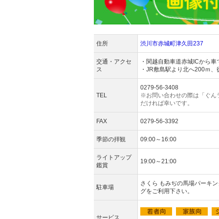
住所
渋川市赤城町津久田237
交通・アクセ
・関越自動車道赤城ICから車
ス
・JR敷島駅より北へ200ｍ、
0279-56-3408
TEL
※お問い合わせの際は「ぐん
だければ幸いです。
FAX
0279-56-3392
季節の拝観
09:00～16:00
ライトアップ
19:00～21:00
鑑賞
さくら もみぢの馬場パーキ
駐車場
グをご利用下さい。
サービス