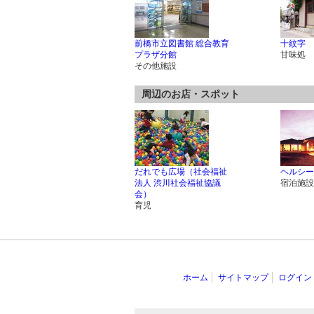
前橋市立図書館 総合教育
十紋字
プラザ分館
甘味処
その他施設
周辺のお店・スポット
だれでも広場（社会福祉
ヘルシー
法人 渋川社会福祉協議
宿泊施設
会）
育児
ホーム
サイトマップ
ログイン