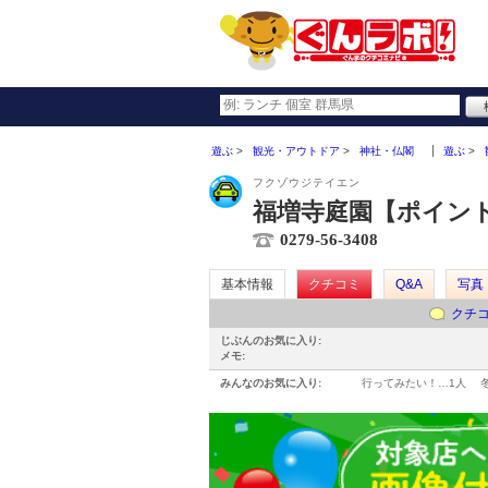
遊ぶ
観光・アウトドア
神社・仏閣
遊ぶ
フクゾウジテイエン
福増寺庭園【ポイント
0279-56-3408
基本情報
クチコミ
Q&A
写真
クチ
じぶんのお気に入り:
メモ:
みんなのお気に入り:
行ってみたい！…
1人