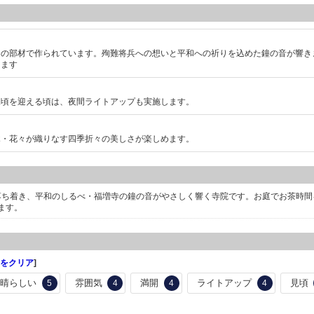
」の部材で作られています。殉難将兵への想いと平和への祈りを込めた鐘の音が響き
きます
見頃を迎える頃は、夜間ライトアップも実施します。
木・花々が織りなす四季折々の美しさが楽しめます。
心落ち着き、平和のしるべ・福増寺の鐘の音がやさしく響く寺院です。お庭でお茶時間
ます。
をクリア
]
素晴らしい
雰囲気
満開
ライトアップ
見頃
5
4
4
4