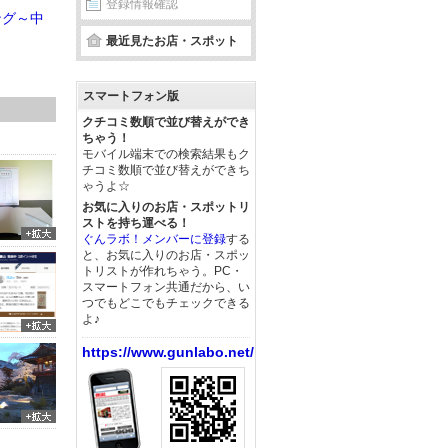
登録情報確認
ング～中
最近見たお店・スポット
スマートフォン版
クチコミ数順で並び替えができ
ちゃう！
モバイル端末での検索結果もク
チコミ数順で並び替えができち
ゃうよ☆
お気に入りのお店・スポットリ
ストを持ち運べる！
ぐんラボ！メンバーに登録
する
と、お気に入りのお店・スポッ
トリストが作れちゃう。PC・
スマートフォン共通だから、い
つでもどこでもチェックできる
よ♪
https://www.gunlabo.net/