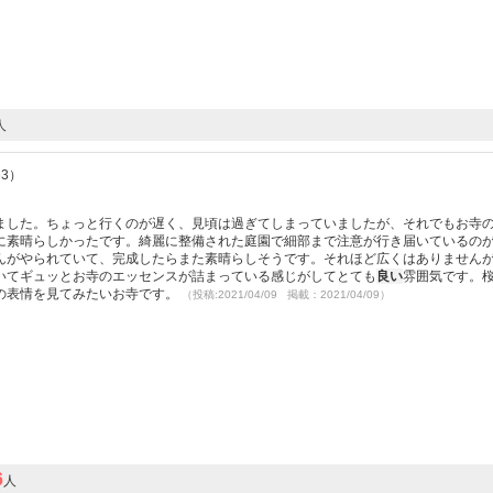
人
63）
ました。ちょっと行くのが遅く、見頃は過ぎてしまっていましたが、それでもお寺
に素晴らしかったです。綺麗に整備された庭園で細部まで注意が行き届いているの
んがやられていて、完成したらまた素晴らしそうです。それほど広くはありません
いてギュッとお寺のエッセンスが詰まっている感じがしてとても
良い
雰囲気です。
の表情を見てみたいお寺です。
（投稿:2021/04/09 掲載：2021/04/09）
6
人