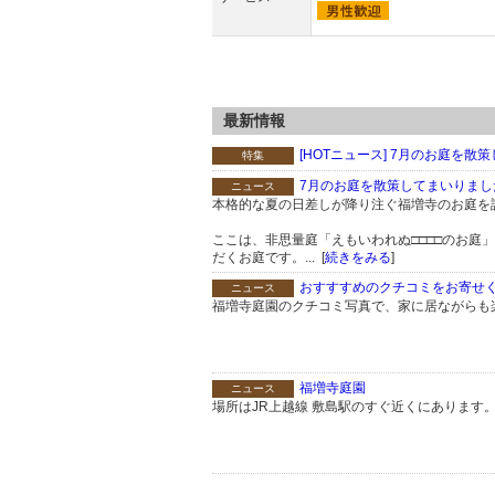
最新情報
[HOTニュース] 7月のお庭を散
特集
7月のお庭を散策してまいりまし
ニュース
本格的な夏の日差しが降り注ぐ福増寺のお庭を
ここは、非思量庭「えもいわれぬ□□□□のお庭
だくお庭です。... [
続きをみる
]
おすすすめのクチコミをお寄せく.
ニュース
福増寺庭園のクチコミ写真で、家に居ながらも楽
福増寺庭園
ニュース
場所はJR上越線 敷島駅のすぐ近くにあります。..