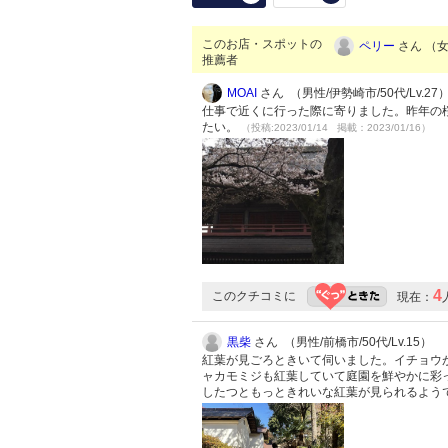
このお店・スポットの
ペリー
さん （女性
推薦者
MOAI
さん （男性/伊勢崎市/50代/Lv.27
仕事で近くに行った際に寄りました。昨年の
たい。
（投稿:2023/01/14 掲載：2023/01/16）
4
このクチコミに
現在：
黒柴
さん （男性/前橋市/50代/Lv.15）
紅葉が見ごろときいて伺いました。イチョウ
ャカモミジも紅葉していて庭園を鮮やかに彩
したつともっときれいな紅葉が見られるよう