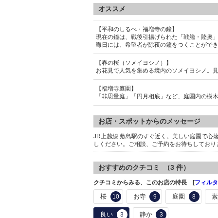
オススメ
【平和のしるべ・福増寺の鐘】
現在の鐘は、戦後引揚げられた「戦艦・陸奥
晦日には、希望者が除夜の鐘をつくことがで
【春の桜（ソメイヨシノ）】
お花見で人気を集める境内のソメイヨシノ。
【福増寺庭園】
「非思量庭」「円月相底」など、庭園内の樹
お店・スポットからのメッセージ
JR上越線 敷島駅のすぐ近く。美しい庭園で
しください。ご相談、ご予約をお待ちしており
おすすめのクチコミ （
3
件）
クチコミからみる、このお店の特長 [
フィルタ
桜
お寺
庭園
10
9
8
良い
静か
3
3