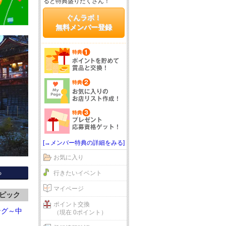
ると特典盛りだくさん！
ぐんラボ！
無料メンバー登録
[→メンバー特典の詳細をみる]
お気に入り
る
行きたいイベント
マイページ
ピック
ポイント交換
ング～中
（現在 0ポイント）