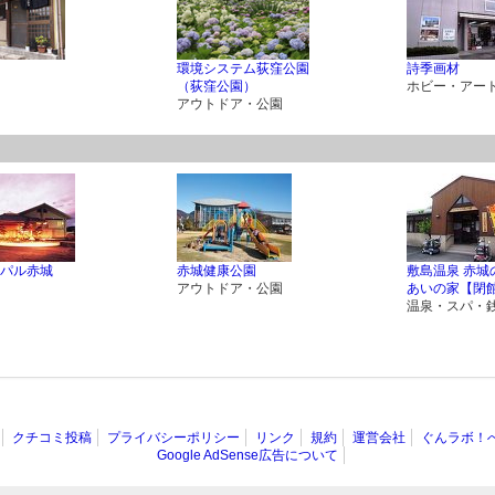
環境システム荻窪公園
詩季画材
（荻窪公園）
ホビー・アー
アウトドア・公園
パル赤城
赤城健康公園
敷島温泉 赤城
アウトドア・公園
あいの家【閉
温泉・スパ・
クチコミ投稿
プライバシーポリシー
リンク
規約
運営会社
ぐんラボ！
Google AdSense広告について