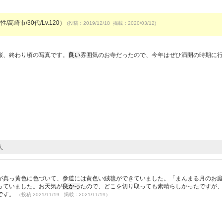
/高崎市/30代/Lv.120）
(投稿：2019/12/18 掲載：2020/03/12)
）
桜、終わり頃の写真です。
良い
雰囲気のお寺だったので、今年はぜひ満開の時期に
人
が真っ黄色に色づいて、参道には黄色い絨毯ができていました。「まんまる月のお
っていました。お天気が
良かっ
たので、どこを切り取っても素晴らしかったですが
です。
（投稿:2021/11/19 掲載：2021/11/19）