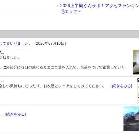
2026上半期ぐんラボ！アクセスランキ
毛エリア～
策してまいりました。
（2026年07月16日）
た。
訪ねました。
」、□の部分に各自の感じるままに言葉を入れて、名前をつけて鑑賞していた
..
しい気持ちになったり、お友達とシェアをしてみてください。... [
続きをみる
]
. [
続きをみる
]