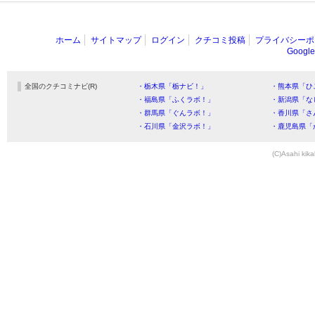
ホーム
サイトマップ
ログイン
クチコミ投稿
プライバシーポ
Goog
全国のクチコミナビ(R)
・栃木県「栃ナビ！」
・熊本県「ひ
・福島県「ふくラボ！」
・新潟県「な
・群馬県「ぐんラボ！」
・香川県「さ
・石川県「金沢ラボ！」
・鹿児島県「
(C)Asahi kika