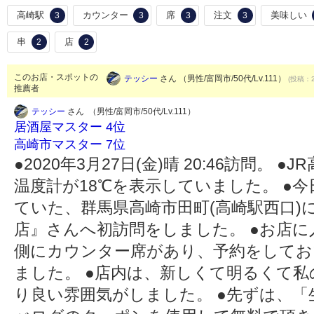
高崎駅
カウンター
席
注文
美味しい
3
3
3
3
串
店
2
2
このお店・スポットの
テッシー
さん （男性/富岡市/50代/Lv.111）
(投稿：2
推薦者
テッシー
さん （男性/富岡市/50代/Lv.111）
居酒屋マスター 4位
高崎市マスター 7位
●2020年3月27日(金)晴 20:46訪問。
温度計が18℃を表示していました。 ●
ていた、群馬県高崎市田町(高崎駅西口)に
店』さんへ初訪問をしました。 ●お店
側にカウンター席があり、予約をしてお
ました。 ●店内は、新しくて明るくて
り良い雰囲気がしました。 ●先ずは、「