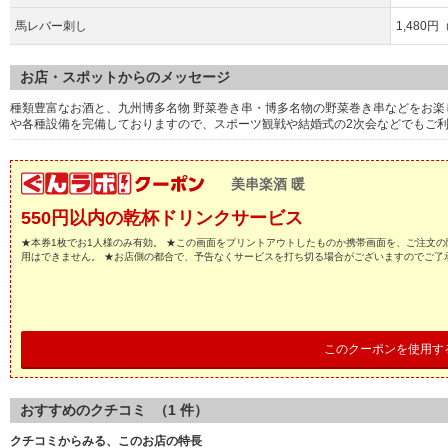
馬レバー刺し
1,480
お店・スポットからのメッセージ
種類豊富なお酒と、九州博多名物 野菜巻き串・博多名物の野菜巻き串などをお
や各種設備を完備しておりますので、スポーツ観戦や結婚式の2次会などでもご
美串楽酒 暖
550円以内の乾杯ドリンクサービス
★本券1枚でお1人様のみ有効。 ★この画面をプリントアウトしたものか携帯画面を、ご注文の
用はできません。 ★お店側の都合で、予告なくサービスを打ち切る場合がございますのでご了
このクーポンを使用す
おすすめのクチコミ （
1
件）
クチコミからみる、このお店の特長