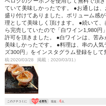
べログのクーポンを使用して無料で頂き
ていて美味しかったです。 ●お通しは
盛り付けてありました。ボリューム感が
理として美味しく頂けます。 ●続いて
ら完売していたので「白ワイン1,980
許可を頂きました。 ●白ワインは、苦
美味しかったです。 ●料理は、串の人気
ズ300円」をインスタグラム登録をし
稿:2020/03/28 掲載：2020/03/31）
6
このクチコミに
現在：
人