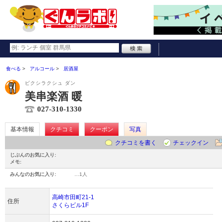
食べる
アルコール
居酒屋
ビクシラクシュ ダン
美串楽酒 暖
027-310-1330
基本情報
クチコミ
クーポン
写真
クチコミを書く
チェックイン
じぶんのお気に入り:
メモ:
みんなのお気に入り:
…
1人
高崎市田町21-1
住所
さくらビル1F