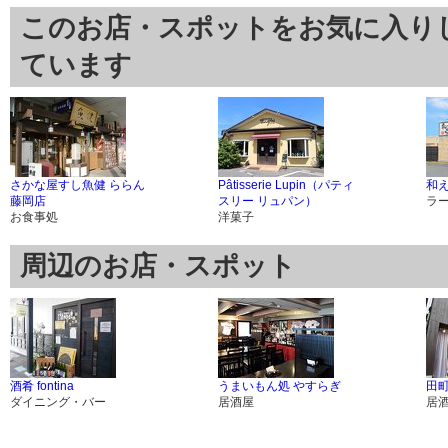
このお店・スポットをお気に入り
ています
さかな屋すし魚健 ららん
Pâtisserie Lupin（パティ
和
藤岡店
スリー リュパン）
ラ
お食事処
洋菓子
周辺のお店・スポット
酒肴 fontina
うまいもん処 やすらぎ
田町
ダイニング・バー
居酒屋
居