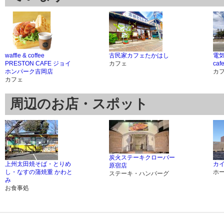
waffle & coffee
古民家カフェたかはし
電気
PRESTON CAFE ジョイ
カフェ
ca
ホンパーク吉岡店
カ
カフェ
周辺のお店・スポット
炭火ステーキクローバー
上州太田焼そば・とりめ
カ
原宿店
し・なすの蒲焼重 かわと
ホ
ステーキ・ハンバーグ
み
お食事処