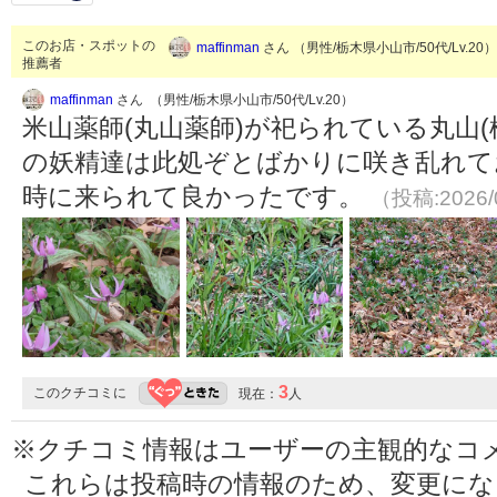
このお店・スポットの
maffinman
さん （男性/栃木県小山市/50代/Lv.20
推薦者
maffinman
さん （男性/栃木県小山市/50代/Lv.20）
米山薬師(丸山薬師)が祀られている丸山(標
の妖精達は此処ぞとばかりに咲き乱れて
時に来られて良かったです。
（投稿:2026/
3
このクチコミに
現在：
人
※クチコミ情報はユーザーの主観的なコ
これらは投稿時の情報のため、変更に