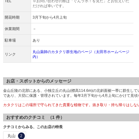
TEL
※お問い合わせの際は「ぐんラボ！を見た」とお伝えいた
だければ幸いです。
開花時期
3月下旬から4月上旬
休業期間
－
駐車場
あり
丸山薬師のカタクリ群生地のページ（太田市ホームページ
リンク
内）
お店・スポットからのメッセージ
金山丘陵の北部にある、小独立丘の丸山(標高114.6m)の北斜面裾一帯に群生
であり、大切に保護・管理されています。毎年3月下旬から4月上旬にかけて見頃
カタクリはこの場所で守られてきた貴重な植物です。抜き取り・持ち帰りはしな
おすすめのクチコミ （
1
件）
クチコミからみる、このお店の特長
丸山
2