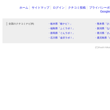
ホーム
サイトマップ
ログイン
クチコミ投稿
プライバシーポ
Goog
全国のクチコミナビ(R)
・栃木県「栃ナビ！」
・熊本県「ひ
・福島県「ふくラボ！」
・新潟県「な
・群馬県「ぐんラボ！」
・香川県「さ
・石川県「金沢ラボ！」
・鹿児島県「
(C)Asahi kika