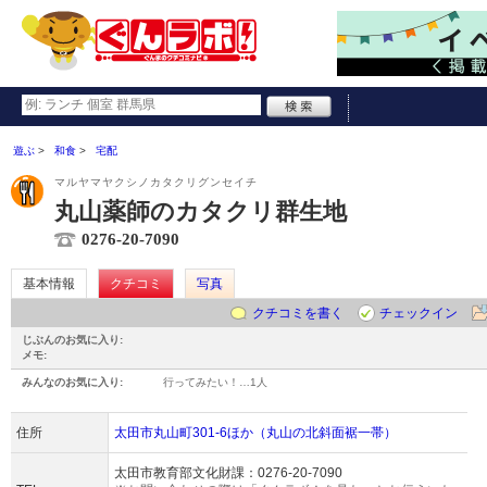
遊ぶ
和食
宅配
マルヤマヤクシノカタクリグンセイチ
丸山薬師のカタクリ群生地
0276-20-7090
基本情報
クチコミ
写真
クチコミを書く
チェックイン
じぶんのお気に入り:
メモ:
みんなのお気に入り:
行ってみたい！…
1人
住所
太田市丸山町301-6ほか（丸山の北斜面裾一帯）
太田市教育部文化財課：
0276-20-7090