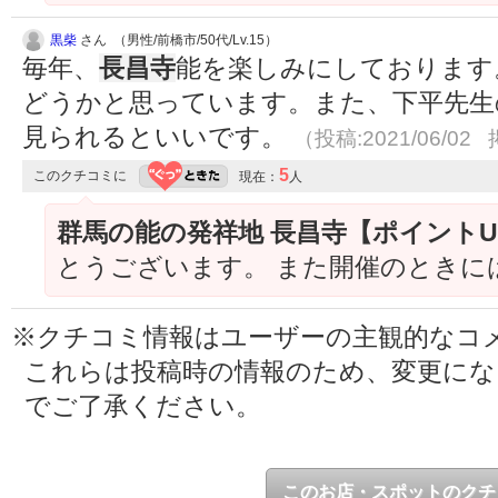
黒柴
さん （男性/前橋市/50代/Lv.15）
毎年、
長昌寺
能を楽しみにしております
どうかと思っています。また、下平先生
見られるといいです。
（投稿:2021/06/02 
5
このクチコミに
現在：
人
群馬の能の発祥地 長昌寺【ポイント
とうございます。 また開催のときに
※クチコミ情報はユーザーの主観的なコ
これらは投稿時の情報のため、変更に
でご了承ください。
このお店・スポットのクチ