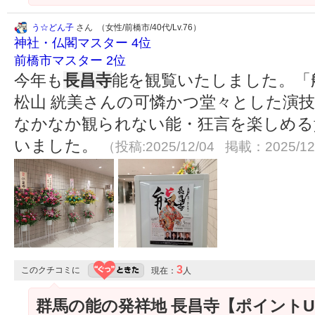
う☆どん子
さん （女性/前橋市/40代/Lv.76）
神社・仏閣マスター 4位
前橋市マスター 2位
今年も
長昌寺
能を観覧いたしました。「
松山 絖美さんの可憐かつ堂々とした演
なかなか観られない能・狂言を楽しめる
いました。
（投稿:2025/12/04 掲載：2025/12
3
このクチコミに
現在：
人
群馬の能の発祥地 長昌寺【ポイント