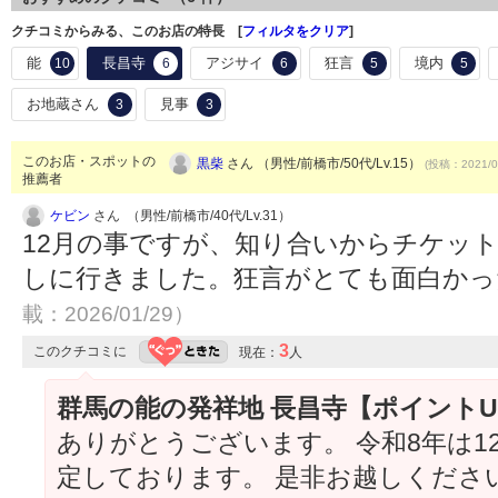
クチコミからみる、このお店の特長 [
フィルタをクリア
]
能
長昌寺
アジサイ
狂言
境内
10
6
6
5
5
お地蔵さん
見事
3
3
このお店・スポットの
黒柴
さん （男性/前橋市/50代/Lv.15）
(投稿：2021/0
推薦者
ケビン
さん （男性/前橋市/40代/Lv.31）
12月の事ですが、知り合いからチケッ
しに行きました。狂言がとても面白か
載：2026/01/29）
3
このクチコミに
現在：
人
群馬の能の発祥地 長昌寺【ポイント
ありがとうございます。 令和8年は1
定しております。 是非お越しくださ