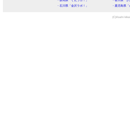
・群馬県「ぐんラボ！」
・香川県「さ
・石川県「金沢ラボ！」
・鹿児島県「
(C)Asahi kika