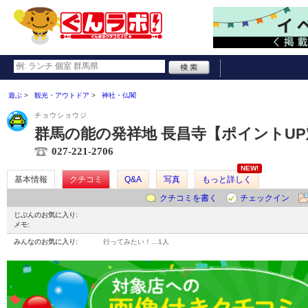
遊ぶ
観光・アウトドア
神社・仏閣
チョウショウジ
群馬の能の発祥地 長昌寺【ポイントU
027-221-2706
NEW!
基本情報
クチコミ
Q&A
写真
もっと詳しく
クチコミを書く
チェックイン
じぶんのお気に入り:
メモ:
みんなのお気に入り:
行ってみたい！…
1人