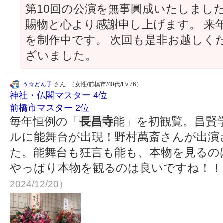
第10回の公演を無事圓成いたしまし
賜物と心より感謝申し上げます。 来
を制作中です。 次回も是非お越しく
ざいました。
う☆どん子
さん （女性/前橋市/40代/Lv.76）
神社・仏閣マスター 4位
前橋市マスター 2位
毎年恒例の「
長昌寺
能」を初観覧。昌賢
ルに能舞台が出現！野村萬斎さんが出演
た。能舞台も狂言も能も、本物を見るの
やっぱり本物を観るのは良いですね！
2024/12/20）