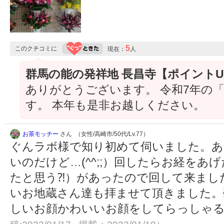
5
このクチコミに
現在：
人
群馬の能の発祥地 長昌寺【ポイント
ありがとうございます。 令和7年の「
す。 本年も是非お越しください。
お茶モッチー
さん （女性/高崎市/50代/Lv.77）
ぐんラボ様で知り初めて伺いました。あ
いのだけど…(^^;;）回したらお経を
たと思う⁈）があったので回して来まし
いお地蔵さん達も拝ませて頂きました。
しいお顔かわいいお顔をしてらっしゃ