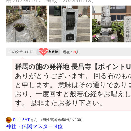
稿:2023/01/17 掲載：2023/01/18）
5
このクチコミに
現在：
人
群馬の能の発祥地 長昌寺【ポイント
ありがとうございます。 回る石のも
と申します。 意味はその通りであり
おり、一度回すと般若心経をお唱え
す。 是非またお参り下さい。
Pooh 5MT
さん （男性/高崎市/50代/Lv.130）
神社・仏閣マスター 4位