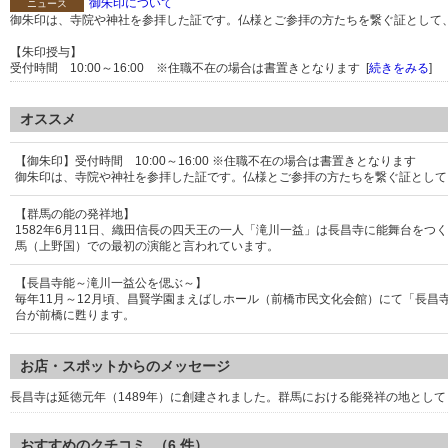
御朱印について
ニュース
御朱印は、寺院や神社を参拝した証です。仏様とご参拝の方たちを繋ぐ証として
【朱印授与】
受付時間 10:00～16:00 ※住職不在の場合は書置きとなります [
続きをみる
]
オススメ
【御朱印】受付時間 10:00～16:00 ※住職不在の場合は書置きとなります
御朱印は、寺院や神社を参拝した証です。仏様とご参拝の方たちを繋ぐ証として
【群馬の能の発祥地】
1582年6月11日、織田信長の四天王の一人「滝川一益」は長昌寺に能舞台を
馬（上野国）での最初の演能と言われています。
【長昌寺能～滝川一益公を偲ぶ～】
毎年11月～12月頃、昌賢学園まえばしホール（前橋市民文化会館）にて「長昌
台が前橋に甦ります。
お店・スポットからのメッセージ
長昌寺は延徳元年（1489年）に創建されました。群馬における能発祥の地とし
おすすめのクチコミ （
6
件）