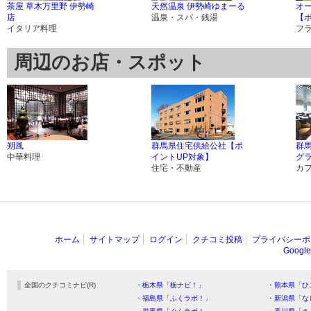
茶屋 草木万里野 伊勢崎
天然温泉 伊勢崎ゆまーる
オ
店
温泉・スパ・銭湯
【
イタリア料理
フ
周辺のお店・スポット
朔風
群馬県住宅供給公社【ポ
群
中華料理
イントUP対象】
グ
住宅・不動産
カ
ホーム
サイトマップ
ログイン
クチコミ投稿
プライバシーポ
Goog
全国のクチコミナビ(R)
・栃木県「栃ナビ！」
・熊本県「ひ
・福島県「ふくラボ！」
・新潟県「な