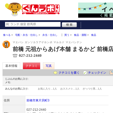
食べる
宅配・弁当・仕出し
弁当・仕出し
買う
食品・酒類
食品
マエバシ ガンソカラアゲホンポ マルカド マエバシテン
前橋 元祖からあげ本舗 まるかど 前橋
027-212-2440
基本情報
クチコミ
写真
クチコミを書く
チェックイン
じぶんのお気に入り:
メモ:
みんなのお気に入り:
お気に入り…
1人
おススメ☆…
1人
がっつり系…
1人
住所
前橋市東片貝町3
027-212-2440