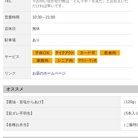
TEL
※お問い合わせの際は「ぐんラボ！を見た」とお伝えいた
だければ幸いです。
営業時間
10:30～21:00
店休日
無休
駐車場
あり
サービス
リンク
お店のホームページ
オススメ
【醤油・旨塩からあげ】
（120g）
【旨ダレ手羽先】
（5本入り
【各種お弁当】
（ご飯特盛