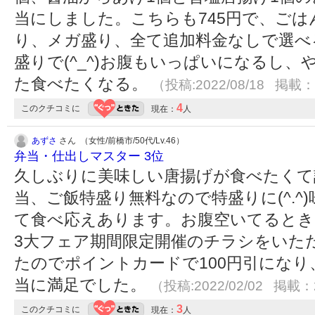
当にしました。こちらも745円で、ご
り、メガ盛り、全て追加料金なしで選べ
盛りで(^_^)お腹もいっぱいになるし
た食べたくなる。
（投稿:2022/08/18 掲載：2
4
このクチコミに
現在：
人
あずさ
さん （女性/前橋市/50代/Lv.46）
弁当・仕出しマスター 3位
久しぶりに美味しい唐揚げが食べたくて
当、ご飯特盛り無料なので特盛りに(^.
て食べ応えあります。お腹空いてるとき
3大フェア期間限定開催のチラシをいた
たのでポイントカードで100円引にな
当に満足でした。
（投稿:2022/02/02 掲載：2
3
このクチコミに
現在：
人