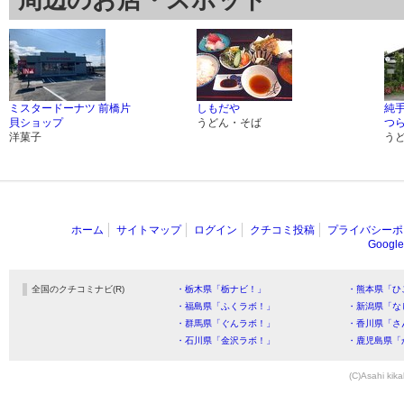
周辺のお店・スポット
ミスタードーナツ 前橋片
しもだや
純手
貝ショップ
うどん・そば
つ
洋菓子
う
ホーム
サイトマップ
ログイン
クチコミ投稿
プライバシーポ
Goog
全国のクチコミナビ(R)
・栃木県「栃ナビ！」
・熊本県「ひ
・福島県「ふくラボ！」
・新潟県「な
・群馬県「ぐんラボ！」
・香川県「さ
・石川県「金沢ラボ！」
・鹿児島県「
(C)Asahi kika