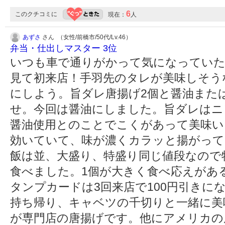
6
このクチコミに
現在：
人
あずさ
さん （女性/前橋市/50代/Lv.46）
弁当・仕出しマスター 3位
いつも車で通りがかって気になってい
見て初来店！手羽先のタレが美味しそう
にしよう。旨ダレ唐揚げ2個と醤油また
せ。今回は醤油にしました。旨ダレはニ
醤油使用とのことでこくがあって美味い
効いていて、味が濃くカラッと揚がって
飯は並、大盛り、特盛り同じ値段なので
食べました。1個が大きく食べ応えがあ
タンプカードは3回来店で100円引きに
持ち帰り、キャベツの千切りと一緒に美
が専門店の唐揚げです。他にアメリカの