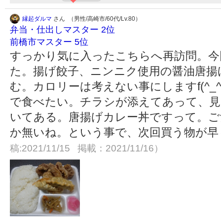
縁起ダルマ
さん （男性/高崎市/60代/Lv.80）
弁当・仕出しマスター 2位
前橋市マスター 5位
すっかり気に入ったこちらへ再訪問。今
た。揚げ餃子、ニンニク使用の醤油唐揚
む。カロリーは考えない事にしますf(^_
で食べたい。チラシが添えてあって、見
いてある。唐揚げカレー丼ですって。ご
か無いね。という事で、次回買う物が早
稿:2021/11/15 掲載：2021/11/16）