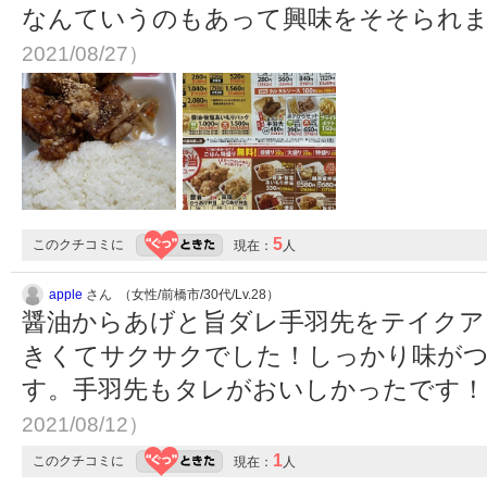
なんていうのもあって興味をそそられ
2021/08/27）
5
このクチコミに
現在：
人
apple
さん （女性/前橋市/30代/Lv.28）
醤油からあげと旨ダレ手羽先をテイクア
きくてサクサクでした！しっかり味が
す。手羽先もタレがおいしかったです
2021/08/12）
1
このクチコミに
現在：
人