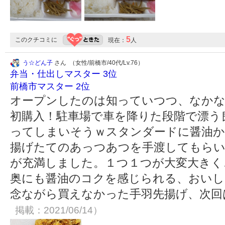
5
このクチコミに
現在：
人
う☆どん子
さん （女性/前橋市/40代/Lv.76）
弁当・仕出しマスター 3位
前橋市マスター 2位
オープンしたのは知っていつつ、なかな
初購入！駐車場で車を降りた段階で漂う
ってしまいそうｗスタンダードに醤油か
揚げたてのあっつあつを手渡してもらい
が充満しました。１つ１つが大変大きく
奥にも醤油のコクを感じられる、おいし
念ながら買えなかった手羽先揚げ、次回
掲載：2021/06/14）