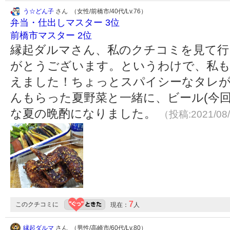
う☆どん子
さん （女性/前橋市/40代/Lv.76）
弁当・仕出しマスター 3位
前橋市マスター 2位
縁起ダルマさん、私のクチコミを見て行
がとうございます。というわけで、私も
えました！ちょっとスパイシーなタレ
んもらった夏野菜と一緒に、ビール(今
な夏の晩酌になりました。
（投稿:2021/08
7
このクチコミに
現在：
人
縁起ダルマ
さん （男性/高崎市/60代/Lv.80）