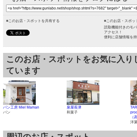
■
このお店・スポットを共有する
■
このお店・スポッ
読取機能付きのモバ
アクセス！
便利に店舗情報を持
このお店・スポットをお気に入り
ています
パン工房 Miel Maman
泉屋長津
TA
パン
和菓子
pr
（
洋