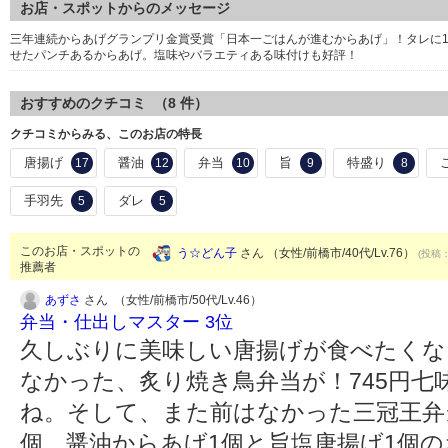
お店・スポットからのメッセージ
三年連続からあげグランプリ金賞受賞「日本一ごはんが進むからあげ」！タレに
せたパンチあるからあげ。塩味やバラエティある味付けも好評！
おすすめのクチコミ （
8
件）
クチコミからみる、このお店の特長
唐揚げ
醤油
弁当
旨
特盛り
17
12
10
9
8
手羽先
ダレ
5
5
このお店・スポットの
う☆どん子
さん （女性/前橋市/40代/Lv.76）
(投稿：
推薦者
あずさ
さん （女性/前橋市/50代/Lv.46）
弁当・仕出しマスター 3位
久しぶりに美味しい唐揚げが食べたくな
なかった、炙り焼き鳥弁当が！745円
ね。そして、また前はなかった三冠王弁
個、醤油からあげ1個と旨塩唐揚げ1個