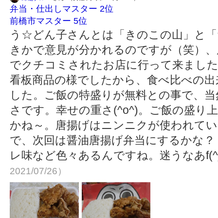
弁当・仕出しマスター 2位
前橋市マスター 5位
う☆どん子さんとは「きのこの山」と「
きかで意見が分かれるのですが（笑）、
でクチコミされたお店に行って来ました
看板商品の様でしたから、食べ比べの出
した。ご飯の特盛りが無料との事で、当
さです。幸せの重さ(^o^)。ご飯の盛
かね～。唐揚げはニンニクが使われてい
で、次回は醤油唐揚げ弁当にするかな？
レ味など色々あるんですね。迷うなあf(^_
2021/07/26）