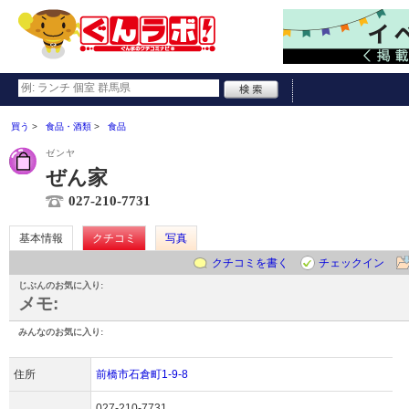
買う
食品・酒類
食品
ゼンヤ
ぜん家
027-210-7731
基本情報
クチコミ
写真
クチコミを書く
チェックイン
じぶんのお気に入り:
メモ:
みんなのお気に入り:
住所
前橋市石倉町1-9-8
027-210-7731