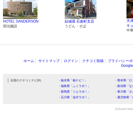
天
HOTEL SANDERSON
結城屋 石倉町支店
キ
宿泊施設
うどん・そば
中
ホーム
サイトマップ
ログイン
クチコミ投稿
プライバシーポ
Goog
全国のクチコミナビ(R)
・栃木県「栃ナビ！」
・熊本県「ひ
・福島県「ふくラボ！」
・新潟県「な
・群馬県「ぐんラボ！」
・香川県「さ
・石川県「金沢ラボ！」
・鹿児島県「
(C)Asahi kika