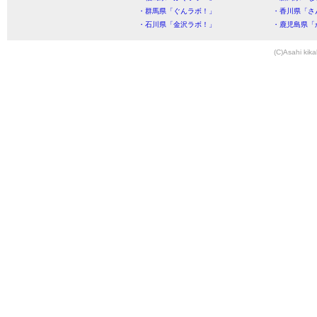
・群馬県「ぐんラボ！」
・香川県「さ
・石川県「金沢ラボ！」
・鹿児島県「
(C)Asahi kika