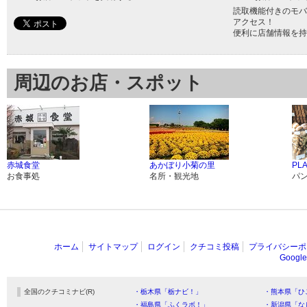
読取機能付きのモバ
アクセス！
便利に店舗情報を持
周辺のお店・スポット
赤城食堂
あかぼり小菊の里
PL
お食事処
名所・観光地
パ
ホーム
サイトマップ
ログイン
クチコミ投稿
プライバシーポ
Goog
全国のクチコミナビ(R)
・栃木県「栃ナビ！」
・熊本県「ひ
・福島県「ふくラボ！」
・新潟県「な