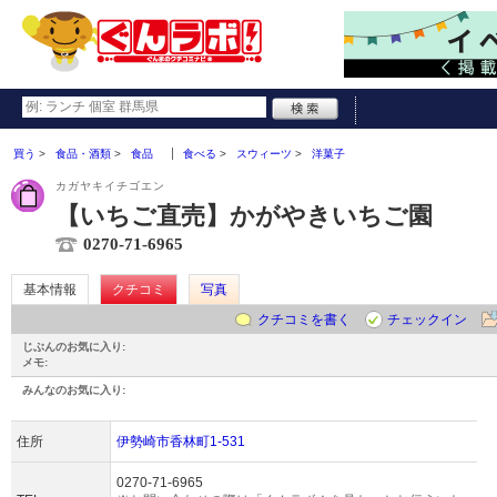
買う
食品・酒類
食品
食べる
スウィーツ
洋菓子
カガヤキイチゴエン
【いちご直売】かがやきいちご園
0270-71-6965
基本情報
クチコミ
写真
クチコミを書く
チェックイン
じぶんのお気に入り:
メモ:
みんなのお気に入り:
住所
伊勢崎市香林町1-531
0270-71-6965