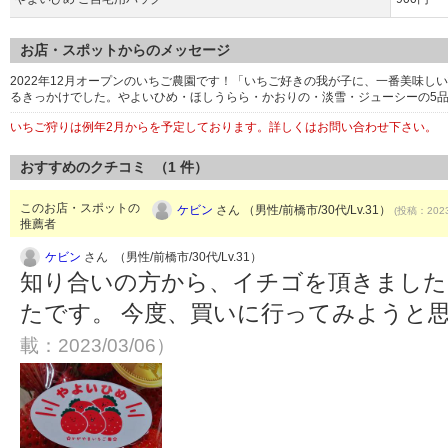
お店・スポットからのメッセージ
2022年12月オープンのいちご農園です！「いちご好きの我が子に、一番美味
るきっかけでした。やよいひめ・ほしうらら・かおりの・淡雪・ジューシーの5
いちご狩りは例年2月からを予定しております。詳しくはお問い合わせ下さい。
おすすめのクチコミ （
1
件）
このお店・スポットの
ケビン
さん （男性/前橋市/30代/Lv.31）
(投稿：2023
推薦者
ケビン
さん （男性/前橋市/30代/Lv.31）
知り合いの方から、イチゴを頂きました
たです。 今度、買いに行ってみようと
載：2023/03/06）