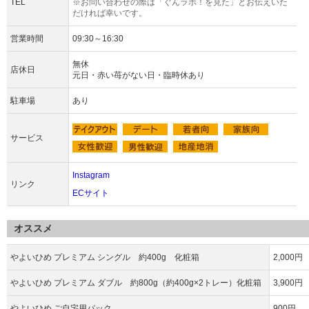
TEL
※お問い合わせの際は「ぐんラボ！を見た」とお伝えいた
だければ幸いです。
営業時間
09:30～16:30
無休
店休日
元日・赤い苺がない日・臨時休あり
駐車場
あり
サービス
Instagram
リンク
ECサイト
オススメ
やよいひめ プレミアム シングル 約400g 化粧箱
2,000円
やよいひめ プレミアム ダブル 約800g（約400g×2トレー）化粧箱
3,900円
やよいひめ ご自宅用パック
900円