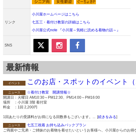
小川屋ホームページはこちら
リンク
七五三・着付け教室の詳細はこちら
小川屋公式note 『小川屋～気軽に読める着物の話～』
SNS
最新情報
このお店・スポットのイベント（
イベント
☆着付け教室 開講情報☆
ニュース
開講日：火曜日 AM10:30～PM12:30、PM14:00～PM16:00
場所 ：小川屋 3階 着付室
料金 ：1回 2,200円
1回あたりの受講料がお得になる回数券もございます。... [
続きをみる
]
七五三祝着 お持ち込みパックプラン
ニュース
ご両親やご兄弟・ご姉妹のお着物を着せたいというお客様へ、小川屋からのお得