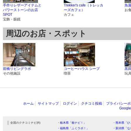
手作りレザーアイテムと
Trekker's cafe（トレッカ
魚屋
パワーストーンのお店
ーズカフェ）
お
SPOT
カフェ
宝飾・眼鏡
周辺のお店・スポット
前橋リビングラボ
コーヒーハウス シープ
黒
その他施設
喫茶
玩
ホーム
サイトマップ
ログイン
クチコミ投稿
プライバシーポ
Goog
全国のクチコミナビ(R)
・栃木県「栃ナビ！」
・熊本県「ひ
・福島県「ふくラボ！」
・新潟県「な