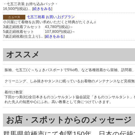
・七五三衣装 お持ち込みパック・
16,500円(税込)... [
続きをみる
]
七五三祝着 お買い上げプラン
ニュース
小川屋にて着物をお買い求めいただくと特典がたくさん♫
3歳正絹祝着フルセット 43,780円(税込)～
5歳正絹祝着セット 107,800円(税込)～
7歳正絹祝着(仕立上り)... [
続きをみる
]
オススメ
振袖、七五三(ぐ～ちょきパスポートで5%off)、など各種祝着から留袖、訪問
クリーニング、しみ抜きやタンスに眠っているお着物のメンテナンスなど見積無
着付け教室
下田かつ美(社)全日本きものコンサルタント協会認定「きものコンサルタント
れた先人の知恵や心にふれ、高い教養として身につけていきます。
お店・スポットからのメッセージ
群馬県前橋市にて創業150年、日本の伝