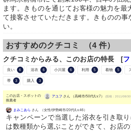
ます。きものを通じてお客様の魅力を最
て接客させていただきます。きものの事
い。
おすすめのクチコミ （
4
件）
クチコミからみる、このお店の特長 [
フ
良い
浴衣
小川屋
利用
着物
6
6
6
5
5
帯
購入
3
3
このお店・スポットの
アユフ
さん （高崎市/50代/Lv.7）
(投稿：2011/08/30
推薦者
まみこあら
さん （女性/伊勢崎市/20代/Lv.46）
キャンペーンで当選した浴衣を引き取り
は数種類から選ぶことができて、お店の