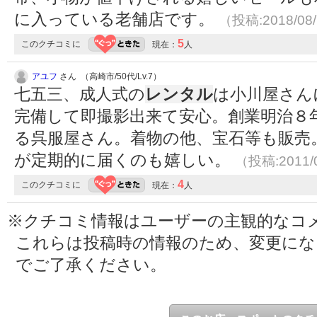
に入っている老舗店です。
（投稿:2018/08
5
このクチコミに
現在：
人
アユフ
さん （高崎市/50代/Lv.7）
七五三、成人式の
レンタル
は小川屋さん
完備して即撮影出来て安心。創業明治８
る呉服屋さん。着物の他、宝石等も販売
が定期的に届くのも嬉しい。
（投稿:2011/
4
このクチコミに
現在：
人
※クチコミ情報はユーザーの主観的なコ
これらは投稿時の情報のため、変更に
でご了承ください。