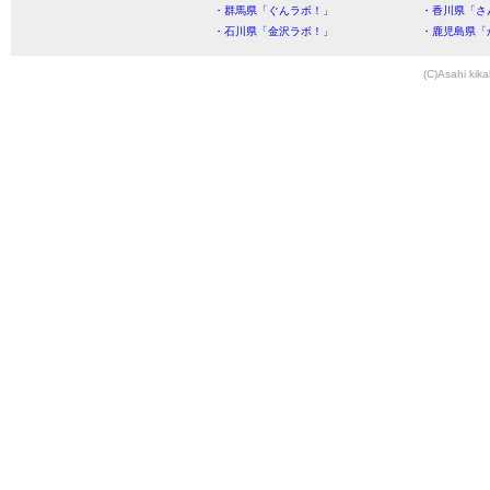
・群馬県「ぐんラボ！」
・香川県「さ
・石川県「金沢ラボ！」
・鹿児島県「
(C)Asahi kika