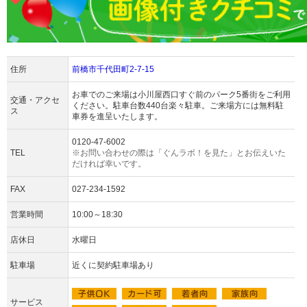
住所
前橋市千代田町2-7-15
お車でのご来場は小川屋西口すぐ前のパーク5番街をご利用
交通・アクセ
ください。駐車台数440台楽々駐車。ご来場方には無料駐
ス
車券を進呈いたします。
0120-47-6002
TEL
※お問い合わせの際は「ぐんラボ！を見た」とお伝えいた
だければ幸いです。
FAX
027-234-1592
営業時間
10:00～18:30
店休日
水曜日
駐車場
近くに契約駐車場あり
サービス