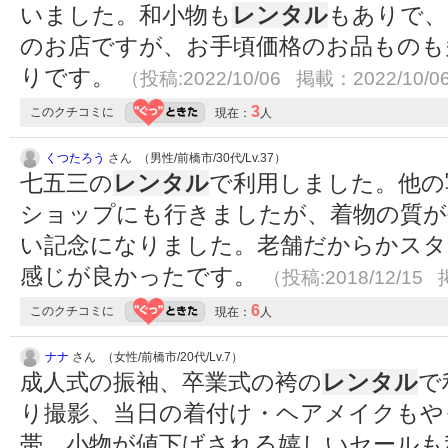
いました。和小物も
レンタル
もありで、
のお店ですが、お手頃価格のお品ものも
りです。
（投稿:2022/10/06 掲載：2022/10/0
3
このクチコミに
現在：
人
くつたろう
さん （男性/前橋市/30代/Lv.37）
七五三の
レンタル
で利用しました。他の
ショップにも行きましたが、着物の質が
い記念になりました。老舗だからかスタ
感じが良かったです。
（投稿:2018/12/15 
6
このクチコミに
現在：
人
ナナ
さん （女性/前橋市/20代/Lv.7）
成人式の振袖、卒業式の袴の
レンタル
で
り撮影、当日の着付け・ヘアメイクもや
帯、小物が値下げされる嬉しいセールも