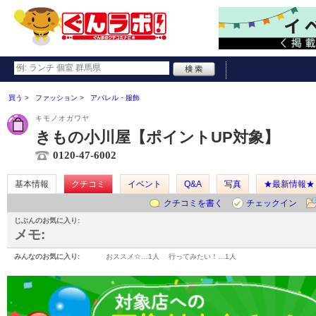
買う
ファッション
アパレル・服飾
キモノオガワヤ
きもの小川屋【ポイントUP対象】
0120-47-6002
基本情報
クチコミ
イベント
Q&A
写真
★最新情報★
クチコミを書く
チェックイン
じぶんのお気に入り:
メモ:
みんなのお気に入り:
おススメ☆…
1人
行ってみたい！…
1人