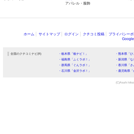
アパレル・服飾
ホーム
サイトマップ
ログイン
クチコミ投稿
プライバシーポ
Goog
全国のクチコミナビ(R)
・栃木県「栃ナビ！」
・熊本県「ひ
・福島県「ふくラボ！」
・新潟県「な
・群馬県「ぐんラボ！」
・香川県「さ
・石川県「金沢ラボ！」
・鹿児島県「
(C)Asahi kika