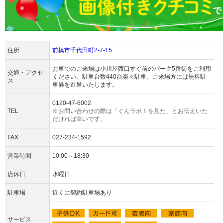
住所
前橋市千代田町2-7-15
お車でのご来場は小川屋西口すぐ前のパーク5番街をご利用
交通・アクセ
ください。駐車台数440台楽々駐車。ご来場方には無料駐
ス
車券を進呈いたします。
0120-47-6002
TEL
※お問い合わせの際は「ぐんラボ！を見た」とお伝えいた
だければ幸いです。
FAX
027-234-1592
営業時間
10:00～18:30
店休日
水曜日
駐車場
近くに契約駐車場あり
サービス