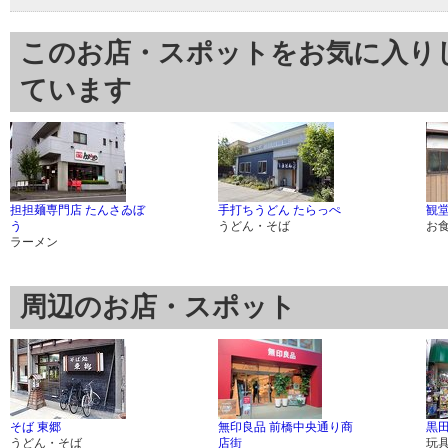
このお店・スポットをお気に入り
ています
担担麺専門店 たんさゐぼ
手打ちうどん たらっぺ
観
う
うどん・そば
お
ラーメン
周辺のお店・スポット
そば 東郷
無印良品 前橋中央通り商
黒
うどん・そば
店街
玩