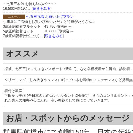
・七五三衣装 お持ち込みパック・
16,500円(税込)... [
続きをみる
]
七五三祝着 お買い上げプラン
ニュース
小川屋にて着物をお買い求めいただくと特典がたくさん♫
3歳正絹祝着フルセット 43,780円(税込)～
5歳正絹祝着セット 107,800円(税込)～
7歳正絹祝着(仕立上り)... [
続きをみる
]
オススメ
振袖、七五三(ぐ～ちょきパスポートで5%off)、など各種祝着から留袖、訪問
クリーニング、しみ抜きやタンスに眠っているお着物のメンテナンスなど見積無
着付け教室
下田かつ美(社)全日本きものコンサルタント協会認定「きものコンサルタント
れた先人の知恵や心にふれ、高い教養として身につけていきます。
お店・スポットからのメッセージ
群馬県前橋市にて創業150年、日本の伝