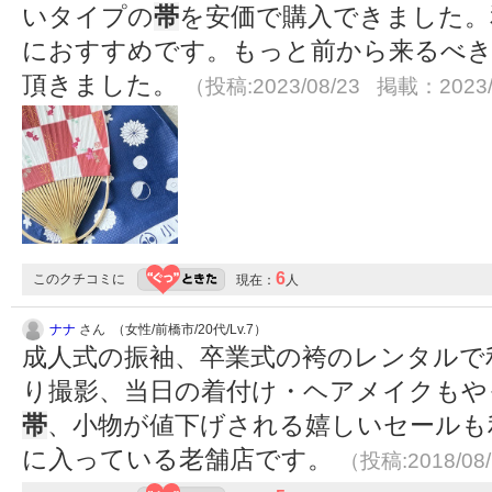
いタイプの
帯
を安価で購入できました。
におすすめです。もっと前から来るべき
頂きました。
（投稿:2023/08/23 掲載：2023/
6
このクチコミに
現在：
人
ナナ
さん （女性/前橋市/20代/Lv.7）
成人式の振袖、卒業式の袴のレンタルで
り撮影、当日の着付け・ヘアメイクもや
帯
、小物が値下げされる嬉しいセールも
に入っている老舗店です。
（投稿:2018/08