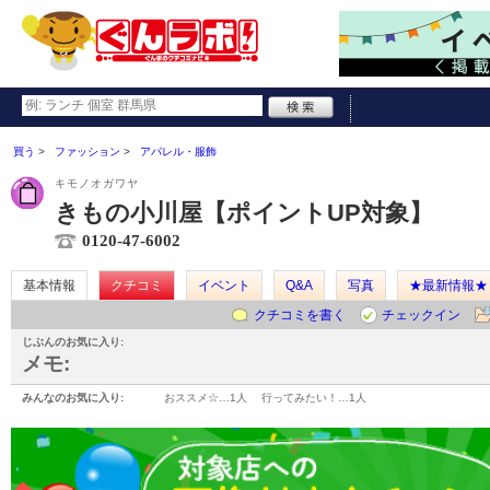
買う
ファッション
アパレル・服飾
キモノオガワヤ
きもの小川屋【ポイントUP対象】
0120-47-6002
基本情報
クチコミ
イベント
Q&A
写真
★最新情報★
クチコミを書く
チェックイン
じぶんのお気に入り:
メモ:
みんなのお気に入り:
おススメ☆…
1人
行ってみたい！…
1人