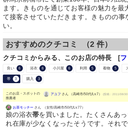
ます。きものを通じてお客様の魅力を最
て接客させていただきます。きものの事
い。
おすすめのクチコミ （
2
件）
クチコミからみる、このお店の特長 [
フ
良い
浴衣
小川屋
利用
着物
6
6
6
5
5
帯
購入
3
3
このお店・スポットの
アユフ
さん （高崎市/50代/Lv.7）
(投稿：2011/08/30
推薦者
お茶モッチー
さん （女性/高崎市/50代/Lv.77）
娘の浴衣
帯
を買いました。たくさんあっ
れ在庫が少なくなったそうです。それ