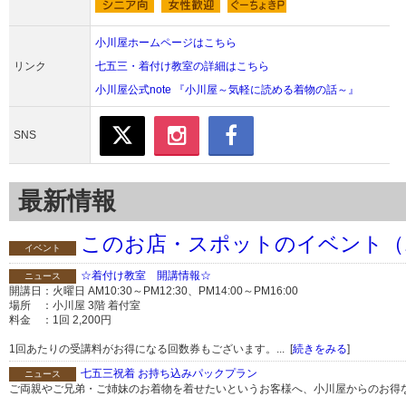
小川屋ホームページはこちら
リンク
七五三・着付け教室の詳細はこちら
小川屋公式note 『小川屋～気軽に読める着物の話～』
SNS
最新情報
このお店・スポットのイベント（
イベント
☆着付け教室 開講情報☆
ニュース
開講日：火曜日 AM10:30～PM12:30、PM14:00～PM16:00
場所 ：小川屋 3階 着付室
料金 ：1回 2,200円
1回あたりの受講料がお得になる回数券もございます。... [
続きをみる
]
七五三祝着 お持ち込みパックプラン
ニュース
ご両親やご兄弟・ご姉妹のお着物を着せたいというお客様へ、小川屋からのお得