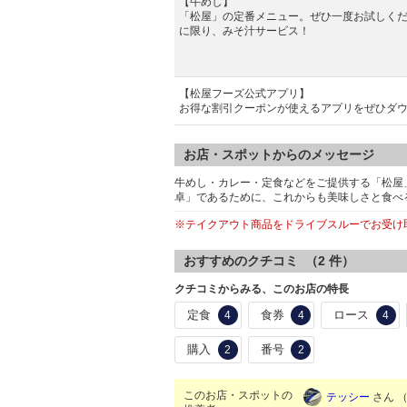
【牛めし】
「松屋」の定番メニュー。ぜひ一度お試しく
に限り、みそ汁サービス！
【松屋フーズ公式アプリ】
お得な割引クーポンが使えるアプリをぜひダ
お店・スポットからのメッセージ
牛めし・カレー・定食などをご提供する「松屋
卓」であるために、これからも美味しさと食べ
※テイクアウト商品をドライブスルーでお受け
おすすめのクチコミ （
2
件）
クチコミからみる、このお店の特長
定食
食券
ロース
4
4
4
購入
番号
2
2
このお店・スポットの
テッシー
さん （