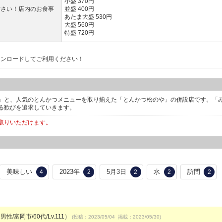
小盛 370円
ださい！店内のお食事
並盛 400円
あたま大盛 530円
大盛 560円
特盛 720円
ウンロードしてご利用ください！
」と、人気のとんかつメニューを取り揃えた「とんかつ松のや」の併設店です。「
る歓びを追求していきます。
取りいただけます。
美味しい
2023年
5月3日
水
訪問
4
2
2
2
2
男性/富岡市/60代/Lv.111）
(投稿：2023/05/04 掲載：2023/05/30)