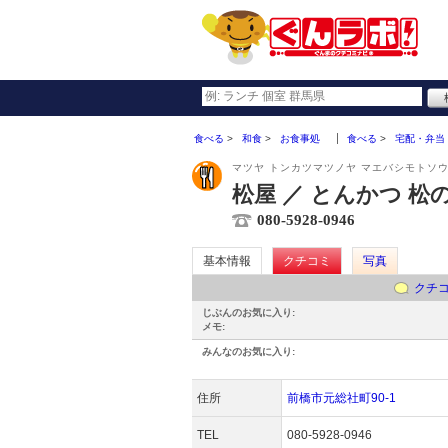
食べる
和食
お食事処
食べる
宅配・弁当
マツヤ トンカツマツノヤ マエバシモトソ
松屋 ／ とんかつ 松
080-5928-0946
基本情報
クチコミ
写真
クチ
じぶんのお気に入り:
メモ:
みんなのお気に入り:
住所
前橋市元総社町90-1
TEL
080-5928-0946