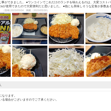
む事ができました。 ●ワンコインでこれだけのランチを味わえるのは、大変コスト
icaが使用できたので大変便利だと思いました。 ●他にも美味しそうな定食が多数あ
。
（投稿:2023/05/04 掲載：2023/05/30）
人
になります。
いる場合がございますのでご了承ください。