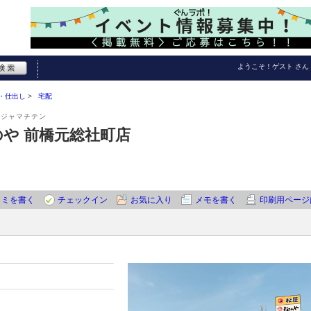
ようこそ！
ゲスト
さん
・仕出し
宅配
ウジャマチテン
のや 前橋元総社町店
コミを書く
チェックイン
お気に入り
メモを書く
印刷用ページ