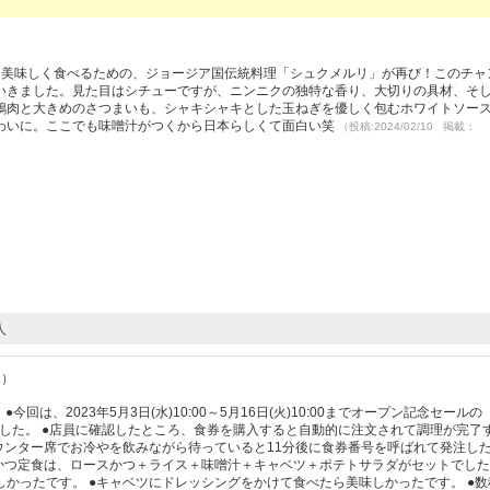
）
を美味しく食べるための、ジョージア国伝統料理「シュクメルリ」が再び！このチャ
いきました。見た目はシチューですが、ニンニクの独特な香り、大切りの具材、そ
鶏肉と大きめのさつまいも、シャキシャキとした玉ねぎを優しく包むホワイトソース
わいに。ここでも味噌汁がつくから日本らしくて面白い笑
（投稿:2024/02/10 掲載：
人
1）
4着膳。 ●今回は、2023年5月3日(水)10:00～5月16日(火)10:00までオープン記念セール
しました。 ●店員に確認したところ、食券を購入すると自動的に注文されて調理が完了
ウンター席でお冷やを飲みながら待っていると11分後に食券番号を呼ばれて発注し
かつ定食は、ロースかつ＋ライス＋味噌汁＋キャベツ＋ポテトサラダがセットでした。
かったです。 ●キャベツにドレッシングをかけて食べたら美味しかったです。 ●数