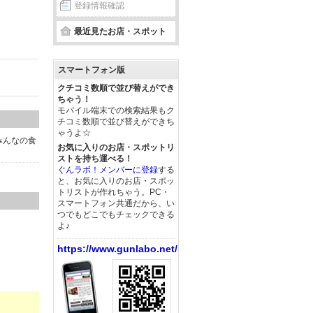
登録情報確認
最近見たお店・スポット
スマートフォン版
クチコミ数順で並び替えができ
ちゃう！
モバイル端末での検索結果もク
チコミ数順で並び替えができち
ゃうよ☆
みんなの食
お気に入りのお店・スポットリ
ストを持ち運べる！
ぐんラボ！メンバーに登録
する
と、お気に入りのお店・スポッ
トリストが作れちゃう。PC・
スマートフォン共通だから、い
つでもどこでもチェックできる
よ♪
https://www.gunlabo.net/