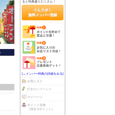
ると特典盛りだくさん！
ぐんラボ！
無料メンバー登録
る
[→メンバー特典の詳細をみる]
お気に入り
行きたいイベント
マイページ
ポイント交換
（現在 0ポイント）