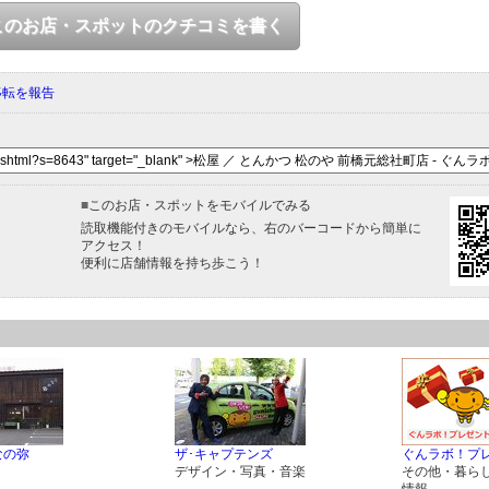
このお店・スポットのクチコミを書く
移転を報告
■
このお店・スポットをモバイルでみる
読取機能付きのモバイルなら、右のバーコードから簡単に
アクセス！
便利に店舗情報を持ち歩こう！
なの弥
ザ･キャプテンズ
ぐんラボ！プ
デザイン・写真・音楽
その他・暮ら