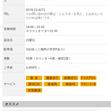
ス
0278-22-4271
TEL
※お問い合わせの際は「ぐんラボ！を見た」とお伝えいた
だければ幸いです。
18:00～23:30
営業時間
※ラストオーダー22:30
店休日
日曜日
駐車場
3台(近くに無料の市営Pあり)
席数
50席（カウンター6席・個室2室）
ご予算
4,000円 ～
サービス
オススメ