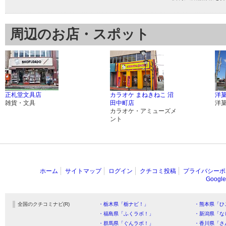
周辺のお店・スポット
正札堂文具店
カラオケ まねきねこ 沼
洋菓
雑貨・文具
田中町店
洋
カラオケ・アミューズメ
ント
ホーム
サイトマップ
ログイン
クチコミ投稿
プライバシーポ
Goog
全国のクチコミナビ(R)
・栃木県「栃ナビ！」
・熊本県「ひ
・福島県「ふくラボ！」
・新潟県「な
・群馬県「ぐんラボ！」
・香川県「さ