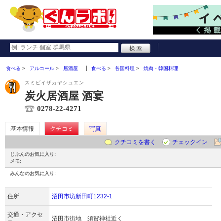
食べる
アルコール
居酒屋
食べる
各国料理
焼肉・韓国料理
スミビイザカヤシュエン
炭火居酒屋 酒宴
0278-22-4271
基本情報
クチコミ
写真
クチコミを書く
チェックイン
じぶんのお気に入り:
メモ:
みんなのお気に入り:
住所
沼田市坊新田町1232-1
交通・アクセ
沼田市街地 須賀神社近く