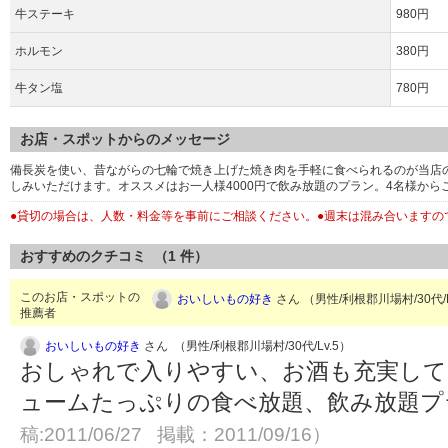
牛ステーキ
980円
ホルモン
380円
牛タン塩
780円
お店・スポットからのメッセージ
備長炭を使い、昔ながらの七輪で焼き上げた焼き肉を手軽に食べられるのが当店
しみいただけます。オススメはお一人様4000円で飲み放題のプラン。4名様から
●貸切の場合は、人数・料金等を事前にご相談ください。●週末は混み合います
おすすめのクチコミ （
1
件）
このお店・スポットの
おいしいもの好き
さん （男性/利根郡川場村/30代/L
推薦者
おいしいもの好き
さん （男性/利根郡川場村/30代/Lv.5）
おしゃれで入りやすい、お酒も充実して
ュームたっぷりの食べ放題、飲み放題
稿:2011/06/27 掲載：2011/09/16）