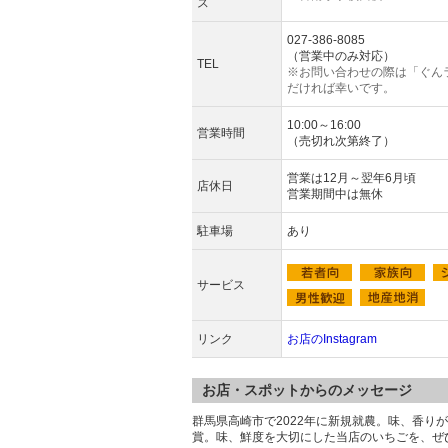
ス
027-386-8085
（営業中のみ対応）
TEL
※お問い合わせの際は「ぐん
だければ幸いです。
10:00～16:00
営業時間
（売切れ次第終了）
営業は12月～翌年6月頃
店休日
営業期間中は無休
駐車場
あり
サービス
リンク
お店のInstagram
お店・スポットからのメッセージ
群馬県高崎市で2022年に新規就農。味、香
賞。味、鮮度を大切にした当店のいちごを、ぜ