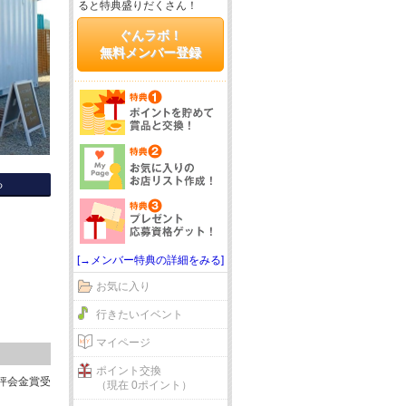
ると特典盛りだくさん！
ぐんラボ！
無料メンバー登録
る
[→メンバー特典の詳細をみる]
お気に入り
行きたいイベント
マイページ
ポイント交換
評会金賞受
（現在 0ポイント）