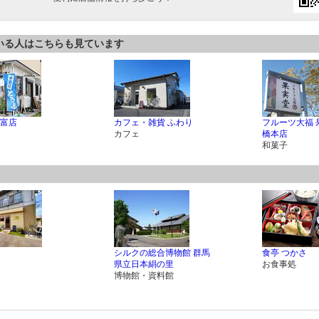
いる人はこちらも見ています
富店
カフェ・雑貨 ふわり
フルーツ大福 
カフェ
橋本店
和菓子
シルクの総合博物館 群馬
食亭 つかさ
県立日本絹の里
お食事処
博物館・資料館