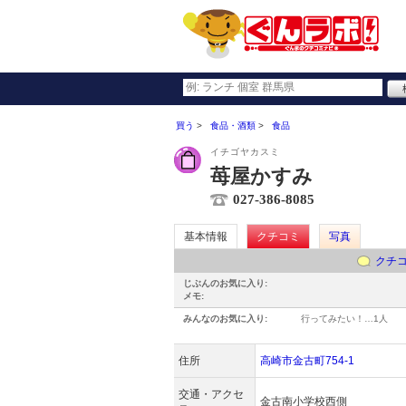
買う
食品・酒類
食品
イチゴヤカスミ
苺屋かすみ
027-386-8085
基本情報
クチコミ
写真
クチ
じぶんのお気に入り:
メモ:
みんなのお気に入り:
行ってみたい！…
1人
住所
高崎市金古町754-1
交通・アクセ
金古南小学校西側