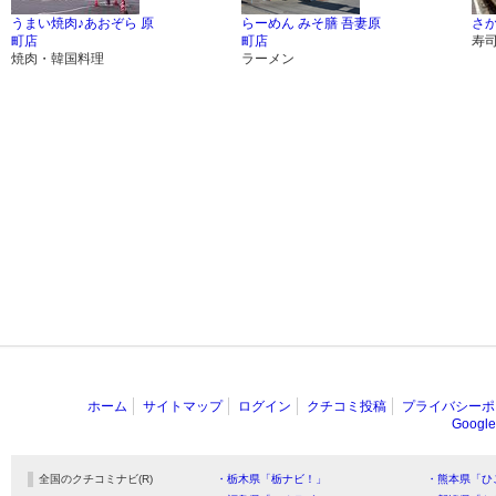
うまい焼肉♪あおぞら 原
らーめん みそ膳 吾妻原
さ
町店
町店
寿
焼肉・韓国料理
ラーメン
ホーム
サイトマップ
ログイン
クチコミ投稿
プライバシーポ
Goog
全国のクチコミナビ(R)
・栃木県「栃ナビ！」
・熊本県「ひ