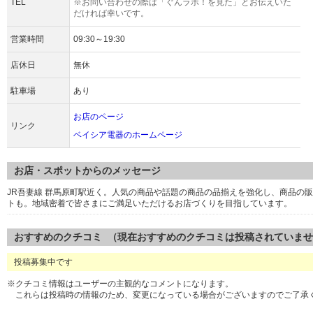
TEL
※お問い合わせの際は「ぐんラボ！を見た」とお伝えいた
だければ幸いです。
営業時間
09:30～19:30
店休日
無休
駐車場
あり
お店のページ
リンク
ベイシア電器のホームページ
お店・スポットからのメッセージ
JR吾妻線 群馬原町駅近く。人気の商品や話題の商品の品揃えを強化し、商品の
トも。地域密着で皆さまにご満足いただけるお店づくりを目指しています。
おすすめのクチコミ （現在おすすめのクチコミは投稿されていま
投稿募集中です
※クチコミ情報はユーザーの主観的なコメントになります。
これらは投稿時の情報のため、変更になっている場合がございますのでご了承