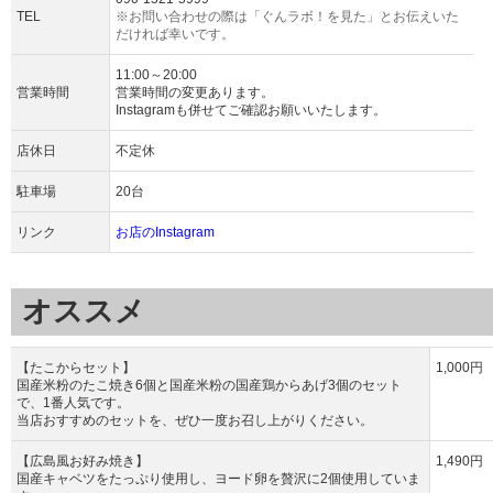
TEL
※お問い合わせの際は「ぐんラボ！を見た」とお伝えいた
だければ幸いです。
11:00～20:00
営業時間
営業時間の変更あります。
Instagramも併せてご確認お願いいたします。
店休日
不定休
駐車場
20台
リンク
お店のInstagram
オススメ
【たこからセット】
1,000円
国産米粉のたこ焼き6個と国産米粉の国産鶏からあげ3個のセット
で、1番人気です。
当店おすすめのセットを、ぜひ一度お召し上がりください。
【広島風お好み焼き】
1,490円
国産キャベツをたっぷり使用し、ヨード卵を贅沢に2個使用していま