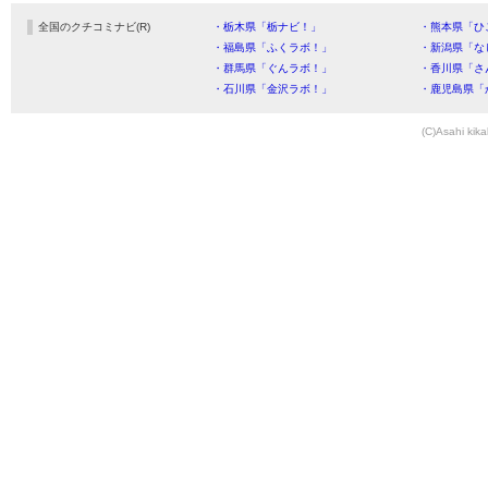
全国のクチコミナビ(R)
・栃木県「栃ナビ！」
・熊本県「ひ
・福島県「ふくラボ！」
・新潟県「な
・群馬県「ぐんラボ！」
・香川県「さ
・石川県「金沢ラボ！」
・鹿児島県「
(C)Asahi kika