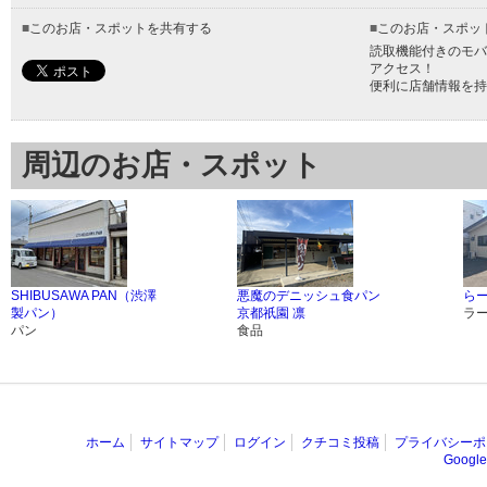
■
このお店・スポットを共有する
■
このお店・スポッ
読取機能付きのモバ
アクセス！
便利に店舗情報を持
周辺のお店・スポット
SHIBUSAWA PAN（渋澤
悪魔のデニッシュ食パン
らー
製パン）
京都祇園 凛
ラ
パン
食品
ホーム
サイトマップ
ログイン
クチコミ投稿
プライバシーポ
Goog