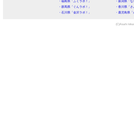
・福島県「ふくラボ！」
・新潟県「な
・群馬県「ぐんラボ！」
・香川県「さ
・石川県「金沢ラボ！」
・鹿児島県「
(C)Asahi kika