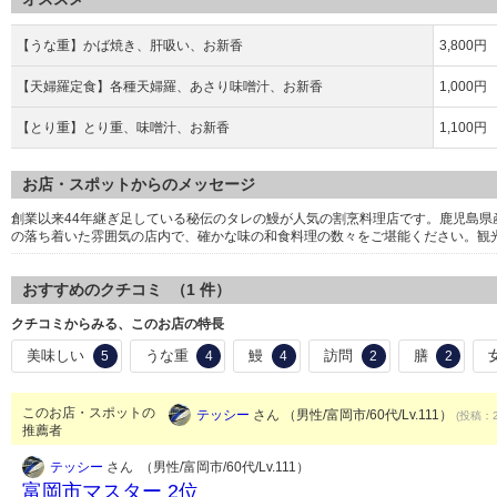
【うな重】かば焼き、肝吸い、お新香
3,800円
【天婦羅定食】各種天婦羅、あさり味噌汁、お新香
1,000円
【とり重】とり重、味噌汁、お新香
1,100円
お店・スポットからのメッセージ
創業以来44年継ぎ足している秘伝のタレの鰻が人気の割烹料理店です。鹿児島
の落ち着いた雰囲気の店内で、確かな味の和食料理の数々をご堪能ください。観
おすすめのクチコミ （
1
件）
クチコミからみる、このお店の特長
美味しい
うな重
鰻
訪問
膳
5
4
4
2
2
このお店・スポットの
テッシー
さん （男性/富岡市/60代/Lv.111）
(投稿：2
推薦者
テッシー
さん （男性/富岡市/60代/Lv.111）
富岡市マスター 2位