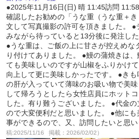
●2025年11月16日(日) 晴 11:45訪問 
確認したお勧めの「うな重（うな重＋きも
文して写真撮影の許可を頂きました。 
みながら待っていると13分後に発注し
●うな重は、ご飯の上に甘さが控えめな
り付けてありました。 ●鰻の蒲焼きは
ても美味しいのですが山椒をふりかけて
向上して更に美味しかったです。 ●き
の肝が入っていて薄味のお吸い物で美味
して帰ろうとしたら女性店員にホットコ
した。有り難うございました。 ●代金の支
ので大変便利だと思いました。 ●他に
事ができるので、又、訪問したいと思
稿:2025/11/16 掲載：2026/02/02）