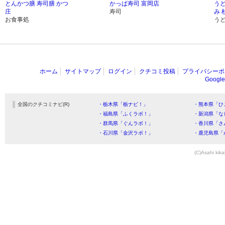
とんかつ膳 寿司膳 かつ
かっぱ寿司 富岡店
う
庄
寿司
み 
お食事処
う
ホーム
サイトマップ
ログイン
クチコミ投稿
プライバシーポ
Goog
全国のクチコミナビ(R)
・栃木県「栃ナビ！」
・熊本県「ひ
・福島県「ふくラボ！」
・新潟県「な
・群馬県「ぐんラボ！」
・香川県「さ
・石川県「金沢ラボ！」
・鹿児島県「
(C)Asahi kika