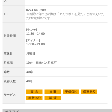
ス
0274-64-0689
TEL
※お問い合わせの際は「ぐんラボ！を見た」とお伝えいた
だければ幸いです。
[ランチ]
11:30～14:00
営業時間
[ディナー]
17:00～21:00
店休日
月曜日
駐車場
10台 観光バス駐車可
席数
40席
収容人数
40名
サービス
オススメ