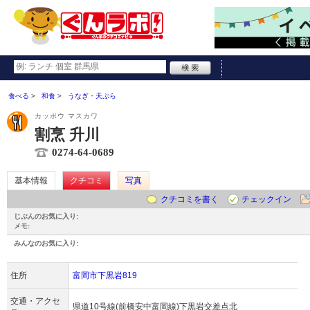
食べる
和食
うなぎ・天ぷら
カッポウ マスカワ
割烹 升川
0274-64-0689
基本情報
クチコミ
写真
クチコミを書く
チェックイン
じぶんのお気に入り:
メモ:
みんなのお気に入り:
住所
富岡市下黒岩819
交通・アクセ
県道10号線(前橋安中富岡線)下黒岩交差点北