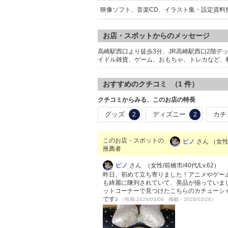
映像ソフト、音楽CD、イラスト集・設定資料
お店・スポットからのメッセージ
高崎駅西口より徒歩3分、JR高崎駅西口2階デ
イドル雑貨、ゲーム、おもちゃ、トレカなど、
おすすめのクチコミ （
1
件）
クチコミからみる、このお店の特長
グッズ
ディズニー
カチ
2
2
このお店・スポットの
ピノ
さん （女性/
推薦者
ピノ
さん （女性/前橋市/40代/Lv.62）
昨日、初めて立ち寄りました！アニメやゲー
も綺麗に陳列されていて、美品が揃っていま
ットコーナーで見つけたこちらのカチューシ
です♪
（投稿:2026/03/09 掲載：2026/03/26）