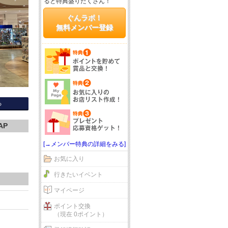
ると特典盛りだくさん！
ぐんラボ！
無料メンバー登録
る
AP
[→メンバー特典の詳細をみる]
お気に入り
行きたいイベント
マイページ
ポイント交換
（現在 0ポイント）