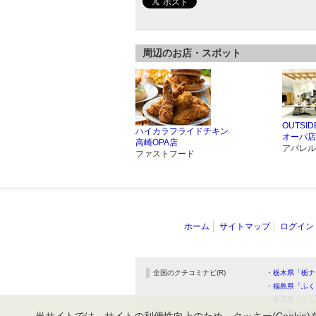
周辺のお店・スポット
OUTSID
ハイカラフライドチキン
オーパ店
高崎OPA店
アパレル
ファストフード
ホーム
サイトマップ
ログイン
全国のクチコミナビ(R)
・栃木県「栃ナ
・福島県「ふく
・群馬県「ぐん
・石川県「金沢