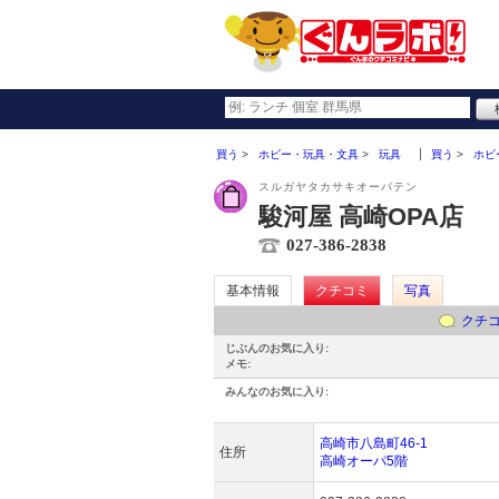
買う
ホビー・玩具・文具
玩具
買う
ホビ
スルガヤタカサキオーパテン
駿河屋 高崎OPA店
027-386-2838
基本情報
クチコミ
写真
クチ
じぶんのお気に入り:
メモ:
みんなのお気に入り:
高崎市八島町46-1
住所
高崎オーパ5階