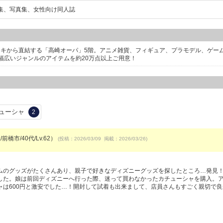
集、写真集、女性向け同人誌
ッキから直結する「高崎オーパ」5階。アニメ雑貨、フィギュア、プラモデル、ゲー
幅広いジャンルのアイテムを約20万点以上ご用意！
ューシャ
2
前橋市/40代/Lv.62）
(投稿：2026/03/09 掲載：2026/03/26)
ムのグッズがたくさんあり、親子で好きなディズニーグッズを探したところ…発見
した。娘は前回ディズニーへ行った際、迷って買わなかったカチューシャを購入。
ャは600円と激安でした…！開封して試着も出来まして、店員さんもすごく親切で良