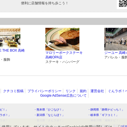
便利に店舗情報を持ち歩こう！
E THE BOX 高崎
マロリーポークステーキ
ジーユー 高崎
高崎OPA店
アパレル・服
・服飾
ステーキ・ハンバーグ
クチコミ投稿
プライバシーポリシー
リンク
規約
運営会社
ぐんラボ！
Google AdSense広告について
ビ！」
・熊本県「ひごなび！」
・静岡県「静岡ナビっち！」
ラボ！」
・新潟県「なじらぼ！」
・岐阜県「ギフコミ！」
ラボ！」
・香川県「さんラボ！」
・神奈川県「湘南ナビ！」
ラボ！」
・鹿児島県「かごぶら！」
・埼玉県北部地域「彩北なび