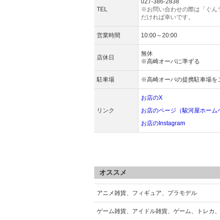
027-386-2838
TEL
※お問い合わせの際は「ぐん
だければ幸いです。
営業時間
10:00～20:00
無休
店休日
※高崎オーパに準ずる
駐車場
※高崎オーパの提携駐車場を
お店のX
リンク
お店のページ（駿河屋ホーム
お店のInstagram
オススメ
アニメ雑貨、フィギュア、プラモデル
ゲーム雑貨、アイドル雑貨、ゲーム、トレカ