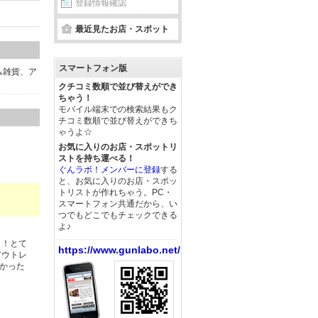
登録情報確認
最近見たお店・スポット
スマートフォン版
ム雑貨、ア
クチコミ数順で並び替えができ
ちゃう！
モバイル端末での検索結果もク
チコミ数順で並び替えができち
ゃうよ☆
お気に入りのお店・スポットリ
ストを持ち運べる！
ぐんラボ！メンバーに登録
する
と、お気に入りのお店・スポッ
トリストが作れちゃう。PC・
スマートフォン共通だから、い
つでもどこでもチェックできる
よ♪
！！とて
https://www.gunlabo.net/
アウトレ
かった