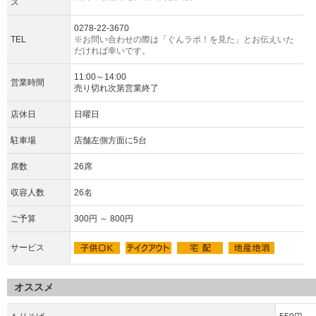
ス
0278-22-3670
TEL
※お問い合わせの際は「ぐんラボ！を見た」とお伝えいた
だければ幸いです。
11:00～14:00
営業時間
売り切れ次第営業終了
店休日
日曜日
駐車場
店舗左側方面に5台
席数
26席
収容人数
26名
ご予算
300円 ～ 800円
サービス
オススメ