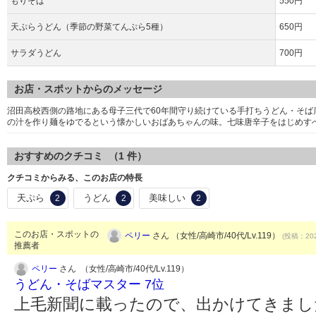
もりそば
550円
天ぷらうどん（季節の野菜てんぷら5種）
650円
サラダうどん
700円
お店・スポットからのメッセージ
沼田高校西側の路地にある母子三代で60年間守り続けている手打ちうどん・そ
の汁を作り麺をゆでるという懐かしいおばあちゃんの味。七味唐辛子をはじめす
おすすめのクチコミ （
1
件）
クチコミからみる、このお店の特長
天ぷら
うどん
美味しい
2
2
2
このお店・スポットの
ペリー
さん （女性/高崎市/40代/Lv.119）
(投稿：202
推薦者
ペリー
さん （女性/高崎市/40代/Lv.119）
うどん・そばマスター 7位
上毛新聞に載ったので、出かけてきました