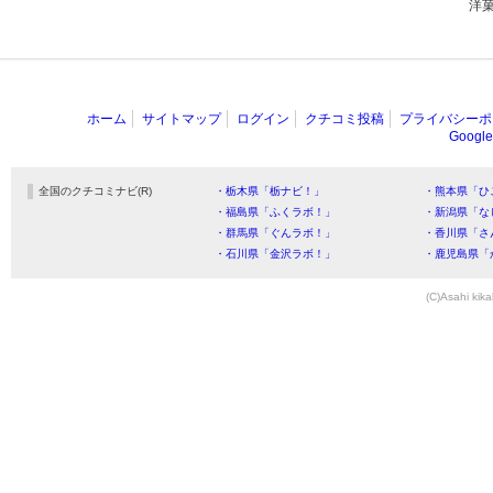
洋
ホーム
サイトマップ
ログイン
クチコミ投稿
プライバシーポ
Goog
全国のクチコミナビ(R)
・栃木県「栃ナビ！」
・熊本県「ひ
・福島県「ふくラボ！」
・新潟県「な
・群馬県「ぐんラボ！」
・香川県「さ
・石川県「金沢ラボ！」
・鹿児島県「
(C)Asahi kika