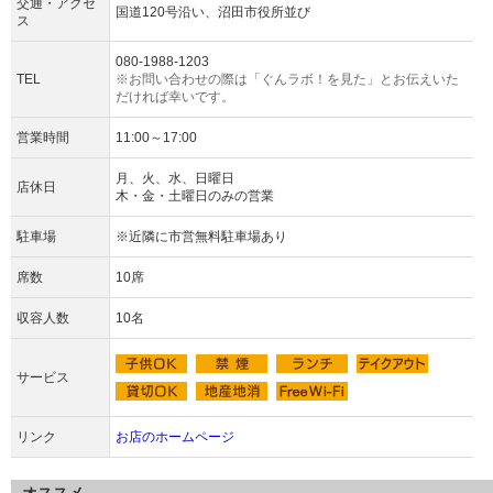
交通・アクセ
国道120号沿い、沼田市役所並び
ス
080-1988-1203
TEL
※お問い合わせの際は「ぐんラボ！を見た」とお伝えいた
だければ幸いです。
営業時間
11:00～17:00
月、火、水、日曜日
店休日
木・金・土曜日のみの営業
駐車場
※近隣に市営無料駐車場あり
席数
10席
収容人数
10名
サービス
リンク
お店のホームページ