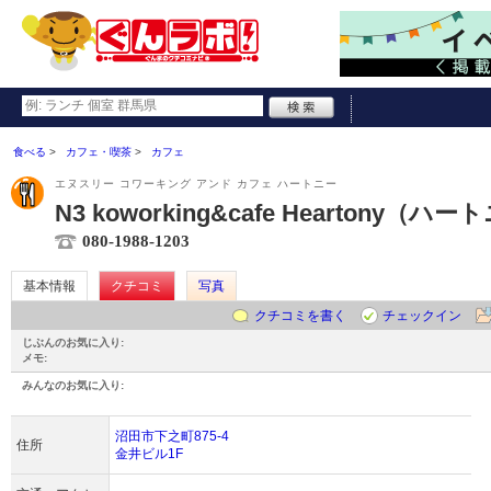
食べる
カフェ・喫茶
カフェ
エヌスリー コワーキング アンド カフェ ハートニー
N3 koworking&cafe Heartony（ハ
080-1988-1203
基本情報
クチコミ
写真
クチコミを書く
チェックイン
じぶんのお気に入り:
メモ:
みんなのお気に入り:
沼田市下之町875-4
住所
金井ビル1F