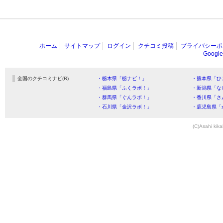
ホーム
サイトマップ
ログイン
クチコミ投稿
プライバシーポ
Goog
全国のクチコミナビ(R)
・栃木県「栃ナビ！」
・熊本県「ひ
・福島県「ふくラボ！」
・新潟県「な
・群馬県「ぐんラボ！」
・香川県「さ
・石川県「金沢ラボ！」
・鹿児島県「
(C)Asahi kika