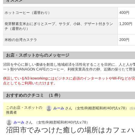
オススメ
ホットコーヒー（週替わり）
400円
発芽酵素玄米おにぎりとスープ、サラダ、小鉢、デザート付きラン
1,200円
チ（週替わり）
米粉の台湾カステラ
200円
お店・スポットからのメッセージ
沼田を中心に新しい価値を創造し地域経済を活性化することを目的に、人と人が
ート類やVANAGON CAFEのコーヒー、利根実業高生作の卵、近隣の採りたて
併設しているN3 koworkingにはビジネスに必須のインターネットやWi-Fi
点としてもご利用いただけます。
おすすめのクチコミ （
1
件）
このお店・スポットの
みーみ
さん （女性/利根郡昭和村/40代/Lv.78）
(投
推薦者
みーみ
さん （女性/利根郡昭和村/40代/Lv.78）
沼田市でみつけた癒しの場所はカフェハ