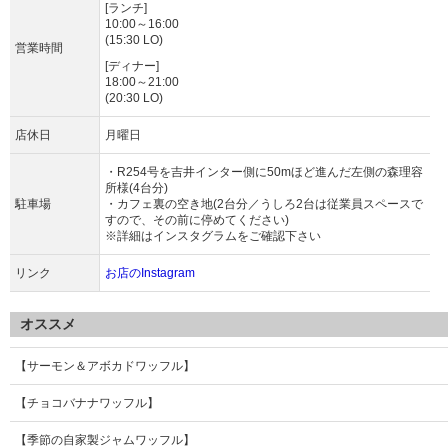
[ランチ]
10:00～16:00
(15:30 LO)
営業時間
[ディナー]
18:00～21:00
(20:30 LO)
店休日
月曜日
・R254号を吉井インター側に50mほど進んだ左側の森理容
所様(4台分)
駐車場
・カフェ裏の空き地(2台分／うしろ2台は従業員スペースで
すので、その前に停めてください)
※詳細はインスタグラムをご確認下さい
リンク
お店のInstagram
オススメ
【サーモン＆アボカドワッフル】
【チョコバナナワッフル】
【季節の自家製ジャムワッフル】