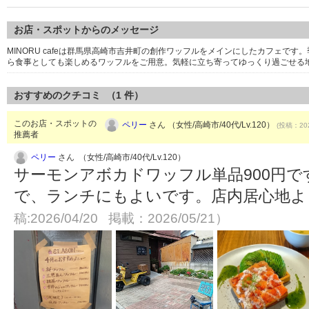
お店・スポットからのメッセージ
MINORU cafeは群馬県高崎市吉井町の創作ワッフルをメインにしたカフェで
ら食事としても楽しめるワッフルをご用意。気軽に立ち寄ってゆっくり過ごせる
おすすめのクチコミ （
1
件）
このお店・スポットの
ペリー
さん （女性/高崎市/40代/Lv.120）
(投稿：202
推薦者
ペリー
さん （女性/高崎市/40代/Lv.120）
サーモンアボカドワッフル単品900円で
で、ランチにもよいです。店内居心地
稿:2026/04/20 掲載：2026/05/21）