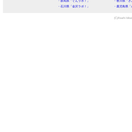
・群馬県「ぐんラボ！」
・香川県「さ
・石川県「金沢ラボ！」
・鹿児島県「
(C)Asahi kika