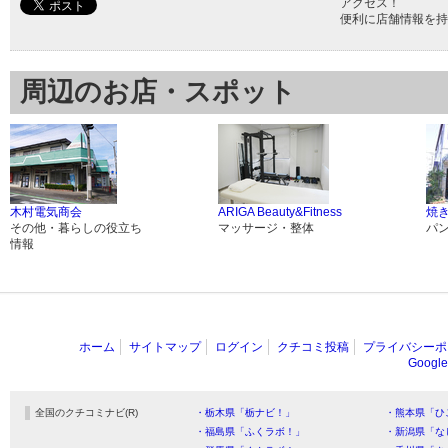
アクセス！
便利に店舗情報を持
周辺のお店・スポット
木村電気商会
ARIGA Beauty&Fitness
焼
その他・暮らしの役立ち
マッサージ・整体
パ
情報
ホーム
サイトマップ
ログイン
クチコミ投稿
プライバシーポ
Goog
全国のクチコミナビ(R)
・栃木県「栃ナビ！」
・熊本県「ひ
・福島県「ふくラボ！」
・新潟県「な