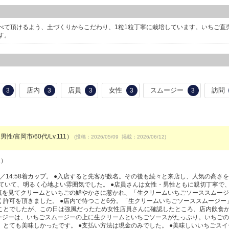
べて頂けるよう、土づくりからこだわり、1粒1粒丁寧に栽培しています。いちご直
す。
店内
店員
女性
スムージー
訪問
3
3
3
3
3
男性/富岡市/60代/Lv.111）
(投稿：2026/05/09 掲載：2026/06/12)
1）
4:52注文／14:58着カップ。 ●入店すると先客が数名。その後も続々と来店し、人気の高さ
れていて、明るく心地よい雰囲気でした。 ●店員さんは女性・男性ともに親切丁寧で
真を見てクリームといちごの鮮やかさに惹かれ、「生クリームいちごソーススムージー
許可を頂きました。 ●店内で待つこと6分。「生クリームいちごソーススムージー
ことでしたが、この日は強風だったため女性店員さんに確認したところ、店内飲食
ムージーは、いちごスムージーの上に生クリームといちごソースがたっぷり。いちご
とても美味しかったです。 ●支払い方法は現金のみでした。 ●美味しいいちごスイ