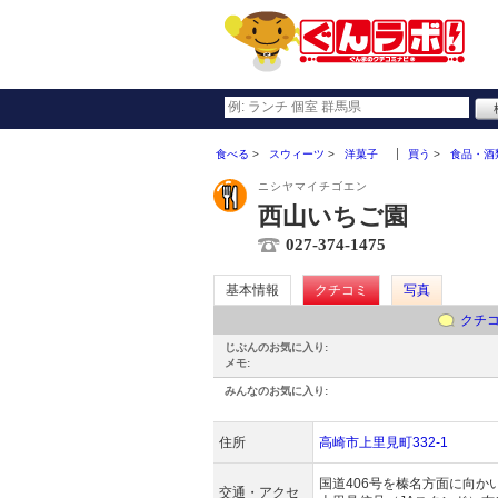
食べる
スウィーツ
洋菓子
買う
食品・酒
ニシヤマイチゴエン
西山いちご園
027-374-1475
基本情報
クチコミ
写真
クチ
じぶんのお気に入り:
メモ:
みんなのお気に入り:
住所
高崎市上里見町332-1
国道406号を榛名方面に向か
交通・アクセ