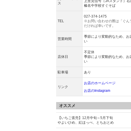
上里見信号（JAスタンド）右
ス
榛名中学校すぐそば
027-374-1475
TEL
※お問い合わせの際は「ぐん
だければ幸いです。
季節により変動的なため、お店の
営業時間
い
不定休
店休日
季節により変動的なため、お店の
い
駐車場
あり
お店のホームページ
リンク
お店のInstagram
オススメ
【いちご直売】12月中旬～5月下旬
やよいひめ、紅ほっぺ、とちおとめ