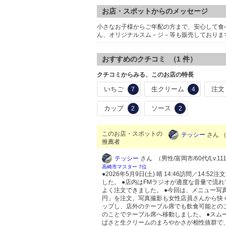
お店・スポットからのメッセージ
小さなお子様からご年配の方まで、安心して食
ん、オリジナルスム－ジ－等も販売しておりま
おすすめのクチコミ （
1
件）
クチコミからみる、このお店の特長
いちご
生クリーム
注文
7
4
カップ
ソース
2
2
このお店・スポットの
テッシー
さん （
推薦者
テッシー
さん （男性/富岡市/60代/Lv.11
高崎市マスター 7位
●2026年5月9日(土) 晴 14:46訪問／1
した。 ●店内はFMラジオが適度な音量で流
よく注文できました。 ●今回は、メニュー写
円」を注文。写真撮影も女性店員さんから快く
ップし、店外のテーブル席でも飲食可能との
のことでテーブル席へ移動しました。 ●ス
ぱさと生クリームのまろやかさが相性抜群で、