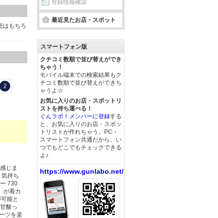
登録情報確認
最近見たお店・スポット
売はもちろ
スマートフォン版
クチコミ数順で並び替えができ
ちゃう！
モバイル端末での検索結果もク
チコミ数順で並び替えができち
2
ゃうよ☆
お気に入りのお店・スポットリ
ストを持ち運べる！
ぐんラボ！メンバーに登録
する
と、お気に入りのお店・スポッ
トリストが作れちゃう。PC・
スマートフォン共通だから、い
つでもどこでもチェックできる
よ♪
を感じま
https://www.gunlabo.net/
、気持ち
 730
」が着カ
が可能と
の甘酸っ
ーツを楽