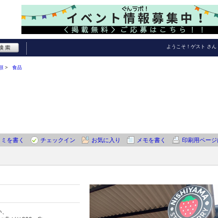
ようこそ！
ゲスト
さん
類
食品
コミを書く
チェックイン
お気に入り
メモを書く
印刷用ページ
い、