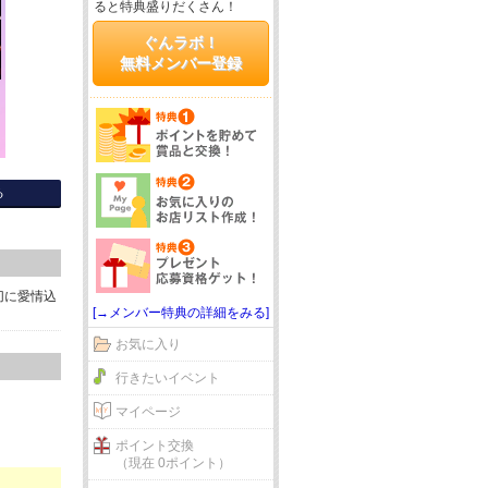
ると特典盛りだくさん！
ぐんラボ！
無料メンバー登録
る
切に愛情込
[→メンバー特典の詳細をみる]
お気に入り
行きたいイベント
マイページ
ポイント交換
（現在 0ポイント）