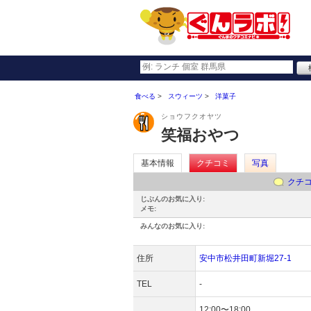
食べる
スウィーツ
洋菓子
ショウフクオヤツ
笑福おやつ
基本情報
クチコミ
写真
クチ
じぶんのお気に入り:
メモ:
みんなのお気に入り:
住所
安中市松井田町新堀27-1
TEL
-
12:00〜18:00