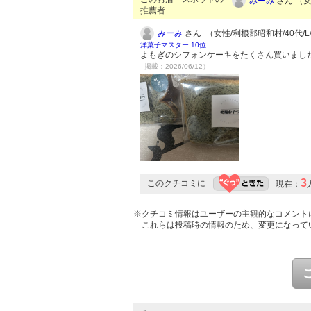
みーみ
さん （女
推薦者
みーみ
さん （女性/利根郡昭和村/40代/Lv
洋菓子マスター 10位
よもぎのシフォンケーキをたくさん買いまし
掲載：2026/06/12）
3
このクチコミに
現在：
※クチコミ情報はユーザーの主観的なコメント
これらは投稿時の情報のため、変更になって