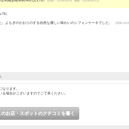
性/利根郡昭和村/40代/Lv.78）
(投稿：2026/05/26 掲載：2026/06/12)
.78）
た。よもぎのかおりのする自然な優しい味わいのシフォンケーキでした。
（投稿:2026
人
になります。
いる場合がございますのでご了承ください。
このお店・スポットのクチコミを書く