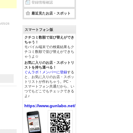
登録情報確認
最近見たお店・スポット
/05/26
スマートフォン版
クチコミ数順で並び替えができ
ちゃう！
モバイル端末での検索結果もク
チコミ数順で並び替えができち
ゃうよ☆
お気に入りのお店・スポットリ
ストを持ち運べる！
ぐんラボ！メンバーに登録
する
と、お気に入りのお店・スポッ
トリストが作れちゃう。PC・
スマートフォン共通だから、い
つでもどこでもチェックできる
よ♪
https://www.gunlabo.net/