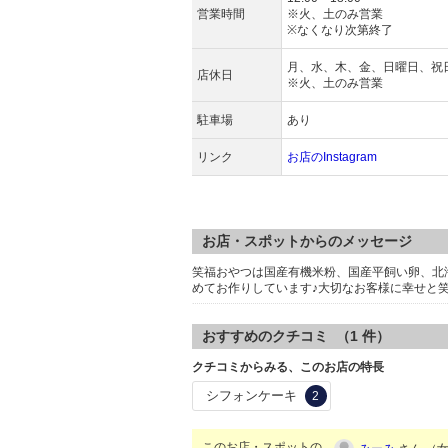
営業時間
※火、土のみ営業
※なくなり次第終了
月、水、木、金、日曜日、祝
店休日
※火、土のみ営業
駐車場
あり
リンク
お店のInstagram
お店・スポットからのメッセージ
笑福おやつは国産有機米粉、国産平飼い卵、北
めてお作りしています♪大切なお客様に幸せと
おすすめのクチコミ （
1
件）
クチコミからみる、このお店の特長
シフォンケーキ
2
このお店・スポットの