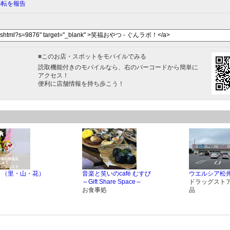
移転を報告
■
このお店・スポットをモバイルでみる
読取機能付きのモバイルなら、右のバーコードから簡単に
アクセス！
便利に店舗情報を持ち歩こう！
 （里・山・花）
音楽と笑いのcafé むすび
ウエルシア松
～Gift Share Space～
ドラッグスト
お食事処
品