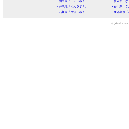
・福島県「ふくラボ！」
・新潟県「な
・群馬県「ぐんラボ！」
・香川県「さ
・石川県「金沢ラボ！」
・鹿児島県「
(C)Asahi kika