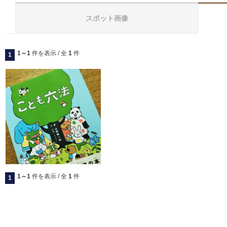
スポット画像
1～1
件を表示 / 全
1
件
1
1～1
件を表示 / 全
1
件
1