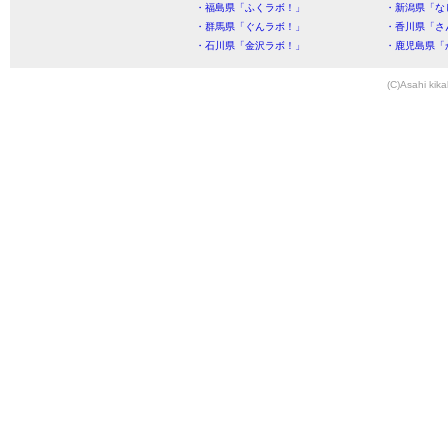
・福島県「ふくラボ！」
・新潟県「な
・群馬県「ぐんラボ！」
・香川県「さ
・石川県「金沢ラボ！」
・鹿児島県「
(C)Asahi kika