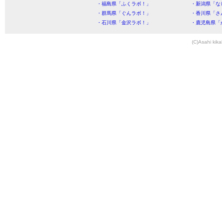
・福島県「ふくラボ！」
・新潟県「な
・群馬県「ぐんラボ！」
・香川県「さ
・石川県「金沢ラボ！」
・鹿児島県「
(C)Asahi kika