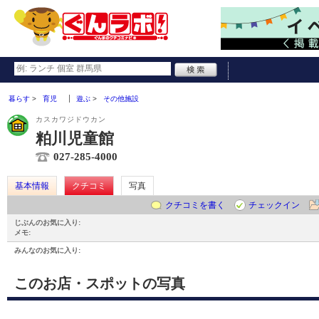
暮らす
育児
遊ぶ
その他施設
カスカワジドウカン
粕川児童館
027-285-4000
基本情報
クチコミ
写真
クチコミを書く
チェックイン
じぶんのお気に入り:
メモ:
みんなのお気に入り:
このお店・スポットの写真